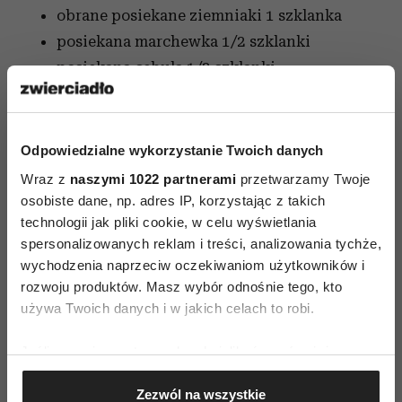
obrane posiekane ziemniaki
1 szklanka
posiekana marchewka
1/2 szklanki
posiekana cebula
1/2 szklanki
posiekanego selera
1/2 szklanki
(opcjonalnie)
suszona pietruszka
1 łyżka
Odpowiedzialne wykorzystanie Twoich danych
suszona bazylia
1 łyżka
Wraz z
naszymi 1022 partnerami
przetwarzamy Twoje
czosnek
1 rozgnieciony ząbek
osobiste dane, np. adres IP, korzystając z takich
technologii jak pliki cookie, w celu wyświetlania
pieprz
szczypta
spersonalizowanych reklam i treści, analizowania tychże,
Sposób przygotowania
wychodzenia naprzeciw oczekiwaniom użytkowników i
rozwoju produktów. Masz wybór odnośnie tego, kto
Opłucz i osusz soczewicę.
używa Twoich danych i w jakich celach to robi.
Do rondelka włóż wszystkie składniki:
Jeśli wyrazisz na to zgodę, chcielibyśmy również:
soczewicę, bulion z kurczaka, pomidory,
Gromadzić dane dotyczące Twojej lokalizacji
ziemniaki, marchew, seler, pietruszkę,
Zezwól na wszystkie
geograficznej z dokładnością nawet do kilku metrów