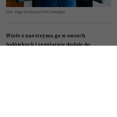
(Fot. Olga Pankova/Getty Images)
Wiele z nas trzyma go w swoich
lodówkach i regularnie dodaje do
przygotowywanych dań. Amerykański
onkolog dr Avishek Kumar zdradził,
jakiego produktu prawie nigdy nie
kładzie na talerzu ze względu na to, że
znacząco podnosi ryzyko nowotworów.
To nie tylko zalecenie pojedynczego
lekarza – na liście produktów
kancerogennych umieściła go