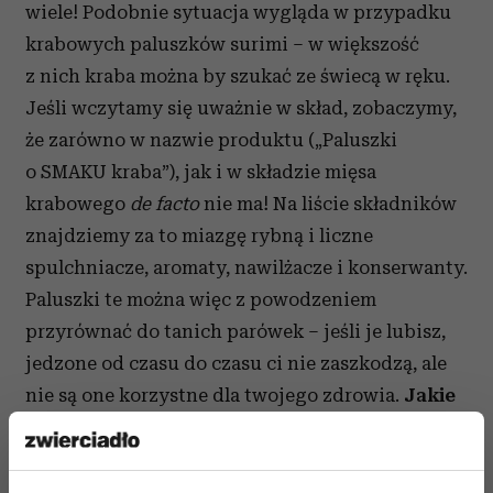
wiele! Podobnie sytuacja wygląda w przypadku
krabowych paluszków surimi – w większość
z nich kraba można by szukać ze świecą w ręku.
Jeśli wczytamy się uważnie w skład, zobaczymy,
że zarówno w nazwie produktu („Paluszki
o SMAKU kraba”), jak i w składzie mięsa
krabowego
de facto
nie ma! Na liście składników
znajdziemy za to miazgę rybną i liczne
spulchniacze, aromaty, nawilżacze i konserwanty.
Paluszki te można więc z powodzeniem
przyrównać do tanich parówek – jeśli je lubisz,
jedzone od czasu do czasu ci nie zaszkodzą, ale
nie są one korzystne dla twojego zdrowia.
Jakie
ryby wybierać?
Co zatem zrobić, by w pełni
cieszyć się zarówno smakiem, jak i wartościami
odżywczymi, które oferuje nam rybie mięso?