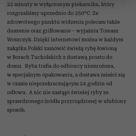
22 minuty w wyłączonym piekarniku, który
zmienić lub wycofać swoją zgodę w dowolnej chwili.
rozgrzaliśmy uprzednio do 250°C. Ze
Wykorzystujemy pliki cookie do spersonalizowania treści
zdrowotnego punktu widzenia polecam także
i reklam, aby oferować funkcje społecznościowe i
duszenie oraz grillowanie – wyjaśnia Tomasz
analizować ruch w naszej witrynie. Informacje o tym, jak
Woszczyk. Dzięki internetowi można w każdym
korzystasz z naszej witryny, udostępniamy partnerom
zakątku Polski zamówić świeżą rybę łowioną
społecznościowym, reklamowym i analitycznym.
w Borach Tucholskich z dostawą prosto do
Partnerzy mogą połączyć te informacje z innymi danymi
otrzymanymi od Ciebie lub uzyskanymi podczas
domu. Ryba trafia do odbiorcy niemrożona,
korzystania z ich usług.
w specjalnym opakowaniu, a dostawa mieści się
w czasie nieprzekraczającym 24 godzin od
odłowu. A nic nie zastąpi świeżej ryby ze
sprawdzonego źródła przyrządzonej w ulubiony
sposób.