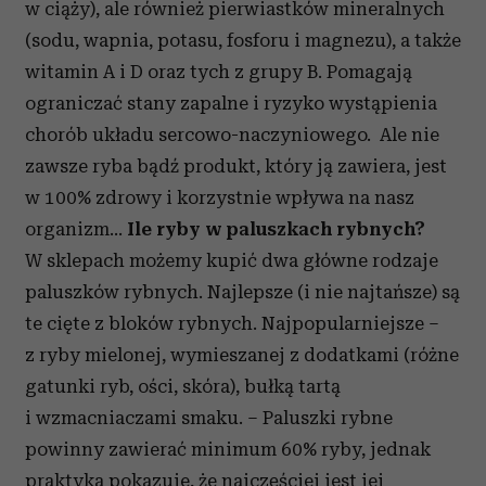
w ciąży), ale również pierwiastków mineralnych
(sodu, wapnia, potasu, fosforu i magnezu), a także
witamin A i D oraz tych z grupy B. Pomagają
ograniczać stany zapalne i ryzyko wystąpienia
chorób układu sercowo-naczyniowego. Ale nie
zawsze ryba bądź produkt, który ją zawiera, jest
w 100% zdrowy i korzystnie wpływa na nasz
organizm...
Ile ryby w paluszkach rybnych?
W sklepach możemy kupić dwa główne rodzaje
paluszków rybnych. Najlepsze (i nie najtańsze) są
te cięte z bloków rybnych. Najpopularniejsze –
z ryby mielonej, wymieszanej z dodatkami (różne
gatunki ryb, ości, skóra), bułką tartą
i wzmacniaczami smaku. – Paluszki rybne
powinny zawierać minimum 60% ryby, jednak
praktyka pokazuje, że najczęściej jest jej