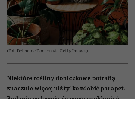
(Fot. Delmaine Donson via Getty Images)
Niektóre rośliny doniczkowe potrafią
znacznie więcej niż tylko zdobić parapet.
Badania wskazują, że mogą pochłaniać
część zanieczyszczeń i tworzyć
przyjemniejszy mikroklimat w domu.
Sprawdź, które gatunki warto wybrać.