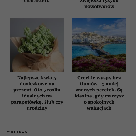
charakteru
zwiększa ryzyko
nowotworów
Najlepsze kwiaty
Greckie wyspy bez
doniczkowe na
tłumów – 5 mniej
prezent. Oto 5 roślin
znanych perełek. Są
idealnych na
idealne, gdy marzysz
parapetówkę, ślub czy
o spokojnych
urodziny
wakacjach
WNĘTRZA