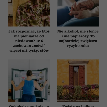
Jak rozpoznać, że ktoś
Nie alkohol, nie słońce
ma pieniądze od
i nie papierosy. To
niedawna? Te 6
najbardziej zwiększa
zachowań „mówi”
ryzyko raka
więcej niż tysiąc słów
Onkolodzy unikają go
Kwiaty na balkon