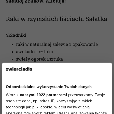
sałatkę z raków. Alleluja!
Raki w rzymskich liściach. Sałatka
Składniki
raki w naturalnej zalewie
1 opakowanie
awokado
1 sztuka
świeży ogórek
1sztuka
szczypiorek
pęczek
majonez
4 łyżki
jogurt grecki
2 łyżki
Odpowiedzialne wykorzystanie Twoich danych
sól i biały pieprz
do smaku
Wraz z
naszymi 1022 partnerami
przetwarzamy Twoje
mielona czerwona ostra papryka
1 łyżeczka
osobiste dane, np. adres IP, korzystając z takich
sok z cytryny
1 łyżka
technologii jak pliki cookie, w celu wyświetlania
rzymska sałata mini
2 główki
spersonalizowanych reklam i treści, analizowania tychże,