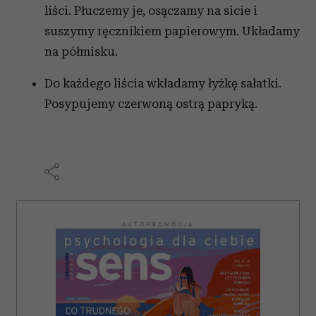
korzystasz z naszej witryny, udostępniamy partnerom
liści. Płuczemy je, osączamy na sicie i
społecznościowym, reklamowym i analitycznym.
suszymy ręcznikiem papierowym. Układamy
Partnerzy mogą połączyć te informacje z innymi danymi
na półmisku.
otrzymanymi od Ciebie lub uzyskanymi podczas
korzystania z ich usług.
Do każdego liścia wkładamy łyżkę sałatki.
Posypujemy czerwoną ostrą papryką.
AUTOPROMOCJA