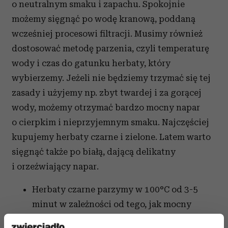
o neutralnym smaku i zapachu. Spokojnie
możemy sięgnąć po wodę kranową, poddaną
wcześniej procesowi filtracji. Musimy również
dostosować metodę parzenia, czyli temperaturę
wody i czas do gatunku herbaty, który
wybierzemy. Jeżeli nie będziemy trzymać się tej
zasady i użyjemy np. zbyt twardej i za gorącej
wody, możemy otrzymać bardzo mocny napar
o cierpkim i nieprzyjemnym smaku. Najczęściej
kupujemy herbaty czarne i zielone. Latem warto
sięgnąć także po białą, dającą delikatny
i orzeźwiający napar.
Herbaty czarne parzymy w 100°C od 3-5
minut w zależności od tego, jak mocny
napar chcemy uzyskać.