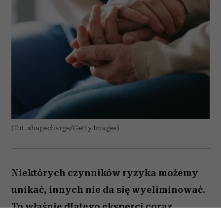
(Fot. shapecharge/Getty Images)
Niektórych czynników ryzyka możemy
unikać, innych nie da się wyeliminować.
To właśnie dlatego eksperci coraz