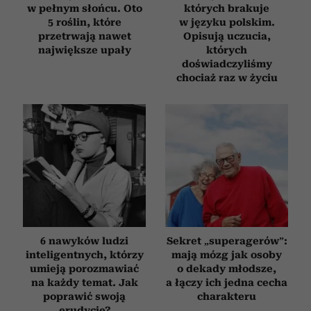
w pełnym słońcu. Oto
których brakuje
5 roślin, które
w języku polskim.
przetrwają nawet
Opisują uczucia,
największe upały
których
doświadczyliśmy
chociaż raz w życiu
6 nawyków ludzi
Sekret „superagerów”:
inteligentnych, którzy
mają mózg jak osoby
umieją porozmawiać
o dekady młodsze,
na każdy temat. Jak
a łączy ich jedna cecha
poprawić swoją
charakteru
erudycję?