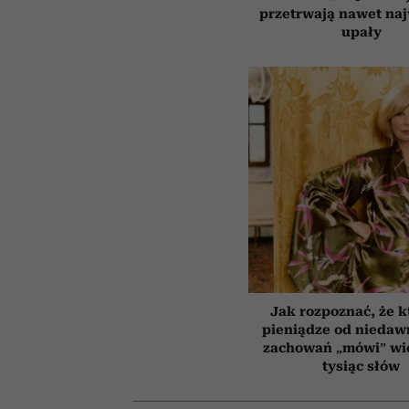
przetrwają nawet na
upały
Jak rozpoznać, że k
pieniądze od niedaw
zachowań „mówi” wię
tysiąc słów