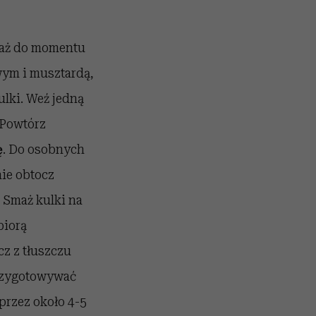
b aż do momentu
wym i musztardą,
lki. Weź jedną
 Powtórz
ę
. Do osobnych
nie obtocz
. Smaż kulki na
biorą
cz z tłuszczu
przygotowywać
 przez około 4-5