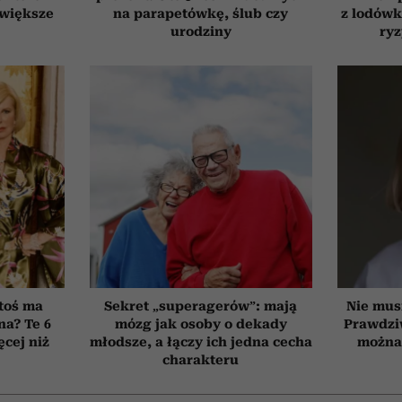
jwiększe
na parapetówkę, ślub czy
z lodówk
urodziny
ry
toś ma
Sekret „superagerów”: mają
Nie mus
na? Te 6
mózg jak osoby o dekady
Prawdzi
cej niż
młodsze, a łączy ich jedna cecha
można 
charakteru