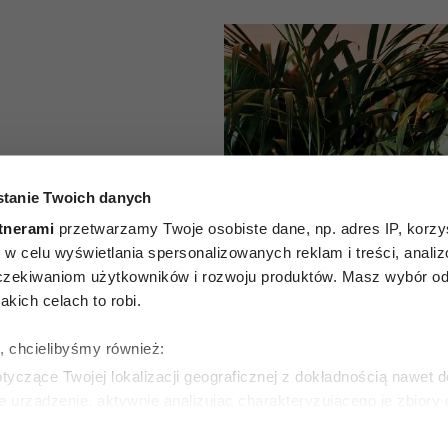
które
tanie Twoich danych
owietrze.
tnerami
przetwarzamy Twoje osobiste dane, np. adres IP, korzys
ie, w celu wyświetlania spersonalizowanych reklam i treści, anali
 które
zekiwaniom użytkowników i rozwoju produktów. Masz wybór odn
kich celach to robi.
być w
ę, chcielibyśmy również:
domu
yczące Twojej lokalizacji geograficznej z dokładnością nawet d
e urządzenie, aktywnie analizując charakteryzującego je zbiory
wirtualny odcisk palca)
SKA