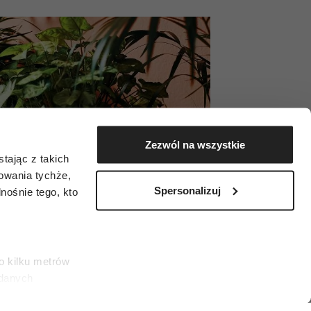
Zezwól na wszystkie
tając z takich
zowania tychże,
Spersonalizuj
ośnie tego, kto
o kilku metrów
 danych