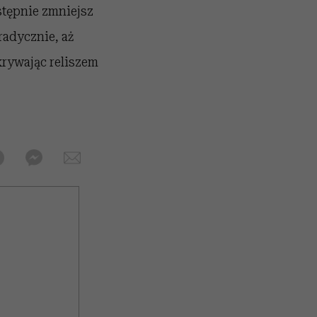
stępnie zmniejsz
radycznie, aż
krywając reliszem