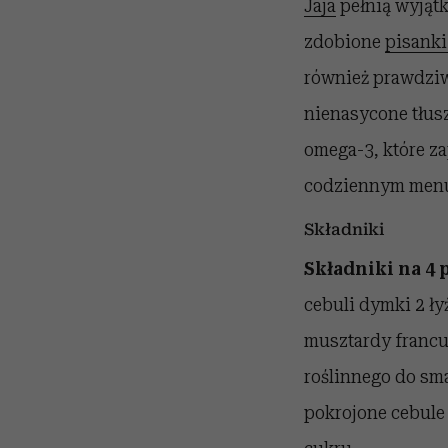
Jaja
pełnią wyjątk
zdobione
pisank
również prawdziwy
nienasycone tłusz
omega-3, które za
codziennym menu, 
Składniki
Składniki na 4 p
cebuli dymki 2 ł
musztardy francu
roślinnego do sm
pokrojone cebule