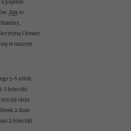
 a pięknie
łów.
Jaja
to
witaminy,
e lecytynę i kwasy
y się w naszym
ego 5-6 sztuk
-3 łyżeczki
j 500 ml oleju
oliwek 2 duże
an 2 łyżeczki