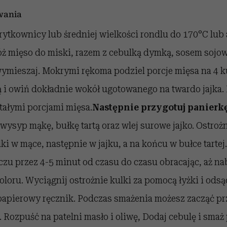
wania
frytkownicy lub średniej wielkości rondlu do 170°C lu
óż mięso do miski, razem z cebulką dymką, sosem sojo
ymieszaj. Mokrymi rękoma podziel porcje mięsa na 4 ku
ją i owiń dokładnie wokół ugotowanego na twardo jajka.
tałymi porcjami mięsa.
Następnie przygotuj panierk
 wysyp mąkę, bułkę tartą oraz wlej surowe jajko. Ostroż
i w mące, następnie w jajku, a na końcu w bułce tartej
zu przez 4-5 minut od czasu do czasu obracając, aż na
loru. Wyciągnij ostrożnie kulki za pomocą łyżki i odsą
 papierowy ręcznik. Podczas smażenia możesz zacząć 
. Rozpuść na patelni masło i oliwę, Dodaj cebulę i smaż