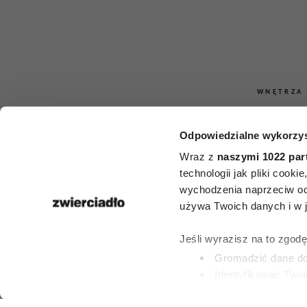
WNĘTRZA
Rośliny, 
Odpowiedzialne wykorzys
oczyszczają p
Wraz z
naszymi 1022 par
technologii jak pliki cook
5 kwiatów,
wychodzenia naprzeciw oc
używa Twoich danych i w ja
powinny 
Jeśli wyrazisz na to zgod
każdym 
Gromadzić dane dot
Identyfikować Twoj
(fingerprinting, czyli 
PATRYCJA KLIKOW