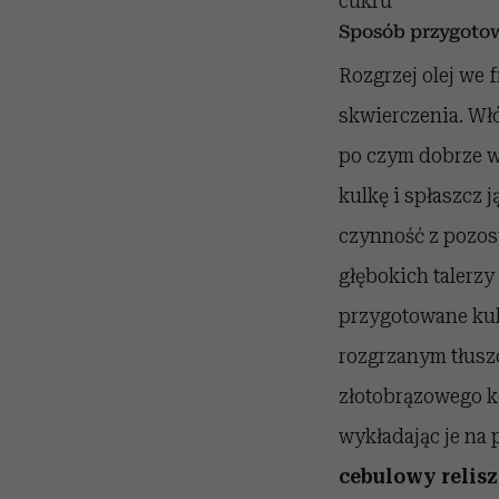
cukru
Sposób przygoto
Rozgrzej olej we 
skwierczenia. Wł
po czym dobrze w
kulkę i spłaszcz 
czynność z pozos
głębokich talerzy
przygotowane kulk
rozgrzanym tłuszc
złotobrązowego ko
wykładając je na
cebulowy relisz