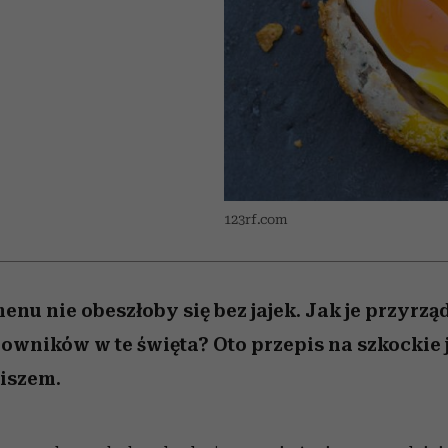
edź
 5,
j
Wiemy, gdzie go kupić
Miller s. 5, odc. 6]
niż się wydaje
sezon jesień–zima 2
123rf.com
nu nie obeszłoby się bez jajek. Jak je przyrząd
wników w te święta? Oto przepis na szkockie j
iszem.