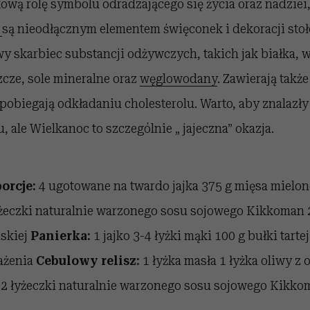
ową rolę symbolu odradzającego się życia oraz nadziei,
i
są nieodłącznym elementem święconek i dekoracji sto
 skarbiec substancji odżywczych, takich jak białka, 
cze, sole mineralne oraz
węglowodany
. Zawierają takż
pobiegają odkładaniu cholesterolu. Warto, aby znalazł
ale Wielkanoc to szczególnie „ jajeczna” okazja.
orcje:
4 ugotowane na twardo jajka 375 g mięsa mielon
yżeczki naturalnie warzonego sosu sojowego Kikkoman 2
skiej
Panierka:
1 jajko 3-4 łyżki mąki 100 g bułki tarte
ażenia
Cebulowy relisz:
1 łyżka masła 1 łyżka oliwy z 
 2 łyżeczki naturalnie warzonego sosu sojowego Kikkom