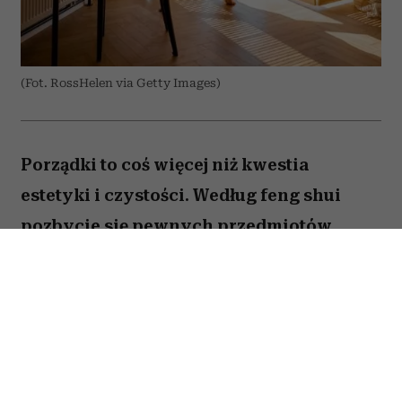
(Fot. RossHelen via Getty Images)
Porządki to coś więcej niż kwestia
estetyki i czystości. Według feng shui
pozbycie się pewnych przedmiotów
pomaga oczyścić przestrzeń z zastygłej
energii i przywrócić zaburzoną
harmonię. Ekspertka Helen Ye Plehn
wskazuje pięć rzeczy, które najbardziej
pogarszają nasze samopoczucie.