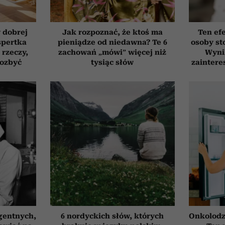
 dobrej
Jak rozpoznać, że ktoś ma
Ten ef
spertka
pieniądze od niedawna? Te 6
osoby st
 rzeczy,
zachowań „mówi” więcej niż
Wyni
pozbyć
tysiąc słów
zaintere
gentnych,
6 nordyckich słów, których
Onkolodz