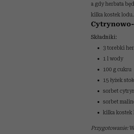
a gdy herbata będ
kilka kostek lodu.
Cytrynowo-
Składniki:
3 torebki he
1 l wody
100 g cukru
15 łyżek sto
sorbet cytr
sorbet mali
kilka kostek
Przygotowanie:
W