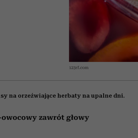
 5,
Miller s. 5, odc. 6]
humoru historii
skutki dla związku 
Raport Lyst ujaw
najbardziej pożąd
partnerki
ubrania i marki se
123rf.com
sy na orzeźwiające herbaty na upalne dni.
-owocowy zawrót głowy