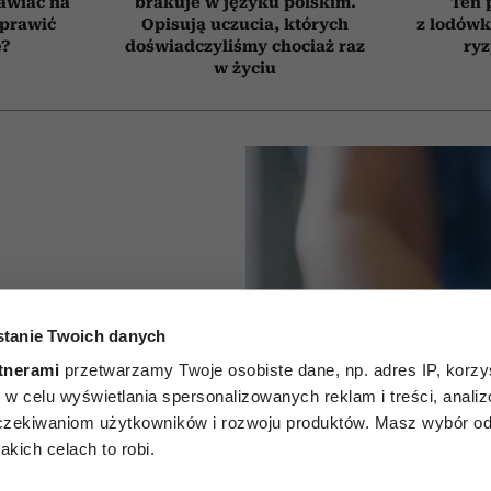
awiać na
brakuje w języku polskim.
Ten 
oprawić
Opisują uczucia, których
z lodówk
ę?
doświadczyliśmy chociaż raz
ry
w życiu
tanie Twoich danych
ie słońce
tnerami
przetwarzamy Twoje osobiste dane, np. adres IP, korzys
osy. To
ie, w celu wyświetlania spersonalizowanych reklam i treści, anali
zekiwaniom użytkowników i rozwoju produktów. Masz wybór odn
zwiększa
kich celach to robi.