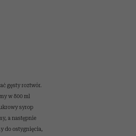
ć gęsty roztwór.
my w 800 ml
cukrowy syrop
y, a następnie
y do ostygnięcia,