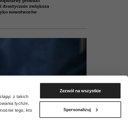
popularny produkt
i drastycznie zwiększa
zyko nowotworów
Zezwól na wszystkie
tając z takich
zowania tychże,
Spersonalizuj
ośnie tego, kto