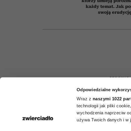
którzy umieją porozm
każdy temat. Jak p
swoją erudycj
ZDROWIE
Odpowiedzialne wykorzys
Nie alkohol, n
Wraz z
naszymi 1022 par
i nie papier
technologii jak pliki cook
wychodzenia naprzeciw oc
najbardziej 
używa Twoich danych i w ja