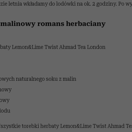
zie letnia wkładamy do lodówki na ok. 2 godziny. Po w
malinowy romans herbaciany
rbaty
Lemon&Lime Twist Ahmad Tea London
łowych naturalnego soku z malin
ynowy
nowy
 lodu
szystkie torebki herbaty Lemon&Lime Twist Ahmad T