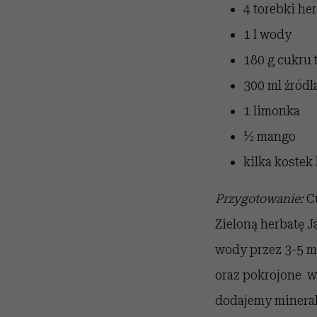
4 torebki h
1 l wody
180 g cukru
300 ml źródl
1 limonka
½ mango
kilka kostek
Przygotowanie
:
C
Zieloną herbatę 
wody przez 3-5 m
oraz pokrojone w
dodajemy mineral