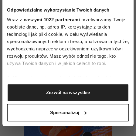
Odpowiedzialne wykorzystanie Twoich danych
Wraz z
naszymi 1022 partnerami
przetwarzamy Twoje
osobiste dane, np. adres IP, korzystając z takich
technologii jak pliki cookie, w celu wyświetlania
AUTOPROMOCJA
spersonalizowanych reklam i treści, analizowania tychże,
wychodzenia naprzeciw oczekiwaniom użytkowników i
rozwoju produktów. Masz wybór odnośnie tego, kto
używa Twoich danych i w jakich celach to robi.
Jeśli wyrazisz na to zgodę, chcielibyśmy również:
Gromadzić dane dotyczące Twojej lokalizacji
Zezwól na wszystkie
geograficznej z dokładnością nawet do kilku metrów
Identyfikować Twoje urządzenie, aktywnie
analizując charakteryzującego je zbiory danych
Spersonalizuj
(fingerprinting, czyli wirtualny odcisk palca)
Dowiedz się więcej odnośnie tego, jak Twoje osobiste
dane są przetwarzane oraz ustaw własne preferencje w