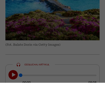
(Fot. Balate Dorin via Getty Images)
ODSŁUCHAJ ARTYKUŁ
00:00
08:08