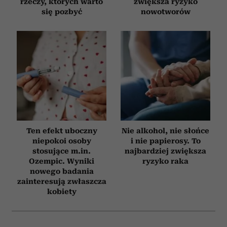
rzeczy, których warto
zwiększa ryzyko
się pozbyć
nowotworów
Ten efekt uboczny
Nie alkohol, nie słońce
niepokoi osoby
i nie papierosy. To
stosujące m.in.
najbardziej zwiększa
Ozempic. Wyniki
ryzyko raka
nowego badania
zainteresują zwłaszcza
kobiety