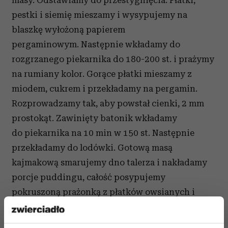
masy. Odstawiamy do przestygnięcia. Płatki,
pestki i siemię mieszamy i wysypujemy na
blaszkę wyłożoną papierem
pergaminowym. Następnie wkładamy do
rozgrzanego piekarnika do 180-200 st. i prażymy
na rumiany kolor. Gorące płatki mieszamy z
miodem, cukrem i przekładamy na pergamin.
Rozprowadzamy tak, aby powstał cienki, 2 mm
prostokąt. Zawinięty batonik wkładamy
do piekarnika na 10 min w 150 st. Następnie
przekładamy do lodówki. Gotową masą
kajmakową smarujemy dno talerza i nakładamy
porcje puddingu, całość posypujemy
pokruszoną prażonką z płatków owsianych i
delikatnie posypujemy grubą solą.