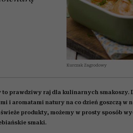
 5,
najtrudniejszą próbę
Raport Lyst ujawnił
Miller s. 5, odc. 6]
skuteczne
granicę
rozczarowują
najbardziej pożądane
ubrania i marki sezonu
Kurczak Zagrodowy
 to prawdziwy raj dla kulinarnych smakoszy. 
mi i aromatami natury na co dzień goszczą w
 świeże produkty, możemy w prosty sposób w
ebiańskie smaki.