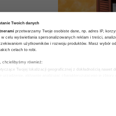
alkon w
tanie Twoich danych
u. Oto 5
tnerami
przetwarzamy Twoje osobiste dane, np. adres IP, korzys
ie, w celu wyświetlania spersonalizowanych reklam i treści, anali
tóre
zekiwaniom użytkowników i rozwoju produktów. Masz wybór odn
kich celach to robi.
 nawet
ę, chcielibyśmy również:
 upały
yczące Twojej lokalizacji geograficznej z dokładnością nawet d
e urządzenie, aktywnie analizując charakteryzującego je zbiory
wirtualny odcisk palca)
SKA
ie tego, jak Twoje osobiste dane są przetwarzane oraz ustaw w
zegółów
. W Deklaracji plików cookie możesz zmienić lub wycof
ie do spersonalizowania treści i reklam, aby oferować funkcje 