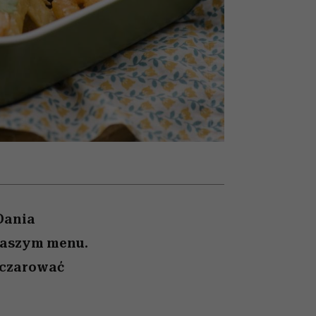
trafiła do grona
najpopularniejszych seriali
Netflixa
Dania
 naszym menu.
yczarować