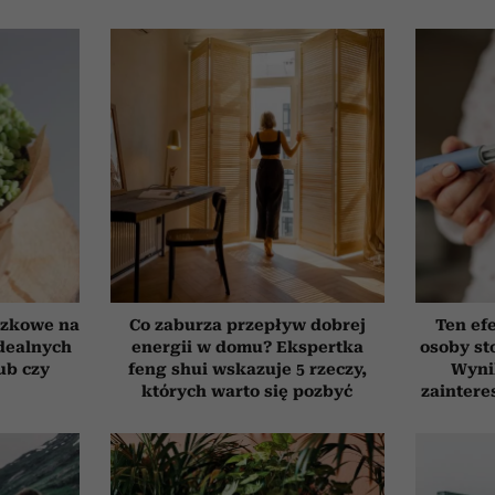
czkowe na
Co zaburza przepływ dobrej
Ten ef
idealnych
energii w domu? Ekspertka
osoby st
ub czy
feng shui wskazuje 5 rzeczy,
Wyni
których warto się pozbyć
zaintere