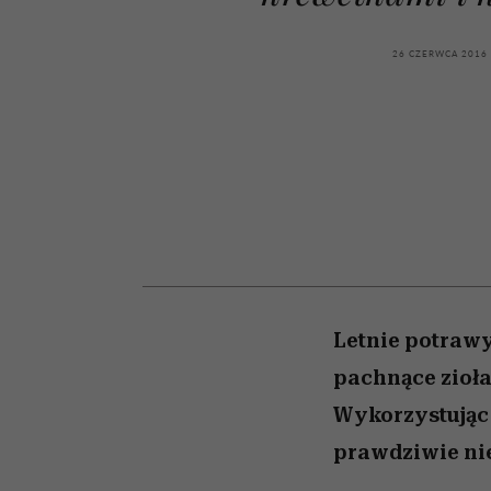
kawę z Kasią Miller”, s.
tysiące widzów
pamięć
odc. 7]
26 CZERWCA 2016
Letnie potrawy
pachnące zioła
Wykorzystując
prawdziwie ni