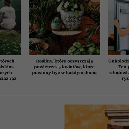
których
Rośliny, które oczyszczają
Onkolodz
olskim.
powietrze. 5 kwiatów, które
Ten 
tórych
powinny być w każdym domu
z lodówk
ciaż raz
ry