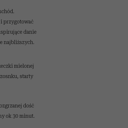
schód.
ji przygotować
spirujące danie
e najbliższych.
eczki mielonej
czosnku, starty
ozgrzanej dość
my ok 30 minut.