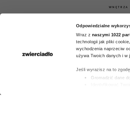
WNĘTRZA
Kwiaty na b
Odpowiedzialne wykorzys
pełnym słońc
Wraz z
naszymi 1022 par
technologii jak pliki cook
roślin, k
wychodzenia naprzeciw oc
używa Twoich danych i w ja
przetrwają
Jeśli wyrazisz na to zgod
największe
Gromadzić dane dot
Identyfikować Twoj
(fingerprinting, czyli 
PATRYCJA KLIKOW
Dowiedz się więcej odnośn
2 LIPCA 2026
preferencje w
sekcji szc
dowolnej chwili.
Wykorzystujemy pliki cook