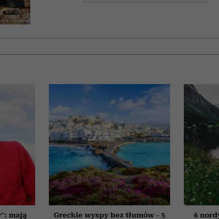
”: mają
Greckie wyspy bez tłumów – 5
6 nord