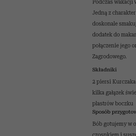
Podczas wakacji w
Jedną z charakter
doskonale smakuje
dodatek do makar
połączenie jego 
Zagrodowego.
Składniki
2 piersi Kurczak
kilka gałązek świe
plastrów boczku
Sposób przygoto
Bób gotujemy w o
czosnkiem i susz