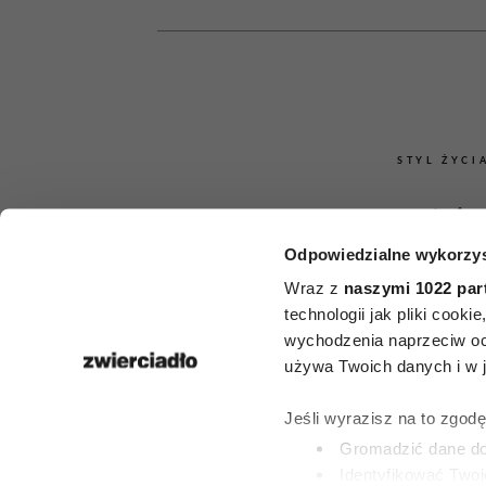
STYL ŻYCI
6 nawyków
Odpowiedzialne wykorzys
inteligentnyc
Wraz z
naszymi 1022 par
umieją poro
technologii jak pliki cook
wychodzenia naprzeciw oc
na każdy tem
używa Twoich danych i w ja
poprawić 
Jeśli wyrazisz na to zgod
Gromadzić dane dot
erudycj
Identyfikować Twoj