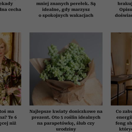
dekady
mniej znanych perełek. Są
brakuj
edna cecha
idealne, gdy marzysz
Opisu
o spokojnych wakacjach
doświad
toś ma
Najlepsze kwiaty doniczkowe na
Co zab
na? Te 6
prezent. Oto 5 roślin idealnych
energi
cej niż
na parapetówkę, ślub czy
feng sh
urodziny
który