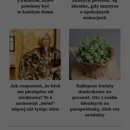
5 kwiatów, które
znanych perełek. Są
powinny być
idealne, gdy marzysz
w każdym domu
o spokojnych
wakacjach
Jak rozpoznać, że ktoś
Najlepsze kwiaty
ma pieniądze od
doniczkowe na
niedawna? Te 6
prezent. Oto 5 roślin
zachowań „mówi”
idealnych na
więcej niż tysiąc słów
parapetówkę, ślub czy
urodziny