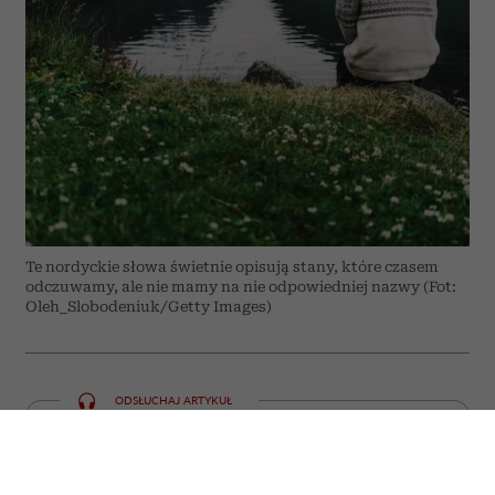
Te nordyckie słowa świetnie opisują stany, które czasem
odczuwamy, ale nie mamy na nie odpowiedniej nazwy (Fot:
Oleh_Slobodeniuk/Getty Images)
ODSŁUCHAJ ARTYKUŁ
00:00
05:59