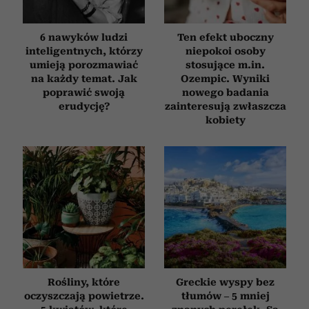
otrzymanymi od Ciebie lub uzyskanymi podczas
korzystania z ich usług.
6 nawyków ludzi
Ten efekt uboczny
inteligentnych, którzy
niepokoi osoby
umieją porozmawiać
stosujące m.in.
na każdy temat. Jak
Ozempic. Wyniki
poprawić swoją
nowego badania
erudycję?
zainteresują zwłaszcza
kobiety
Rośliny, które
Greckie wyspy bez
oczyszczają powietrze.
tłumów – 5 mniej