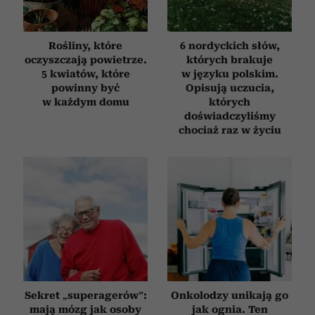
otrzymanymi od Ciebie lub uzyskanymi podczas
korzystania z ich usług.
Rośliny, które
6 nordyckich słów,
oczyszczają powietrze.
których brakuje
5 kwiatów, które
w języku polskim.
powinny być
Opisują uczucia,
w każdym domu
których
doświadczyliśmy
chociaż raz w życiu
Sekret „superagerów”:
Onkolodzy unikają go
mają mózg jak osoby
jak ognia. Ten