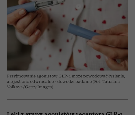
Przyjmowanie agonistów GLP-1 może powodować łysienie,
ale jest ono odwracalne - dowodzi badanie (Fot: Tatsiana
Volkava/Getty Images)
Leki z grupy agonistów receptora GLP-1,
takich jak semaglutyd czy tirzepatyd,
mogą powodować wypadanie włosów?