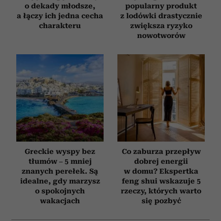
o dekady młodsze,
popularny produkt
a łączy ich jedna cecha
z lodówki drastycznie
charakteru
zwiększa ryzyko
nowotworów
Greckie wyspy bez
Co zaburza przepływ
tłumów – 5 mniej
dobrej energii
znanych perełek. Są
w domu? Ekspertka
idealne, gdy marzysz
feng shui wskazuje 5
o spokojnych
rzeczy, których warto
wakacjach
się pozbyć