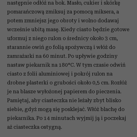
następnie odłóż na bok. Masło, cukier i skórkę
pomarańczową zmiksuj za pomocą miksera, a
potem zmniejsz jego obroty i wolno dodawaj
wcześnie ubitą masę. Kiedy ciasto będzie gotowe
uformuj z niego rulon o średnicy około 3 cm,
starannie owiń go folią spożywczą i włóż do
zamrażarki na 60 minut. Po upływie godziny
nastaw piekarnik na
180°C. W tym czasie odwiń
ciasto z folii aluminiowej i pokrój rulon na
drobne plasterki o grubości około 0,5 cm. Rozłóż
je na blasze wyłożonej papierem do pieczenia.
Pamiętaj, aby ciasteczka nie leżały zbyt blisko
siebie, gdyż mogą się posklejać. Włóż blachę do
piekarnika. Po 14 minutach wyjmij ją i poczekaj
aż ciasteczka ostygną.