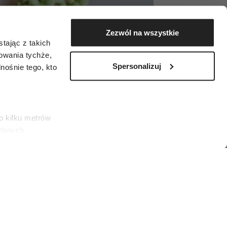
Zezwól na wszystkie
tając z takich
zowania tychże,
Spersonalizuj
ośnie tego, kto
o kilku metrów
 danych
łasne
ać swoją zgodę w
społecznościowe
dostępniamy