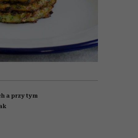
nił
relację z pieniędzmi
ane
zonu
h a przy tym
ak