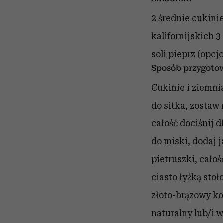
2 średnie cukinie
kalifornijskich
3
soli
pieprz (opcj
Sposób przygoto
Cukinie i ziemni
do sitka, zostaw
całość dociśnij d
do miski, dodaj j
pietruszki, całoś
ciasto łyżką stoł
złoto-brązowy ko
naturalny lub/i 