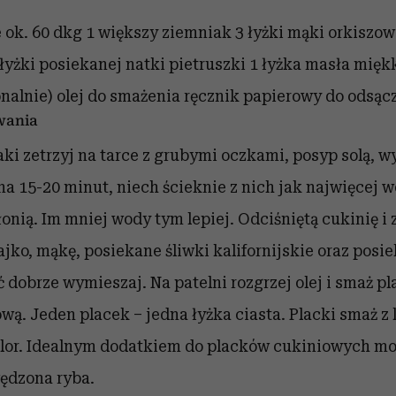
 ok. 60 dkg
1 większy ziemniak
3 łyżki mąki orkiszow
 łyżki posiekanej natki pietruszki
1 łyżka masła mięk
onalnie)
olej do smażenia
ręcznik papierowy do odsąc
wania
aki zetrzyj na tarce z grubymi oczkami, posyp solą, w
 na 15-20 minut, niech ścieknie z nich jak najwięcej 
łonią. Im mniej wody tym lepiej. Odciśniętą cukinię i
ajko, mąkę, posiekane śliwki kalifornijskie oraz posi
ć dobrze wymieszaj. Na patelni rozgrzej olej i smaż p
ową. Jeden placek – jedna łyżka ciasta. Placki smaż z
lor. Idealnym dodatkiem do placków cukiniowych mo
wędzona ryba.