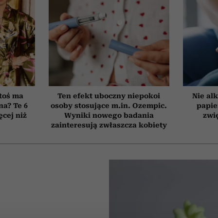
toś ma
Ten efekt uboczny niepokoi
Nie alk
na? Te 6
osoby stosujące m.in. Ozempic.
papie
cej niż
Wyniki nowego badania
zwi
zainteresują zwłaszcza kobiety