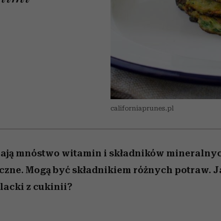
 5,
kwestie, o których wciąż
skutki dla związku i dla
Miller s. 5, odc. 6]
Raport Lyst ujaw
boimy się mówić
partnerki
najbardziej pożąd
ubrania i marki se
californiaprunes.pl
rają mnóstwo witamin i składników mineralnyc
czne. Mogą być składnikiem różnych potraw. J
acki z cukinii?