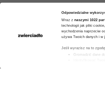
Najlepsze 
Odpowiedzialne wykorzys
doniczko
Wraz z
naszymi 1022 par
prezent. Oto 
technologii jak pliki cook
wychodzenia naprzeciw oc
idealnyc
używa Twoich danych i w ja
parapetówkę, 
Jeśli wyrazisz na to zgod
Gromadzić dane dot
urodzi
Identyfikować Twoj
(fingerprinting, czyli 
Dowiedz się więcej odnośn
PATRYCJA KLIKOW
preferencje w
sekcji szc
23 LIPCA 2026
dowolnej chwili.
Wykorzystujemy pliki cook
i analizować ruch w naszej