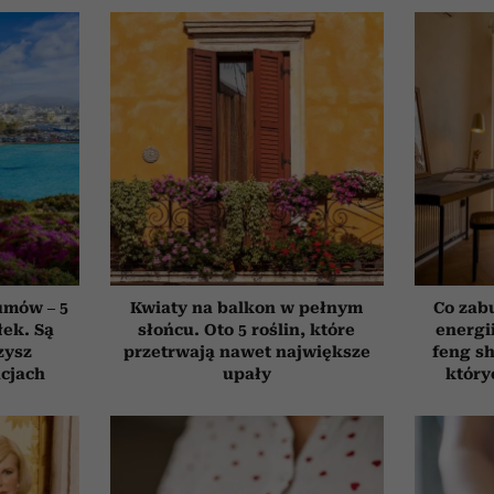
umów – 5
Kwiaty na balkon w pełnym
Co zab
łek. Są
słońcu. Oto 5 roślin, które
energi
zysz
przetrwają nawet największe
feng sh
cjach
upały
który