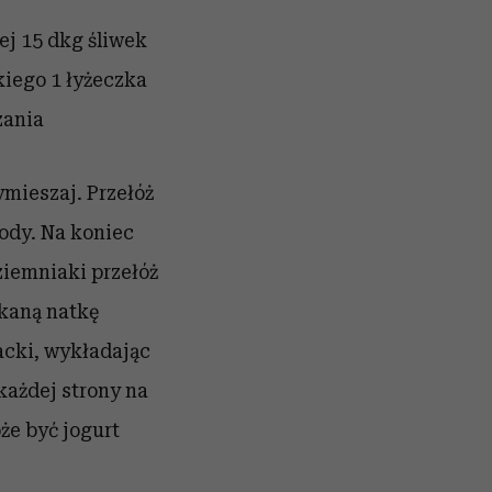
ej
15 dkg śliwek
kiego
1 łyżeczka
zania
ymieszaj. Przełóż
wody. Na koniec
 ziemniaki przełóż
ekaną natkę
lacki, wykładając
 każdej strony na
że być jogurt