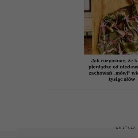
Jak rozpoznać, że k
pieniądze od niedaw
zachowań „mówi” wię
tysiąc słów
WNĘTRZA