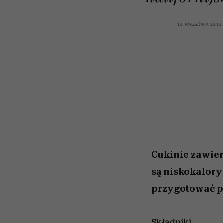
kawę z Kasią Miller”, s.
girls”
odc. 7]
16 WRZEŚNIA 2016
Cukinie zawie
są niskokalory
przygotować pl
Składniki