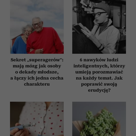
społecznościowym, reklamowym i analitycznym.
Partnerzy mogą połączyć te informacje z innymi danymi
otrzymanymi od Ciebie lub uzyskanymi podczas
korzystania z ich usług.
Sekret „superagerów”:
6 nawyków ludzi
mają mózg jak osoby
inteligentnych, którzy
o dekady młodsze,
umieją porozmawiać
a łączy ich jedna cecha
na każdy temat. Jak
charakteru
poprawić swoją
erudycję?