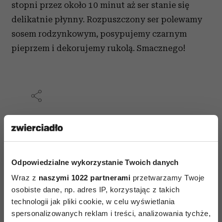
stopni przez około 10 minut aż ser stanie się
delikatnie płynny. Rozpuszczony ser polewamy
sosem rodzynkowym, posypujemy czarnym
pieprzem i dekorujemy rukolą. Smacznego!
AUTOPROMOCJA
Odpowiedzialne wykorzystanie Twoich danych
Wraz z
naszymi 1022 partnerami
przetwarzamy Twoje
osobiste dane, np. adres IP, korzystając z takich
technologii jak pliki cookie, w celu wyświetlania
spersonalizowanych reklam i treści, analizowania tychże,