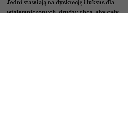
Jedni stawiają na dyskrecję i luksus dla
wtajemniczonych, drudzy chcą, aby cały
świat wiedział o ich sukcesie. W kulturze
internetowej tych pierwszych często
kojarzy się z old money, a drugich – new
money. Oczywiście jest to duże
uproszczenie i wiele osób zupełnie nie
wpisuje się w ten podział. Trudno jednak
nie odnieść wrażenia, że jest w nim
ziarnko prawdy.
Spis treści: