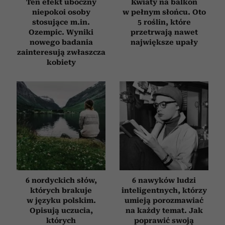
Ten efekt uboczny
Kwiaty na balkon
korzystania z ich usług.
niepokoi osoby
w pełnym słońcu. Oto
stosujące m.in.
5 roślin, które
Ozempic. Wyniki
przetrwają nawet
nowego badania
największe upały
zainteresują zwłaszcza
kobiety
6 nordyckich słów,
6 nawyków ludzi
których brakuje
inteligentnych, którzy
w języku polskim.
umieją porozmawiać
Opisują uczucia,
na każdy temat. Jak
których
poprawić swoją