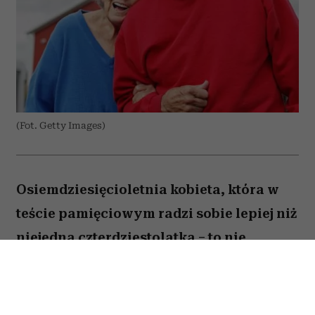
(Fot. Getty Images)
Osiemdziesięcioletnia kobieta, która w
teście pamięciowym radzi sobie lepiej niż
niejedna czterdziestolatka – to nie
wyjątek, lecz zjawisko, które od 25 lat
opisują naukowcy z Northwestern
University. W najnowszej publikacji w