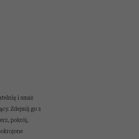
telnię i smaż
ący. Zdejmij go z
erz, pokrój,
pokrojone