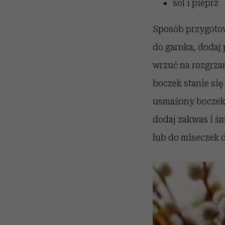
sól i pieprz
Sposób przygotowa
do garnka, dodaj 
wrzuć na rozgrzan
boczek stanie się
usmażony boczek i
dodaj zakwas i śm
lub do miseczek d