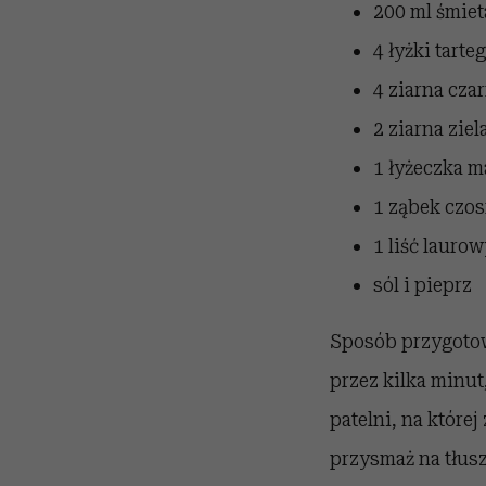
200 ml śmie
4 łyżki tart
4 ziarna cza
2 ziarna ziel
1 łyżeczka m
1 ząbek czo
1 liść laurow
sól i pieprz
Sposób przygotow
przez kilka minut,
patelni, na które
przysmaż na tłus