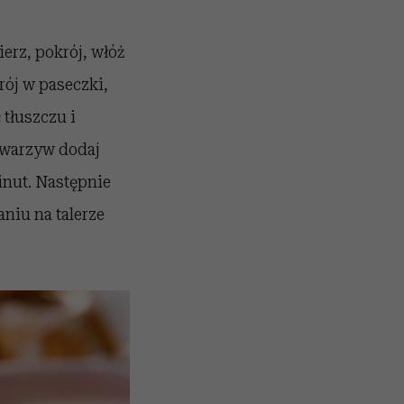
erz, pokrój, włóż
rój w paseczki,
 tłuszczu i
h warzyw dodaj
inut. Następnie
aniu na talerze