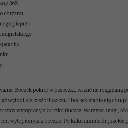
tany 36%
ego chrzanu
rnego pieprzu
a angielskiego
ajeranku
snku
y
ania: Boczek pokrój w paseczki, wrzuć na rozgrzaną pa
 aż wytopi się część tłuszczu i boczek stanie się chrupi
j zostaw wytopiony z boczku tłuszcz. Warzywa umyj, obi
zczu wytopionym z boczku. Po kilku minutach przełóż 