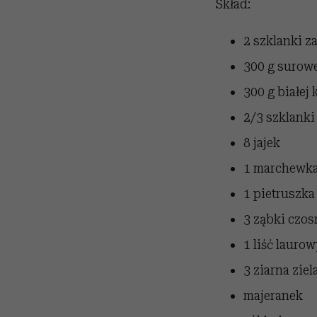
Skład:
2 szklanki z
300 g surow
300 g białej 
2/3 szklanki
8 jajek
1 marchewk
1 pietruszka
3 ząbki czo
1 liść laurow
3 ziarna ziel
majeranek