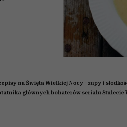
edź
 5,
przekraczają swoje granice
Wiemy, gdzie go kupić
Miller s. 5, odc. 6]
sezon jesień–zima 2
zaskakujący fawo
w seksie?
episy na Święta Wielkiej Nocy - zupy i słodkośc
tatnika głównych bohaterów serialu Stulecie