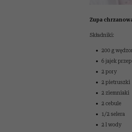
Zupa chrzanow
Składniki:
200 g wędzo
6 jajek prze
2 pory
2 pietruszki
2 ziemniaki
2 cebule
1/2 selera
2 l wody