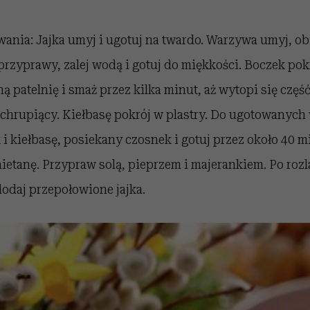
nia: Jajka umyj i ugotuj na twardo. Warzywa umyj, obi
przyprawy, zalej wodą i gotuj do miękkości. Boczek pok
ą patelnię i smaż przez kilka minut, aż wytopi się część
 chrupiący. Kiełbasę pokrój w plastry. Do ugotowanyc
 kiełbasę, posiekany czosnek i gotuj przez około 40 m
ietanę. Przypraw solą, pieprzem i majerankiem. Po rozl
odaj przepołowione jajka.