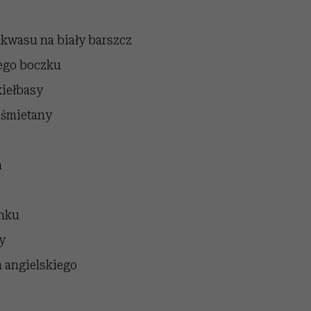
akwasu na biały barszcz
ego boczku
kiełbasy
 śmietany
a
snku
y
a angielskiego