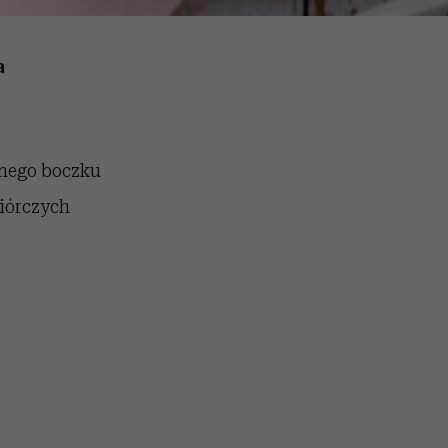
a
nego boczku
piórczych