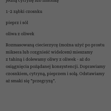
jedną cytrynę lub limonkę
1-2 ząbki czosnku
pieprz i sól
oliwa z oliwek
Rozmasowaną ciecierzycę (można użyć po prostu
miksera lub rozgnieść widelcem) mieszamy
z tahiną i dolewamy oliwy z oliwek - aż do
osiągnięcia pożądanej konsystencji. Doprawiamy
czosnkiem, cytryną, pieprzem i solą. Odstawiamy
aż smaki się "przegryzą".