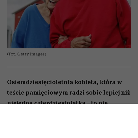
(Fot. Getty Images)
Osiemdziesięcioletnia kobieta, która w
teście pamięciowym radzi sobie lepiej niż
niejedna czterdziestolatka – to nie
wyjątek, lecz zjawisko, które od 25 lat
opisują naukowcy z Northwestern
University. W najnowszej publikacji w