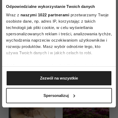
Odpowiedzialne wykorzystanie Twoich danych
ZAMÓW
Wraz z
naszymi 1022 partnerami
przetwarzamy Twoje
osobiste dane, np. adres IP, korzystając z takich
WYDANIE DRUKOWANE
technologii jak pliki cookie, w celu wyświetlania
E-WYDANIE
spersonalizowanych reklam i treści, analizowania tychże,
wychodzenia naprzeciw oczekiwaniom użytkowników i
rozwoju produktów. Masz wybór odnośnie tego, kto
używa Twoich danych i w jakich celach to robi.
Jeśli wyrazisz na to zgodę, chcielibyśmy również:
Gromadzić dane dotyczące Twojej lokalizacji
Zezwól na wszystkie
geograficznej z dokładnością nawet do kilku metrów
Identyfikować Twoje urządzenie, aktywnie
analizując charakteryzującego je zbiory danych
Spersonalizuj
(fingerprinting, czyli wirtualny odcisk palca)
Dowiedz się więcej odnośnie tego, jak Twoje osobiste
dane są przetwarzane oraz ustaw własne preferencje w
sekcji szczegółów
. W Deklaracji plików cookie możesz