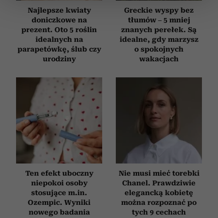
Najlepsze kwiaty
Greckie wyspy bez
zmienić lub wycofać swoją zgodę w dowolnej chwili.
doniczkowe na
tłumów – 5 mniej
prezent. Oto 5 roślin
znanych perełek. Są
Wykorzystujemy pliki cookie do spersonalizowania treści
idealnych na
idealne, gdy marzysz
i reklam, aby oferować funkcje społecznościowe i
parapetówkę, ślub czy
o spokojnych
analizować ruch w naszej witrynie. Informacje o tym, jak
urodziny
wakacjach
korzystasz z naszej witryny, udostępniamy partnerom
społecznościowym, reklamowym i analitycznym.
Partnerzy mogą połączyć te informacje z innymi danymi
otrzymanymi od Ciebie lub uzyskanymi podczas
korzystania z ich usług.
Ten efekt uboczny
Nie musi mieć torebki
niepokoi osoby
Chanel. Prawdziwie
stosujące m.in.
elegancką kobietę
Ozempic. Wyniki
można rozpoznać po
nowego badania
tych 9 cechach