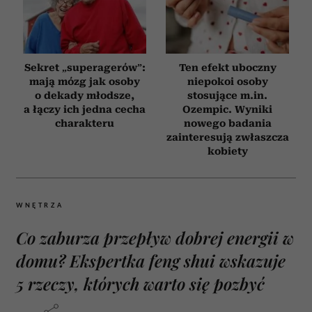
Sekret „superagerów”:
Ten efekt uboczny
mają mózg jak osoby
niepokoi osoby
o dekady młodsze,
stosujące m.in.
a łączy ich jedna cecha
Ozempic. Wyniki
charakteru
nowego badania
zainteresują zwłaszcza
kobiety
WNĘTRZA
Co zaburza przepływ dobrej energii w
domu? Ekspertka feng shui wskazuje
5 rzeczy, których warto się pozbyć