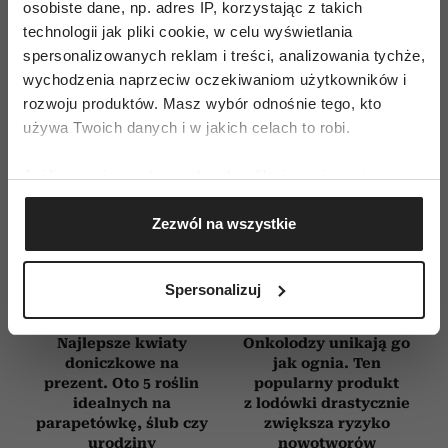
E-WYDANIE
osobiste dane, np. adres IP, korzystając z takich
technologii jak pliki cookie, w celu wyświetlania
spersonalizowanych reklam i treści, analizowania tychże,
wychodzenia naprzeciw oczekiwaniom użytkowników i
rozwoju produktów. Masz wybór odnośnie tego, kto
używa Twoich danych i w jakich celach to robi.
Jeśli wyrazisz na to zgodę, chcielibyśmy również:
Gromadzić dane dotyczące Twojej lokalizacji
Zezwól na wszystkie
geograficznej z dokładnością nawet do kilku metrów
Identyfikować Twoje urządzenie, aktywnie
analizując charakteryzującego je zbiory danych
Spersonalizuj
(fingerprinting, czyli wirtualny odcisk palca)
Dowiedz się więcej odnośnie tego, jak Twoje osobiste
Najlepsze kwiaty
Onkolodzy unikają go
dane są przetwarzane oraz ustaw własne preferencje w
doniczkowe na
jak ognia. Ten
sekcji szczegółów
. W Deklaracji plików cookie możesz
prezent. Oto 5 roślin
popularny produkt
zmienić lub wycofać swoją zgodę w dowolnej chwili.
idealnych na
z lodówki drastycznie
parapetówkę, ślub czy
zwiększa ryzyko
urodziny
nowotworów
Wykorzystujemy pliki cookie do spersonalizowania treści