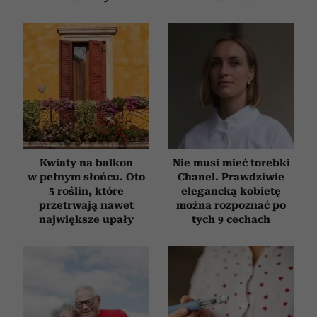
i reklam, aby oferować funkcje społecznościowe i
analizować ruch w naszej witrynie. Informacje o tym, jak
korzystasz z naszej witryny, udostępniamy partnerom
społecznościowym, reklamowym i analitycznym.
Partnerzy mogą połączyć te informacje z innymi danymi
otrzymanymi od Ciebie lub uzyskanymi podczas
korzystania z ich usług.
Kwiaty na balkon
Nie musi mieć torebki
w pełnym słońcu. Oto
Chanel. Prawdziwie
5 roślin, które
elegancką kobietę
przetrwają nawet
można rozpoznać po
największe upały
tych 9 cechach