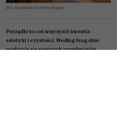
(Fot. RossHelen via Getty Images)
Porządki to coś więcej niż kwestia
estetyki i czystości. Według feng shui
pozbycie się pewnych przedmiotów
pomaga oczyścić przestrzeń z zastygłej
energii i przywrócić zaburzoną
harmonię. Ekspertka Helen Ye Plehn
wskazuje pięć rzeczy, które najbardziej
pogarszają nasze samopoczucie.