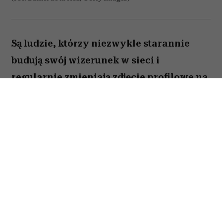
Są ludzie, którzy niezwykle starannie
budują swój wizerunek w sieci i
regularnie zmieniają zdjęcie profilowe na
portalach społecznościowych. Ale nie
brakuje takich, którzy w internecie od lat
używają tej samej fotki – nawet gdy
zdążyli skończyć studia, założyć rodzinę i
osiwieć. Psycholożka Ruth Guest
tłumaczy, co to może o nas mówić.
Należysz do tych, którzy ostatni raz zmienili