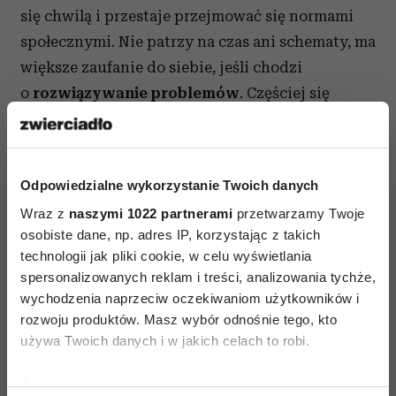
się chwilą i przestaje przejmować się normami
społecznymi. Nie patrzy na czas ani schematy, ma
większe zaufanie do siebie, jeśli chodzi
o
rozwiązywanie problemów
. Częściej się
śmieje, a jednocześnie staje się bardziej
poważny. Żyje zgodnie z rytmem natury i pór
roku. Łaknie świeżego powietrza. Rozkoszuje się
Odpowiedzialne wykorzystanie Twoich danych
muzyką poważną. Ma dystans do pieniędzy
Wraz z
naszymi 1022 partnerami
przetwarzamy Twoje
i dóbr materialnych, status społeczny i wszelka
osobiste dane, np. adres IP, korzystając z takich
rywalizacja przestają dla niego istnieć.
technologii jak pliki cookie, w celu wyświetlania
spersonalizowanych reklam i treści, analizowania tychże,
4. Zanik strachu przed śmiercią
wychodzenia naprzeciw oczekiwaniom użytkowników i
rozwoju produktów. Masz wybór odnośnie tego, kto
Doświadczenie, że wcale nie czujesz się inaczej,
używa Twoich danych i w jakich celach to robi.
kiedy czasowo opuszczasz swoje chore lub
nieżywe ciało, wpływa na przekonanie, że śmierć
Jeśli wyrazisz na to zgodę, chcielibyśmy również: