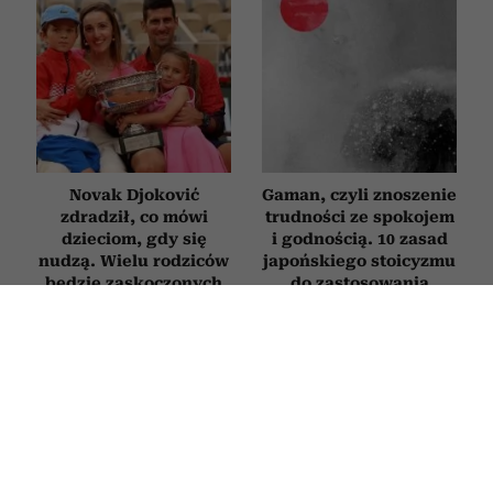
Novak Djoković
Gaman, czyli znoszenie
zdradził, co mówi
trudności ze spokojem
dzieciom, gdy się
i godnością. 10 zasad
nudzą. Wielu rodziców
japońskiego stoicyzmu
będzie zaskoczonych
do zastosowania
w praktyce
PSYCHOLOGIA
Clint Eastwood ma 96 lat i nie lukruje
starości. Tych 5 zasad pomaga mu