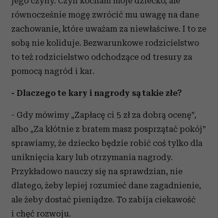
jego czyny. Czyli kocham moje dziecko, ale
równocześnie mogę zwrócić mu uwagę na dane
zachowanie, które uważam za niewłaściwe. I to ze
sobą nie koliduje. Bezwarunkowe rodzicielstwo
to też rodzicielstwo odchodzące od tresury za
pomocą nagród i kar.
- Dlaczego te kary i nagrody są takie złe?
- Gdy mówimy „Zapłacę ci 5 zł za dobrą ocenę”,
albo „Za kłótnie z bratem masz posprzątać pokój”
sprawiamy, że dziecko będzie robić coś tylko dla
uniknięcia kary lub otrzymania nagrody.
Przykładowo nauczy się na sprawdzian, nie
dlatego, żeby lepiej rozumieć dane zagadnienie,
ale żeby dostać pieniądze. To zabija ciekawość
i chęć rozwoju.