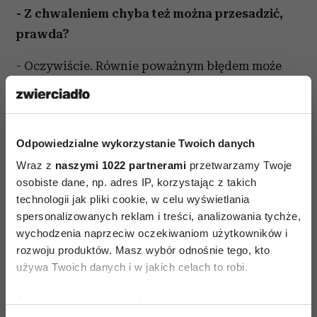
- Z chwaleniem chyba też można przesadzić,
prawda?
- Oczywiście. Równie poważnym błędem może
być podejście skrajnie przeciwne do tego
powyższego, czyli przesadne chwalenie,
stawianie dziecka na piedestale
Odpowiedzialne wykorzystanie Twoich danych
i usprawiedliwianie go bez względu na wszystko.
Wraz z
naszymi 1022 partnerami
przetwarzamy Twoje
„Mój synek nie mógł uderzyć kolegi – to bardzo
osobiste dane, np. adres IP, korzystając z takich
spokojne dziecko” albo: „Moja córeczka jest
technologii jak pliki cookie, w celu wyświetlania
wybitna, zawsze najlepsza we wszystkim” –
spersonalizowanych reklam i treści, analizowania tychże,
zaprzeczanie faktom i uogólnianie może oderwać
wychodzenia naprzeciw oczekiwaniom użytkowników i
nas od rzeczywistości.
rozwoju produktów. Masz wybór odnośnie tego, kto
używa Twoich danych i w jakich celach to robi.
Jeśli wyrazisz na to zgodę, chcielibyśmy również:
Zamiast zagłaskiwać,