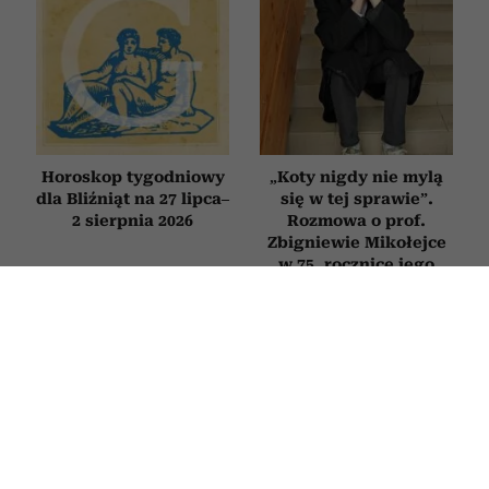
Horoskop tygodniowy
„Koty nigdy nie mylą
dla Bliźniąt na 27 lipca–
się w tej sprawie”.
2 sierpnia 2026
Rozmowa o prof.
Zbigniewie Mikołejce
w 75. rocznicę jego
urodzin
FILMY
Najpiękniejsze filmy o zaczynaniu
życia od nowa po 50. Każdy z nich