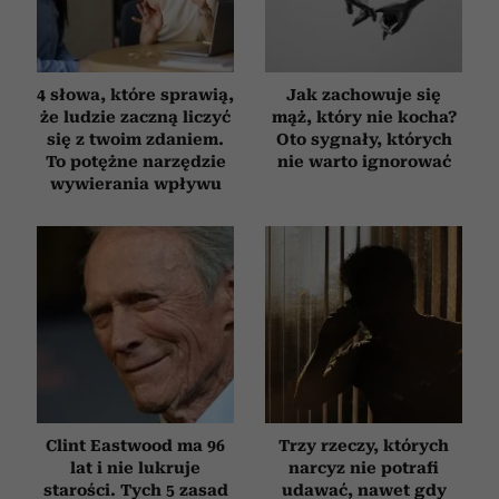
otrzymanymi od Ciebie lub uzyskanymi podczas
korzystania z ich usług.
4 słowa, które sprawią,
Jak zachowuje się
że ludzie zaczną liczyć
mąż, który nie kocha?
się z twoim zdaniem.
Oto sygnały, których
To potężne narzędzie
nie warto ignorować
wywierania wpływu
Clint Eastwood ma 96
Trzy rzeczy, których
lat i nie lukruje
narcyz nie potrafi
starości. Tych 5 zasad
udawać, nawet gdy