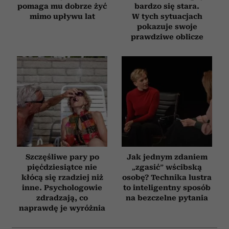
pomaga mu dobrze żyć
bardzo się stara.
mimo upływu lat
W tych sytuacjach
pokazuje swoje
prawdziwe oblicze
Szczęśliwe pary po
Jak jednym zdaniem
pięćdziesiątce nie
„zgasić” wścibską
kłócą się rzadziej niż
osobę? Technika lustra
inne. Psychologowie
to inteligentny sposób
zdradzają, co
na bezczelne pytania
naprawdę je wyróżnia