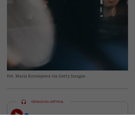
Fot. Maria Korniejewa via Getty Images
ODSŁUCHAJ ARTYKUŁ
00:00
23:22