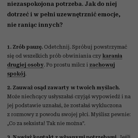
niezaspokojona potrzeba. Jak do niej
dotrzeć i w pełni uzewnętrznić emocje,
nie raniąc innych?
1. Zrób pauzę.
Odetchnij. Spróbuj powstrzymać
się od wszelkich prób obwiniania czy
karania
drugiej osoby
. Po prostu milcz i
zachowuj
spokój
.
2. Zauważ osąd zawarty w twoich myślach.
Może niechcący usłyszałaś czyjąś wypowiedź i na
jej podstawie uznałaś, że zostałaś wykluczona
z rozmowy z powodu swojej płci. Myślisz pewnie:
„Co za seksista! Tak nie można”.
3. Nawiąż
kontakt z własnymi potrzebami
.
Jeśli