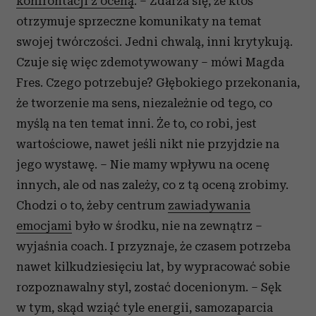
konfrontacji z oceną
. – Zdarza się, że ktoś
otrzymuje sprzeczne komunikaty na temat
swojej twórczości. Jedni chwalą, inni krytykują.
Czuje się więc zdemotywowany – mówi Magda
Fres. Czego potrzebuje? Głębokiego przekonania,
że tworzenie ma sens, niezależnie od tego, co
myślą na ten temat inni. Że to, co robi, jest
wartościowe, nawet jeśli nikt nie przyjdzie na
jego wystawę. – Nie mamy wpływu na ocenę
innych, ale od nas zależy, co z tą oceną zrobimy.
Chodzi o to, żeby centrum
zawiadywania
emocjami
było w środku, nie na zewnątrz –
wyjaśnia coach. I przyznaje, że czasem potrzeba
nawet kilkudziesięciu lat, by wypracować sobie
rozpoznawalny styl, zostać docenionym. – Sęk
w tym, skąd wziąć tyle energii, samozaparcia