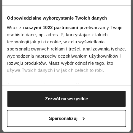
piekła kuchenną windą”. Potem przyszedł czas na
powieść dla młodzieży („Bulgur”) i zabawno-
Odpowiedzialne wykorzystanie Twoich danych
intymny dziennik świeżo upieczonej matki
Wraz z
naszymi 1022 partnerami
przetwarzamy Twoje
(„Mama, smoczek!”). Wreszcie zapragnęła scalić
osobiste dane, np. adres IP, korzystając z takich
dotychczasowe doświadczenia. Coaching
technologii jak pliki cookie, w celu wyświetlania
spersonalizowanych reklam i treści, analizowania tychże,
i tworzenie: jak to połączyć? Okazało się, że
wychodzenia naprzeciw oczekiwaniom użytkowników i
w Nowym Jorku istnieje stowarzyszenie
rozwoju produktów. Masz wybór odnośnie tego, kto
coachów kreatywności (Creativity Coaching
używa Twoich danych i w jakich celach to robi.
Association). Żeby zostać jego członkiem, trzeba
być coachem z dorobkiem twórczym. Spełniała
Jeśli wyrazisz na to zgodę, chcielibyśmy również:
warunki, została przyjęta. Odważyła się napisać
Gromadzić dane dotyczące Twojej lokalizacji
Zezwól na wszystkie
geograficznej z dokładnością nawet do kilku metrów
do założyciela stowarzyszenia, czołowego coacha
Identyfikować Twoje urządzenie, aktywnie
twórczości, Erica Maisela. Wiedziała, że pracuje
analizując charakteryzującego je zbiory danych
Spersonalizuj
z gwiazdami hollywoodzkimi, autorami
(fingerprinting, czyli wirtualny odcisk palca)
światowych bestsellerów. Nieoczekiwanie Maisel
Dowiedz się więcej odnośnie tego, jak Twoje osobiste