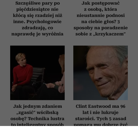
Szczęśliwe pary po
Jak postępować
pięćdziesiątce nie
z osobą, która
kłócą się rzadziej niż
nieustannie podnosi
inne. Psychologowie
na ciebie głos? 3
zdradzają, co
sposoby na poradzenie
naprawdę je wyróżnia
sobie z „krzykaczem”
Jak jednym zdaniem
Clint Eastwood ma 96
„zgasić” wścibską
lat i nie lukruje
osobę? Technika lustra
starości. Tych 5 zasad
to inteligentny sposób
pomaga mu dobrze żyć
na bezczelne pytania
mimo upływu lat