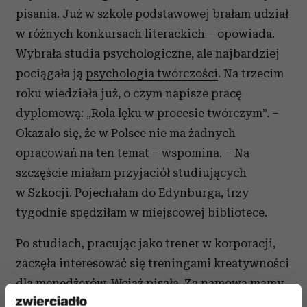
pisania. Już w szkole podstawowej brałam udział
w różnych konkursach literackich – opowiada.
Wybrała studia psychologiczne, ale najbardziej
pociągała ją
psychologia twórczości
. Na trzecim
roku wiedziała już, o czym napisze pracę
dyplomową: „Rola lęku w procesie twórczym”. –
Okazało się, że w Polsce nie ma żadnych
opracowań na ten temat – wspomina. – Na
szczęście miałam przyjaciół studiujących
w Szkocji. Pojechałam do Edynburga, trzy
tygodnie spędziłam w miejscowej bibliotece.
Po studiach, pracując jako trener w korporacji,
zaczęła interesować się treningami kreatywności
dla menedżerów. Wciąż pisała. Za namową mamy
zebrała opowiadania i 10 lat temu wydała „Do