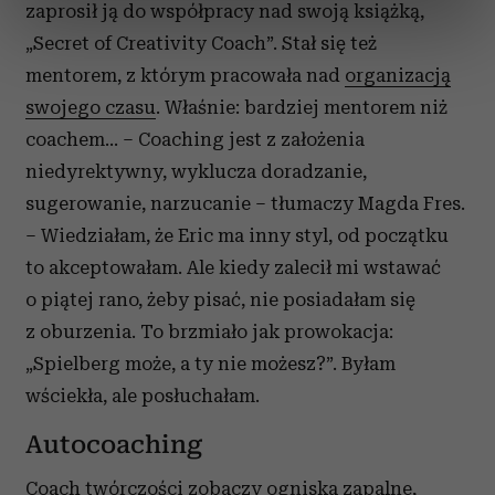
zaprosił ją do współpracy nad swoją książką,
dane są przetwarzane oraz ustaw własne preferencje w
sekcji szczegółów
. W Deklaracji plików cookie możesz
„Secret of Creativity Coach”. Stał się też
zmienić lub wycofać swoją zgodę w dowolnej chwili.
mentorem, z którym pracowała nad
organizacją
swojego czasu
. Właśnie: bardziej mentorem niż
Wykorzystujemy pliki cookie do spersonalizowania treści
coachem... – Coaching jest z założenia
i reklam, aby oferować funkcje społecznościowe i
niedyrektywny, wyklucza doradzanie,
analizować ruch w naszej witrynie. Informacje o tym, jak
korzystasz z naszej witryny, udostępniamy partnerom
sugerowanie, narzucanie – tłumaczy Magda Fres.
społecznościowym, reklamowym i analitycznym.
– Wiedziałam, że Eric ma inny styl, od początku
Partnerzy mogą połączyć te informacje z innymi danymi
to akceptowałam. Ale kiedy zalecił mi wstawać
otrzymanymi od Ciebie lub uzyskanymi podczas
o piątej rano, żeby pisać, nie posiadałam się
korzystania z ich usług.
z oburzenia. To brzmiało jak prowokacja:
„Spielberg może, a ty nie możesz?”. Byłam
wściekła, ale posłuchałam.
Autocoaching
Coach twórczości zobaczy ogniska zapalne,