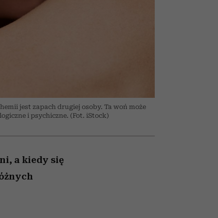
026/27
to dla nich zarwiesz noc
zupełny brak ogłady
girls”
emii jest zapach drugiej osoby. Ta woń może
giczne i psychiczne. (Fot. iStock)
, a kiedy się
różnych