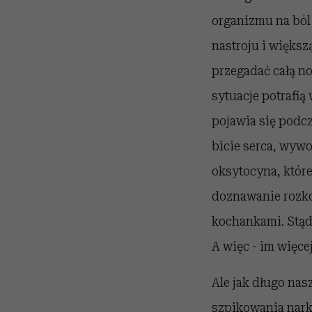
organizmu na ból
nastroju i więks
przegadać całą no
sytuacje potrafią
pojawia się podcz
bicie serca, wywo
oksytocyna, któr
doznawanie rozko
kochankami. Stąd 
A więc - im więce
Ale jak długo nas
szpikowania narko