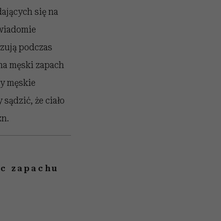
ających się na
świadomie
azują podczas
 na męski zapach
by męskie
sądzić, że ciało
zn.
oc zapachu