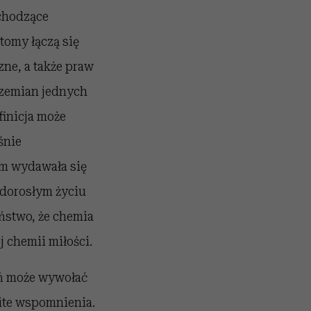
achodzące
tomy łączą się
ne, a także praw
rzemian jednych
finicja może
śnie
om wydawała się
 dorosłym życiu
ństwo, że chemia
 chemii miłości.
oń może wywołać
aite wspomnienia.