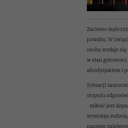
Zarówno mężczyźn
powabu. W związk
osoba wydaje się 
w stan gotowości 
afrodyzjakiem i 
Sytuacji zaurocz
stopniu odpowied
- miłość jest śle
wywołuje euforię,
naszego zaintere