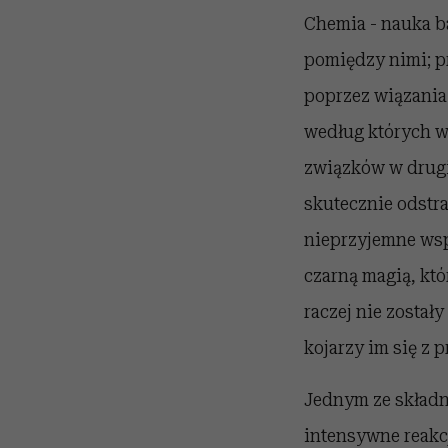
Chemia - nauka ba
pomiędzy nimi; p
poprzez wiązania 
według których w
związków w drugie
skutecznie odstra
nieprzyjemne wsp
czarną magią, któ
raczej nie zosta
kojarzy im się z 
Jednym ze składn
intensywne reakcj