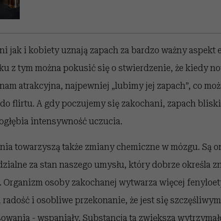
i jak i kobiety uznają zapach za bardzo ważny aspekt 
u z tym można pokusić się o stwierdzenie, że kiedy 
nam atrakcyjna, najpewniej „lubimy jej zapach”, co mo
do flirtu. A gdy poczujemy się zakochani, zapach bliskie
pogłębia intensywność uczucia.
enia towarzyszą także zmiany chemiczne w mózgu. Są 
zialne za stan naszego umysłu, który dobrze określa 
pa. Organizm osoby zakochanej wytwarza więcej fenyloet
 radość i osobliwe przekonanie, że jest się szczęśliwym
sowania - wspaniały. Substancja ta zwiększa wytrzymał