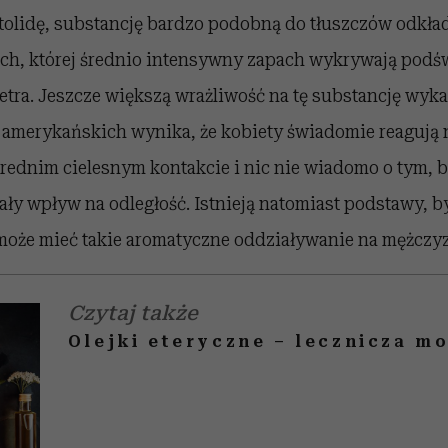
tolidę, substancję bardzo podobną do tłuszczów odkład
ach, której średnio intensywny zapach wykrywają pod
metra. Jeszcze większą wrażliwość na tę substancję wyk
ń amerykańskich wynika, że kobiety świadomie reagują
średnim cielesnym kontakcie i nic nie wiadomo o tym, 
y wpływ na odległość. Istnieją natomiast podstawy, by 
może mieć takie aromatyczne oddziaływanie na mężczy
Czytaj także
Olejki eteryczne – lecznicza m