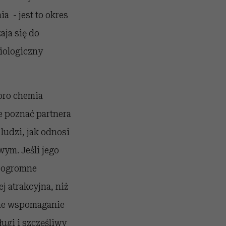
a - jest to okres
aja się do
biologiczny
koro chemia
ie poznać partnera
ludzi, jak odnosi
wym. Jeśli jego
t ogromne
j atrakcyjna, niż
czne wspomaganie
ługi i szczęśliwy