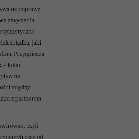
pływa na poprawę
bez zmęczenia
 pesymistyczne
isk żołądka, jaki
lina. Przyspiesza
 Z kolei
wpływ na
kości między
ązku z partnerem.
awirowań, czyli
zmierzyli czas od