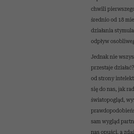
chwili pierwszego
średnio od 18 mie
działania stymula
odpływ osobliweg
Jednak nie wszysc
przestaje działać
od strony intelek
się do nas, jak r
światopogląd, wy
prawdopodobieństw
sam wygląd partne
nas opuści, a zdą