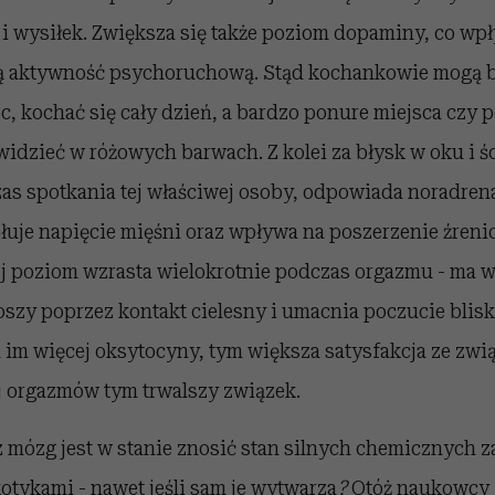
 i wysiłek. Zwiększa się także poziom dopaminy, co w
zą aktywność psychoruchową. Stąd kochankowie mogą 
c, kochać się cały dzień, a bardzo ponure miejsca czy
 widzieć w różowych barwach. Z kolei za błysk w oku i śc
as spotkania tej właściwej osoby, odpowiada noradrena
łuje napięcie mięśni oraz wpływa na poszerzenie źrenic.
ej poziom wzrasta wielokrotnie podczas orgazmu - ma 
szy poprzez kontakt cielesny i umacnia poczucie blis
im więcej oksytocyny, tym większa satysfakcja ze zwi
j orgazmów tym trwalszy związek.
z mózg jest w stanie znosić stan silnych chemicznych z
tykami - nawet jeśli sam je wytwarza
?
Otóż naukowcy 