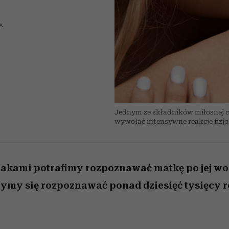
edź
 5,
j
Wiemy, gdzie go kupić
mogą zrobić rodzice
Miller s. 5, odc. 6]
sezon jesień–zima 2
niż się wydaje
A
Jednym ze składników miłosnej ch
wywołać intensywne reakcje fizjolo
kami potrafimy rozpoznawać matkę po jej woni
zymy się rozpoznawać ponad dziesięć tysięcy 