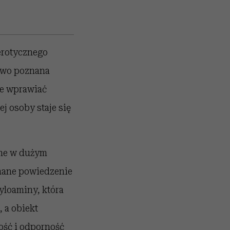
erotycznego
nowo poznana
że wprawiać
j osoby staje się
one w dużym
znane powiedzenie
yloaminy, która
, a obiekt
ość i odporność