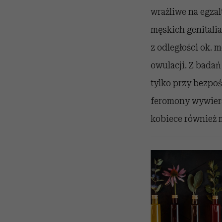
wrażliwe na egzal
męskich genitali
z odległości ok. 
owulacji. Z bada
tylko przy bezpo
feromony wywierał
kobiece również 