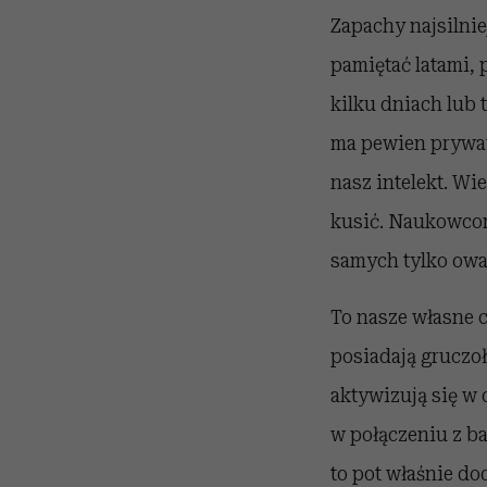
Zapachy najsilnie
pamiętać latami,
kilku dniach lub
ma pewien prywatn
nasz intelekt. Wi
kusić. Naukowcom
samych tylko ow
To nasze własne c
posiadają gruczo
aktywizują się w 
w połączeniu z ba
to pot właśnie do