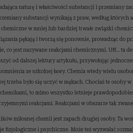
dająca naturę i właściwości substancji i przemiany z
rzemiany substancji wynikają z praw, według których a
chemiczne w mniej lub bardziej trwałe związki chemicz
iązania pękają i tworzą się ponownie, prowadząc do p
, co jest nazywane reakcjami chemicznymi. Uff… ta de
szyć od dalszej lektury artykułu, przywołując jednocze
omnienia ze szkolnej ławy. Chemia wtedy wielu osob
rej trzeba było się uczyć w mękach. Chociaż te osoby w
ły chemikami, to mimo wszystko istnieje prawdopodobie
przyjemnymi reakcjami. Reakcjami w obszarze tak zwanej
ików miłosnej chemii jest zapach drugiej osoby. Ta w
e fizjologiczne i psychiczne. Może też wyzwalać rozm