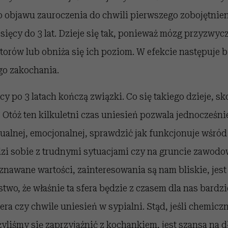
 objawu zauroczenia do chwili pierwszego zobojętnieni
sięcy do 3 lat. Dzieje się tak, ponieważ mózg przyzwycz
torów lub obniża się ich poziom. W efekcie następuje 
o zakochania.
y po 3 latach kończą związki. Co się takiego dzieje, s
? Otóż ten kilkuletni czas uniesień pozwala jednocześn
tualnej, emocjonalnej, sprawdzić jak funkcjonuje wśród 
adzi sobie z trudnymi sytuacjami czy na gruncie zawodo
znawane wartości, zainteresowania są nam bliskie, jes
o, że właśnie ta sfera będzie z czasem dla nas bardzie
ra czy chwile uniesień w sypialni. Stąd, jeśli chemi
żyliśmy się zaprzyjaźnić z kochankiem, jest szansa na d