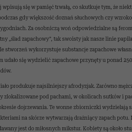
j wpisują się w pamięć trwałą, co skutkuje tym, że niek
 podczas gdy większość doznań słuchowych czy wzrok
 tygodniach. Za osobniczą woń odpowiedzialne są ferom
y „ślad zapachowy”, tak swoisty jak nasze linie papila
ele stworzeń wykorzystuje substancje zapachowe własn
 udało się wydzielić zapachowe przynęty u ponad 25
adów.
iało produkuje najsilniejszy afrodyzjak. Zarówno mężcz
ły zlokalizowane pod pachami, w okolicach sutków i pa
okresie dojrzewania. Te wonne zbiorniczki wydzielają s
kteriami na skórze wytwarzają drażniący zapach potu. 
dawany jest do miłosnych mikstur. Kobiety są około stu