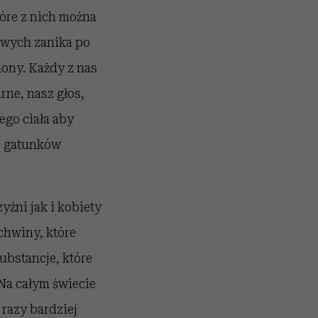
tóre z nich można
owych zanika po
ony. Każdy z nas
rne, nasz głos,
ego ciała aby
0 gatunków
yźni jak i kobiety
chwiny, które
ubstancje, które
Na całym świecie
 razy bardziej