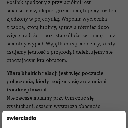
Posiłek spędzony z przyjaciółmi jest
smaczniejszy i lepiej go zapamiętujemy niż ten
zjedzony w pojedynkę. Wspólna wycieczka
z osobą, którą lubimy, sprawia również dużo
więcej radości i pozostaje dłużej w pamięci niż
samotny wypad. Wyjątkiem są momenty, kiedy
czujemy jedność z przyrodą i delektujemy się
otaczającym krajobrazem.
Miarą bliskich relacji jest więc poczucie
połączenia, kiedy czujemy się zrozumiani
i zaakceptowani.
Nie zawsze musimy przy tym czuć się
wysłuchani, czasem wystarcza obecność.
Pamiętam, jak kiedyś spędziłam całe po południe
i wieczór w małej wiosce tybetańskiej. Umiałam