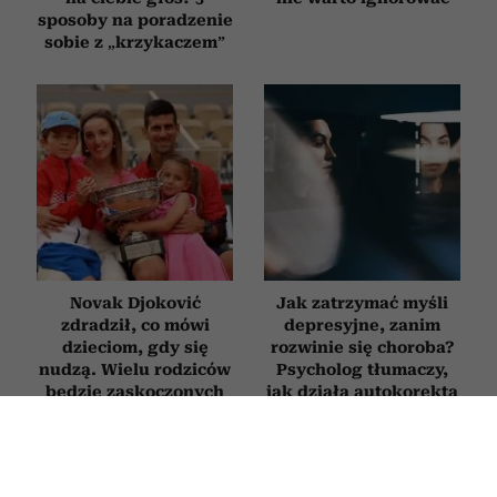
sposoby na poradzenie
sobie z „krzykaczem”
Novak Djoković
Jak zatrzymać myśli
zdradził, co mówi
depresyjne, zanim
dzieciom, gdy się
rozwinie się choroba?
nudzą. Wielu rodziców
Psycholog tłumaczy,
będzie zaskoczonych
jak działa autokorekta
myślenia