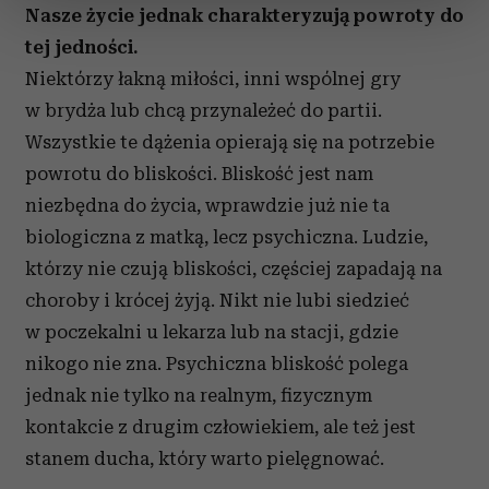
sekcji szczegółów
. W Deklaracji plików cookie możesz
Nasze życie jednak charakteryzują powroty do
zmienić lub wycofać swoją zgodę w dowolnej chwili.
tej jedności.
Niektórzy łakną miłości, inni wspólnej gry
Wykorzystujemy pliki cookie do spersonalizowania treści
w brydża lub chcą przynależeć do partii.
i reklam, aby oferować funkcje społecznościowe i
Wszystkie te dążenia opierają się na potrzebie
analizować ruch w naszej witrynie. Informacje o tym, jak
korzystasz z naszej witryny, udostępniamy partnerom
powrotu do bliskości. Bliskość jest nam
społecznościowym, reklamowym i analitycznym.
niezbędna do życia, wprawdzie już nie ta
Partnerzy mogą połączyć te informacje z innymi danymi
biologiczna z matką, lecz psychiczna. Ludzie,
otrzymanymi od Ciebie lub uzyskanymi podczas
którzy nie czują bliskości, częściej zapadają na
korzystania z ich usług.
choroby i krócej żyją. Nikt nie lubi siedzieć
w poczekalni u lekarza lub na stacji, gdzie
nikogo nie zna. Psychiczna bliskość polega
jednak nie tylko na realnym, fizycznym
kontakcie z drugim człowiekiem, ale też jest
stanem ducha, który warto pielęgnować.