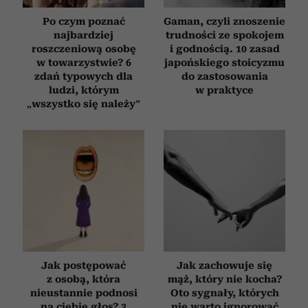
Po czym poznać
Gaman, czyli znoszenie
najbardziej
trudności ze spokojem
roszczeniową osobę
i godnością. 10 zasad
w towarzystwie? 6
japońskiego stoicyzmu
zdań typowych dla
do zastosowania
ludzi, którym
w praktyce
„wszystko się należy”
Jak postępować
Jak zachowuje się
z osobą, która
mąż, który nie kocha?
nieustannie podnosi
Oto sygnały, których
na ciebie głos? 3
nie warto ignorować