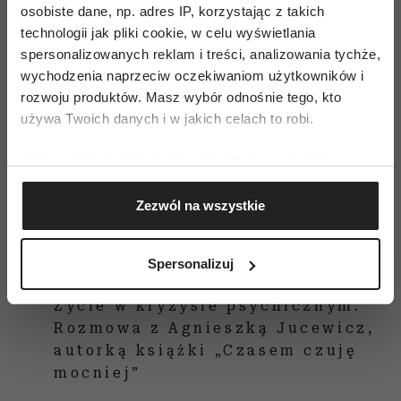
osobiste dane, np. adres IP, korzystając z takich
technologii jak pliki cookie, w celu wyświetlania
spersonalizowanych reklam i treści, analizowania tychże,
wychodzenia naprzeciw oczekiwaniom użytkowników i
rozwoju produktów. Masz wybór odnośnie tego, kto
używa Twoich danych i w jakich celach to robi.
Jeśli wyrazisz na to zgodę, chcielibyśmy również:
Gromadzić dane dotyczące Twojej lokalizacji
Zezwól na wszystkie
geograficznej z dokładnością nawet do kilku metrów
Identyfikować Twoje urządzenie, aktywnie
analizując charakteryzującego je zbiory danych
Spersonalizuj
(fingerprinting, czyli wirtualny odcisk palca)
Dowiedz się więcej odnośnie tego, jak Twoje osobiste
Życie w kryzysie psychicznym.
dane są przetwarzane oraz ustaw własne preferencje w
Rozmowa z Agnieszką Jucewicz,
sekcji szczegółów
. W Deklaracji plików cookie możesz
autorką książki „Czasem czuję
zmienić lub wycofać swoją zgodę w dowolnej chwili.
mocniej”