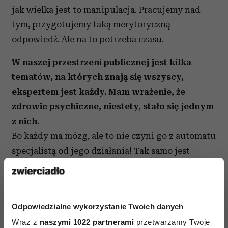
jak wielka jest to manipulacja. Pracujemy nad
tym, przygotujemy taką merytoryczną
odpowiedź. Ale na to potrzeba czasu.
W naszej przestrzeni publicznej jest kilka
tematów, na których znają się wszyscy,
ekspertem jest każdy. Mam wrażenie, że
zdrowie psychiczne, niestety, stało się jednym
z nich.
Bo każdy ma mózg, ale to nie czyni go z automatu
specjalistą od jego działania! Tak samo jest
z dietą – o zdrowym odżywianiu też każdy wie
wszystko, bo wszyscy musimy się odżywiać.
Odpowiedzialne wykorzystanie Twoich danych
Czytaj także
Wraz z
naszymi 1022 partnerami
przetwarzamy Twoje