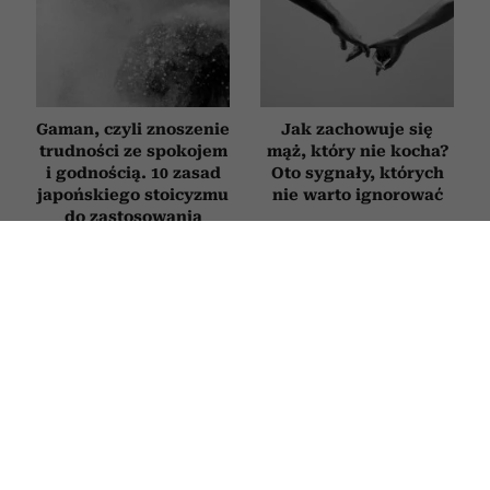
Gaman, czyli znoszenie
Jak zachowuje się
trudności ze spokojem
mąż, który nie kocha?
i godnością. 10 zasad
Oto sygnały, których
japońskiego stoicyzmu
nie warto ignorować
do zastosowania
w praktyce
PSYCHOLOGIA
SPOTKANIA
Relacje
Wywiady