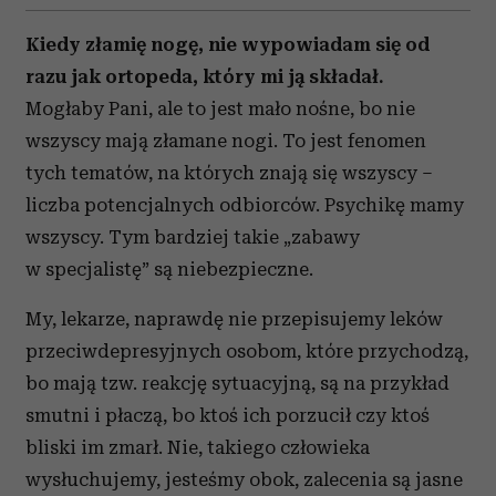
Wykorzystujemy pliki cookie do spersonalizowania treści
i reklam, aby oferować funkcje społecznościowe i
Kiedy złamię nogę, nie wypowiadam się od
analizować ruch w naszej witrynie. Informacje o tym, jak
razu jak ortopeda, który mi ją składał.
korzystasz z naszej witryny, udostępniamy partnerom
Mogłaby Pani, ale to jest mało nośne, bo nie
społecznościowym, reklamowym i analitycznym.
Partnerzy mogą połączyć te informacje z innymi danymi
wszyscy mają złamane nogi. To jest fenomen
otrzymanymi od Ciebie lub uzyskanymi podczas
tych tematów, na których znają się wszyscy –
korzystania z ich usług.
liczba potencjalnych odbiorców. Psychikę mamy
wszyscy. Tym bardziej takie „zabawy
w specjalistę” są niebezpieczne.
My, lekarze, naprawdę nie przepisujemy leków
przeciwdepresyjnych osobom, które przychodzą,
bo mają tzw. reakcję sytuacyjną, są na przykład
smutni i płaczą, bo ktoś ich porzucił czy ktoś
bliski im zmarł. Nie, takiego człowieka
wysłuchujemy, jesteśmy obok, zalecenia są jasne