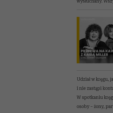
wysłuchany. Wszys
Udział w kręgu, j
i nie zastąpi kont
W spotkaniu kręgu
osoby – żony, part