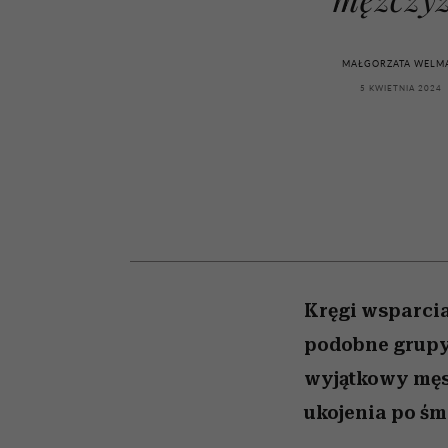
kawę z Kasią Miller”, s.
rachunek sumienia
modelowania
weterynarz”
odc. 7]
MAŁGORZATA WELM
5 KWIETNIA 2024
Kręgi wsparcia
podobne grupy
wyjątkowy męsk
ukojenia po śmi