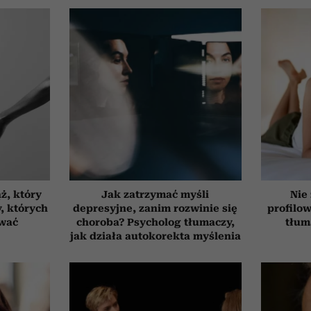
ż, który
Jak zatrzymać myśli
Nie
, których
depresyjne, zanim rozwinie się
profilo
ować
choroba? Psycholog tłumaczy,
tłum
jak działa autokorekta myślenia