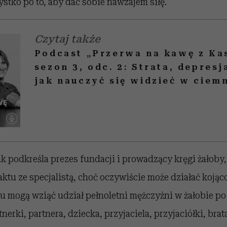
tko po to, aby dać sobie nawzajem siłę.
Czytaj także
Podcast „Przerwa na kawę z Kas
sezon 3, odc. 2: Strata, depresj
jak nauczyć się widzieć w ciem
ak podkreśla prezes fundacji i prowadzący kręgi żałoby, 
aktu ze specjalistą, choć oczywiście może działać kojąco
 mogą wziąć udział pełnoletni mężczyźni w żałobie po 
nerki, partnera, dziecka, przyjaciela, przyjaciółki, brat