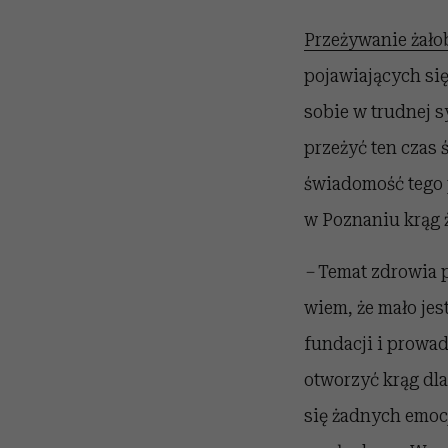
Przeżywanie żało
pojawiających si
sobie w trudnej s
przeżyć ten czas 
świadomość tego 
w Poznaniu krąg 
–
Temat zdrowia 
wiem, że mało je
fundacji i prowad
otworzyć krąg dla
się żadnych emocj