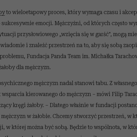
by
to wieloetapowy proces, który wymaga czasu i akcep
ę sukcesywnie emocji. Mężczyźni, od których często wy
ytuacji przysłowiowego „wzięcia się w garść”, mogą mie
świadomie i znaleźć przestrzeń na to, aby się sobą zao
problemu, Fundacja Panda Team im. Michałka Tarachow
żałoby dla mężczyzn.
psychicznego mężczyzn nadal stanowi tabu. Z własneg
st wsparcia kierowanego do mężczyzn – mówi Filip Tara
zący kręgi żałoby. – Dlatego właśnie w fundacji postan
 mężczyzn w żałobie. Chcemy stworzyć przestrzeń, w k
i, w której można być sobą. Będzie to wspólnota, w któ