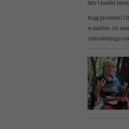
taty i każdej inne
Krąg prowadzi Fil
w żałobie. On sa
czteroletniego s