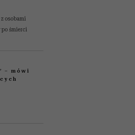
ń z osobami
 po śmierci
” – mówi
ecych