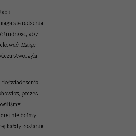
tacji
maga się radzenia
ć trudność, aby
piekować. Mając
icza stworzyła
o doświadczenia
chowicz, prezes
owiliśmy
tórej nie boimy
rej każdy zostanie