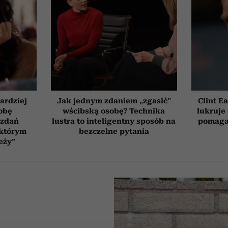
ardziej
Jak jednym zdaniem „zgasić”
Clint E
obę
wścibską osobę? Technika
lukruje 
 zdań
lustra to inteligentny sposób na
pomaga
 którym
bezczelne pytania
eży”