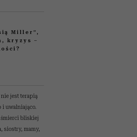
ią Miller”,
a, kryzys –
ności?
nie jest terapią
 i uwalniająco.
śmierci bliskiej
a, siostry, mamy,