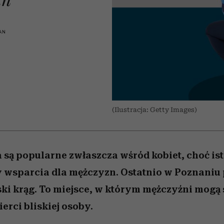
 5,
osób, które biorą na siebie za
powinien znać odpowiedź
Wiemy, gdzie go kupić
Miller s. 5, odc. 6]
sezon jesień–zima 2
mężczyzna jest mn
dużo
reaktywny”
AN
(Ilustracja: Getty Images)
 są popularne zwłaszcza wśród kobiet, choć ist
 wsparcia dla mężczyzn. Ostatnio w Poznaniu
i krąg. To miejsce, w którym mężczyźni mogą
erci bliskiej osoby.