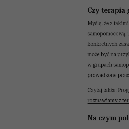
Czy terapia
Myślę, że z tak
samopomocową. To 
konkretnych zasad 
może być na prz
w grupach samopo
prowadzone przez
Czytaj także:
Prog
rozmawiamy z te
Na czym pol