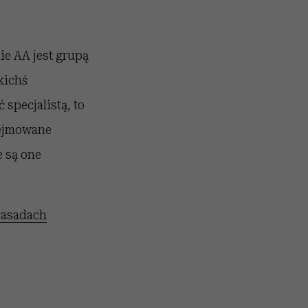
ie AA jest grupą
kichś
specjalistą, to
dejmowane
są one
 zasadach