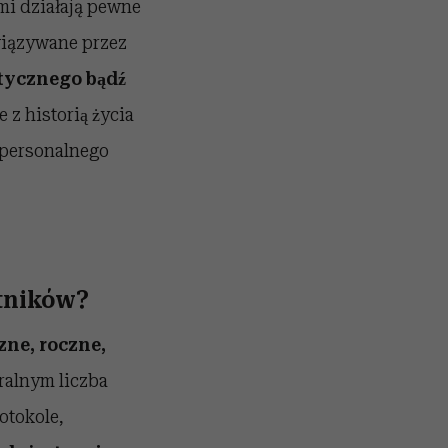
́mi działają pewne
wiązywane przez
ycznego bądź
 z historią życia
erpersonalnego
stników?
zne, roczne,
ralnym liczba
otokole,