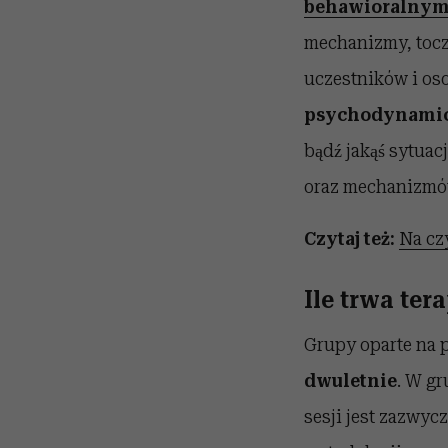
behawioralny
mechanizmy, toczą
uczestników i os
psychodynami
bądź jakąś syt
oraz mechanizmó
Czytaj też:
Na cz
Ile trwa ter
Grupy oparte na 
dwuletnie
. W g
sesji jest zazwyc