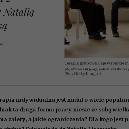
nice
edź
 5,
ć
sezon jesień–zima 2026/27
zaskakujący faworyt
Miller s. 5, odc. 6]
zupełny brak ogł
girls”
 Natalią
ką
KA
Terapia grupowa daje wsparcie in
pojawiać się przyjaźnie, różne ws
(Fot. Getty Images)
apia indywidualna jest nadal o wiele popularn
dnak ta druga forma pracy niesie ze sobą wiel
ma zalety, a jakie ograniczenia? Dla kogo jest 