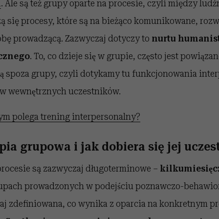
m
. Ale są też grupy oparte na procesie, czyli między ludz
 się procesy, które są na bieżąco komunikowane, roz
obę prowadzącą. Zazwyczaj dotyczy to
nurtu humanist
cznego
. To, co dzieje się w grupie, często jest powiązane
uacją spoza grupy, czyli dotykamy tu funkcjonowania int
w wewnętrznych uczestników.
ym polega trening interpersonalny?
apia grupowa i jak dobiera się jej ucze
procesie są zazwyczaj długoterminowe –
kilkumiesięc
rupach prowadzonych w podejściu poznawczo-behawio
zaj zdefiniowana, co wynika z oparcia na konkretnym pr