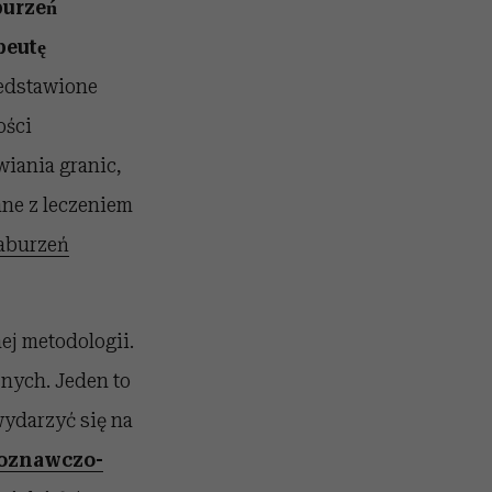
urzeń
eutę
rzedstawione
ści
iania granic,
zane z leczeniem
aburzeń
nej metodologii.
znych. Jeden to
darzyć się na
oznawczo-