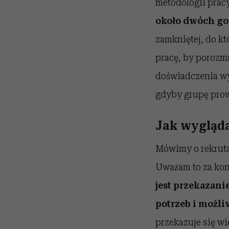
metodologii prac
około dwóch g
zamkniętej, do kt
pracę, by porozma
doświadczenia wyn
gdyby grupę prow
Jak wygląda
Mówimy o rekruta
Uważam to za kon
jest przekazani
potrzeb i możliw
przekazuje się wi