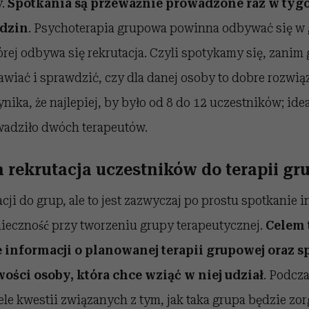
y.
Spotkania są przeważnie prowadzone raz w tygo
odzin
. Psychoterapia grupowa powinna odbywać się w
órej odbywa się rekrutacja. Czyli spotykamy się, zani
wiać i sprawdzić, czy dla danej osoby to dobre rozwią
ika, że najlepiej, by było od 8 do 12 uczestników; idea
adziło dwóch terapeutów.
 rekrutacja uczestników do terapii gr
cji do grup, ale to jest zazwyczaj po prostu spotkanie 
ieczność przy tworzeniu grupy terapeutycznej.
Celem 
e informacji o planowanej terapii grupowej oraz 
ości osoby, która chce wziąć w niej udział
. Podcz
ele kwestii związanych z tym, jak taka grupa będzie zo