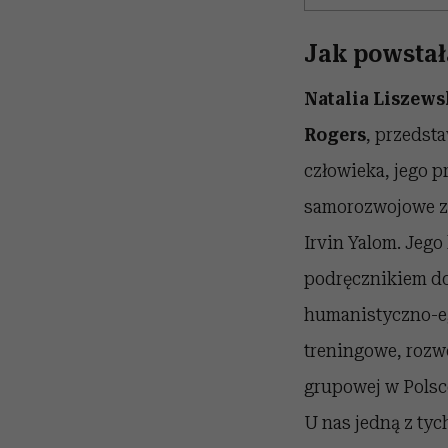
Jak powstał
Natalia Liszews
Rogers
, przedsta
człowieka, jego p
samorozwojowe zor
Irvin Yalom. Jego
podręcznikiem do 
humanistyczno-eg
treningowe, rozw
grupowej w Polsce
U nas jedną z ty