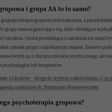
 grupowa i grupa AA to to samo?
imi grupami terapia grupowa jest kojarzona, a paradoksaln
grupy samoorganizujące się, które działają w myśl ja
i struktur. Osoba prowadząca z założenia nie musi być 
ykład członek grupy z najdłuższym stażem. Kwestie po
mocowych są z obszaru zdrowia psychicznego, ale nie 
 psychologów lub terapeutów.
ram 12 kroków – droga do wyjścia z alkoholizmu. O jej
rapeutą uzależnień dr. Bohdanem Woronowiczem
ega psychoterapia grupowa?