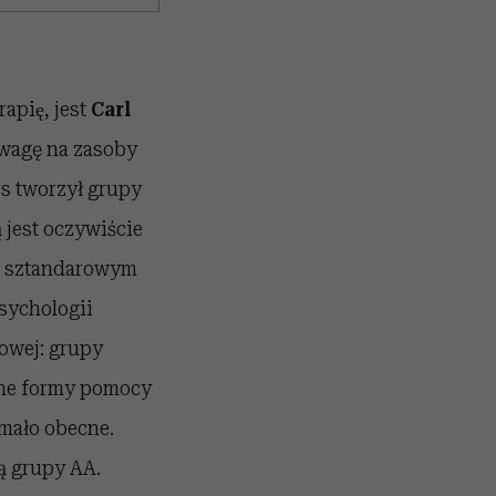
apię, jest
Carl
uwagę na zasoby
rs tworzył grupy
jest oczywiście
est sztandarowym
psychologii
owej: grupy
̇ne formy pomocy
 mało obecne.
ą grupy AA.