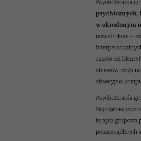
Psychoterapia gr
psychicznych, k
w określonym n
uczestnikom – cele
interpersonalnyc
często też ident
objawów, czyli n
obsesyjno-kompu
Psychoterapia gru
Najczęściej moz
terapia grupowa p
poszczególnych s