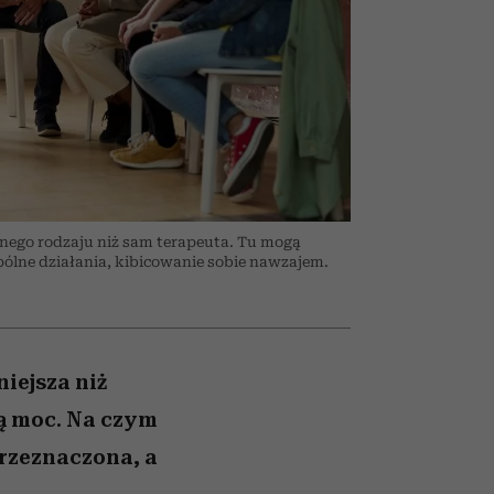
ady
to dla nich zarwiesz noc
Auschwitz
nego rodzaju niż sam terapeuta. Tu mogą
pólne działania, kibicowanie sobie nawzajem.
iejsza niż
ką moc. Na czym
przeznaczona, a