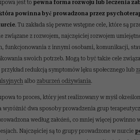
upowa jest to
pewna forma rozwoju lub leczenia zab
tóra powinna być prowadzona przez psychoterap
urcie
. Tu zakłada się pewne wstępne cele, które są p
 związane z rozwojem, najczęściej rozwojem umiejętno
h, funkcjonowania z innymi osobami, komunikacji, staw
yfikowania swoich potrzeb. Mogą to być także cele zwią
a przykład redukcją symptomów lęku społecznego lub
z
lsyjnych
albo
zaburzeń odżywiania
.
powa to proces, który jest realizowany w myśl określo
̇na wyróżnić dwa sposoby prowadzenia grup terapeutyc
rowadzona według założeń, co mniej więcej powinno wy
esjach. Najczęściej są to grupy prowadzone w nurcie
p