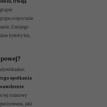
dniu, trwają
 grupie
m grupa rozpocznie
zanie. Z mojego
lnie byłoby też,
upowej?
indywidualne.
tego spotkania
sprawdzenie
as tej rozmowy
rganizowana, jaki