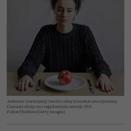
Jedzeniu towarzyszy bardzo silny kontekst emocjonalny.
Czasami służy ono regulowaniu emocji. (Fot.
FollowTheFlow/Getty Images)