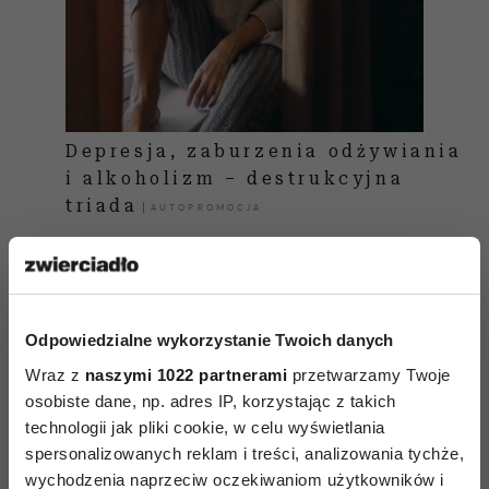
Depresja, zaburzenia odżywiania
i alkoholizm – destrukcyjna
triada
Wróćmy jeszcze do sytuacji, że ktoś nie może
nic przełknąć ze stresu.
Odpowiedzialne wykorzystanie Twoich danych
Tutaj wkrótce pojawia się nawet pewna
Wraz z
naszymi 1022 partnerami
przetwarzamy Twoje
motywacja: jestem szczuplejsza, inni mnie
osobiste dane, np. adres IP, korzystając z takich
komplementują, dobrze się z tym czuję, jestem
technologii jak pliki cookie, w celu wyświetlania
doceniana, a nie krytykowana. A jeśli szczupłość
spersonalizowanych reklam i treści, analizowania tychże,
robi się nadmierna, to łatwo ją przesłonić
wychodzenia naprzeciw oczekiwaniom użytkowników i