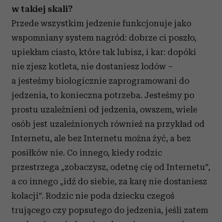
społecznościowym, reklamowym i analitycznym.
w takiej skali?
Partnerzy mogą połączyć te informacje z innymi danymi
Przede wszystkim jedzenie funkcjonuje jako
otrzymanymi od Ciebie lub uzyskanymi podczas
wspomniany system nagród: dobrze ci poszło,
korzystania z ich usług.
upiekłam ciasto, które tak lubisz, i kar: dopóki
nie zjesz kotleta, nie dostaniesz lodów –
a jesteśmy biologicznie zaprogramowani do
jedzenia, to konieczna potrzeba. Jesteśmy po
prostu uzależnieni od jedzenia, owszem, wiele
osób jest uzależnionych również na przykład od
Internetu, ale bez Internetu można żyć, a bez
posiłków nie. Co innego, kiedy rodzic
przestrzega „zobaczysz, odetnę cię od Internetu”,
a co innego „idź do siebie, za karę nie dostaniesz
kolacji”. Rodzic nie poda dziecku czegoś
trującego czy popsutego do jedzenia, jeśli zatem