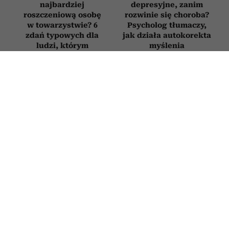
najbardziej
depresyjne, zanim
roszczeniową osobę
rozwinie się choroba?
w towarzystwie? 6
Psycholog tłumaczy,
zdań typowych dla
jak działa autokorekta
ludzi, którym
myślenia
„wszystko się należy”
Novak Djoković
Jak postępować
zdradził, co mówi
z osobą, która
dzieciom, gdy się
nieustannie podnosi
nudzą. Wielu rodziców
na ciebie głos? 3
będzie zaskoczonych
sposoby na poradzenie
sobie z „krzykaczem”