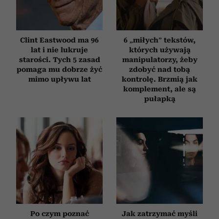
Clint Eastwood ma 96
6 „miłych” tekstów,
lat i nie lukruje
których używają
starości. Tych 5 zasad
manipulatorzy, żeby
pomaga mu dobrze żyć
zdobyć nad tobą
mimo upływu lat
kontrolę. Brzmią jak
komplement, ale są
pułapką
Po czym poznać
Jak zatrzymać myśli