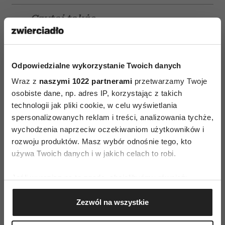
Czytaj także
Odpowiedzialne wykorzystanie Twoich danych
Wraz z
naszymi 1022 partnerami
przetwarzamy Twoje
osobiste dane, np. adres IP, korzystając z takich
technologii jak pliki cookie, w celu wyświetlania
spersonalizowanych reklam i treści, analizowania tychże,
wychodzenia naprzeciw oczekiwaniom użytkowników i
rozwoju produktów. Masz wybór odnośnie tego, kto
używa Twoich danych i w jakich celach to robi.
Jeśli wyrazisz na to zgodę, chcielibyśmy również:
Gromadzić dane dotyczące Twojej lokalizacji
Zezwól na wszystkie
geograficznej z dokładnością nawet do kilku metrów
Afirmacja: jak skutecznie
Identyfikować Twoje urządzenie, aktywnie
afirmować każdego dnia, aby