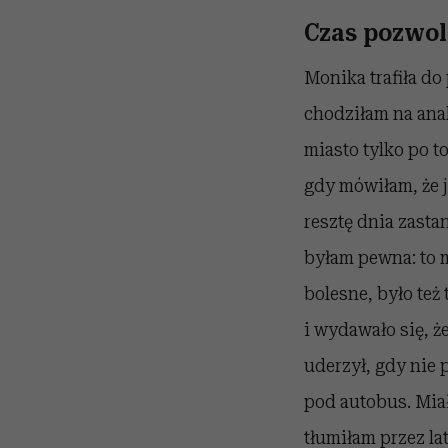
Czas pozwol
Monika trafiła do
chodziłam na anal
miasto tylko po t
gdy mówiłam, że j
resztę dnia zastan
byłam pewna: to m
bolesne, było też
i wydawało się, ż
uderzył, gdy nie 
pod autobus. Miał
tłumiłam przez la