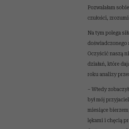
Pozwalałam sobie 
czułości, zrozumie
Na tym polega si
doświadczonego an
Oczyścić naszą ni
działań, które daj
roku analizy prze
– Wtedy zobaczyła
był mój przyjacie
miesiące bierzemy
lękami i chęcią 