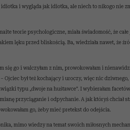
idiotka i wygląda jak idiotka, ale niech to nikogo nie zm
aite teorie psychologiczne, miała świadomość, że całe 
kiem lęku przed bliskością. Ba, wiedziała nawet, że źród
am się go i walczyłam z nim, prowokowałam i nienawidz
 – Ojciec był też kochający i uroczy, więc nic dziwnego
wiązki typu „dwoje na huśtawce”. I wybierałam facetów
ianę przyciąganie i odpychanie. A jak któryś chciał sta
wokowałam go, żeby mieć pretekst do odejścia.
nika, mimo wiedzy na temat swoich miłosnych mechan