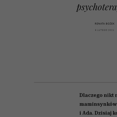
kawę z Kasią Miller”, s.
girls”
psychotera
odc. 7]
RENATA BOŻEK
8 LUTEGO 2021
Dlaczego nikt 
maminsynków? 
i Ada. Dzisiaj 