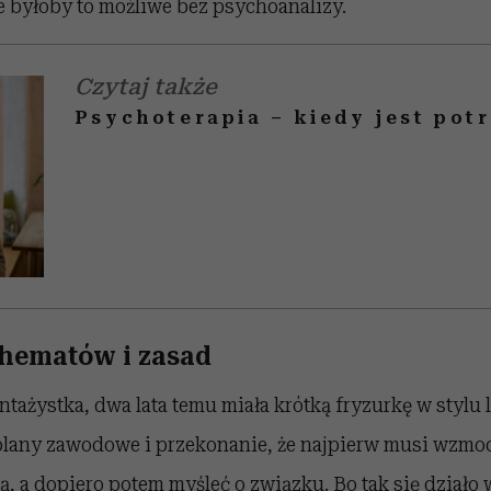
e byłoby to możliwe bez psychoanalizy.
Czytaj także
Psychoterapia – kiedy jest pot
hematów i zasad
ntażystka, dwa lata temu miała krótką fryzurkę w stylu l
 plany zawodowe i przekonanie, że najpierw musi wzmo
 a dopiero potem myśleć o związku. Bo tak się działo w 