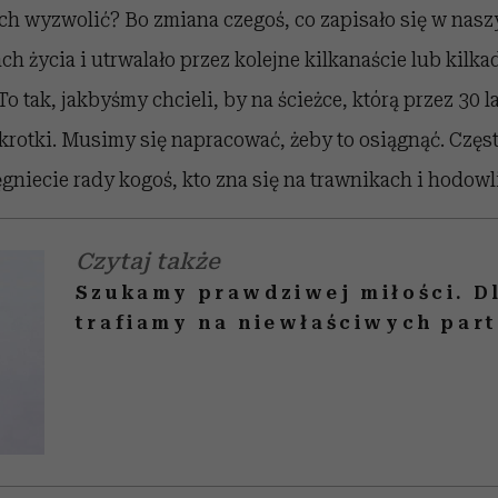
nich wyzwolić? Bo zmiana czegoś, co zapisało się w nas
ch życia i utrwalało przez kolejne kilkanaście lub kilk
To tak, jakbyśmy chcieli, by na ścieżce, którą przez 30 la
okrotki. Musimy się napracować, żeby to osiągnąć. Czę
ęgniecie rady kogoś, kto zna się na trawnikach i hodowl
Czytaj także
Szukamy prawdziwej miłości. D
trafiamy na niewłaściwych par