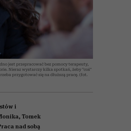
nił
relację z pieniędzmi
ane
zonu
dno jest przepracować bez pomocy terapeuty,
orie. Nieraz wystarczy kilka spotkań, żeby "coś"
rzeba przygotować się na dłuższą pracę. (fot.
stów i
 Monika, Tomek
 Praca nad sobą