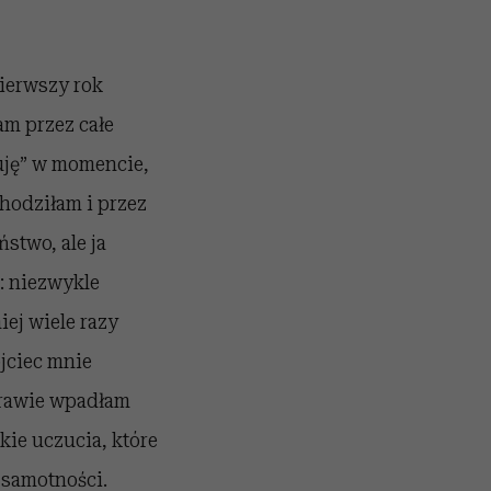
pierwszy rok
am przez całe
kuję” w momencie,
chodziłam i przez
ństwo, ale ja
: niezwykle
iej wiele razy
ojciec mnie
 prawie wpadłam
kie uczucia, które
w samotności.