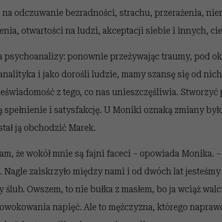
na odczuwanie bezradności, strachu, przerażenia, nien
nia, otwartości na ludzi, akceptacji siebie i innych, ci
ła psychoanalizy: ponownie przeżywając traumy, pod o
alityka i jako dorośli ludzie, mamy szansę się od nich
eświadomość z tego, co nas unieszczęśliwia. Stworzyć 
ą spełnienie i satysfakcję. U Moniki oznaką zmiany było 
stał ją obchodzić Marek.
m, że wokół mnie są fajni faceci – opowiada Monika. 
l. Nagle zaiskrzyło między nami i od dwóch lat jesteśmy 
 ślub. Owszem, to nie bułka z masłem, bo ja wciąż wal
prowokowania napięć. Ale to mężczyzna, którego napra