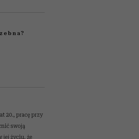
rzebna?
at 20., pracę przy
cnić swoją
jej życiu, że