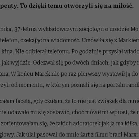
euty. To dzięki temu otworzyli się na miłość.
nika, 37-letnia wykładowczyni socjologii o urodzie Mon
telefon, czekając na wiadomość. Umówiła się z Markiem
 kina. Nie odbierał telefonu. Po godzinie przysłał wiado
ć, jak wyjdzie. Odezwał się po dwóch dniach, jak gdyby 
na. W końcu Marek nie po raz pierwszy wystawił ją do
czyli od momentu, w którym poznali się na portalu ra
ucałam faceta, gdy czułam, że to nie jest związek dla mn
ie udawało mi się zostawić, choć mówił mi wprost, że n
zorientowałam się, że takich adoratorek jak ja ma kilka,
głowy. Jak ulał pasował do mnie żart z filmu braci Marx: