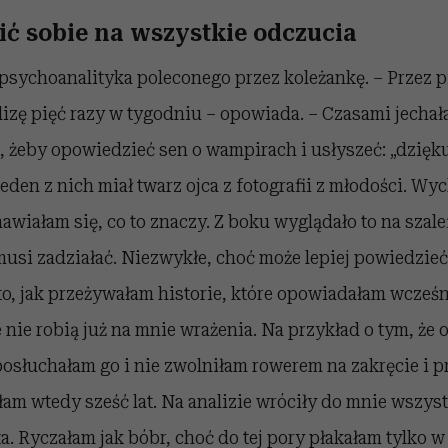
ić sobie na wszystkie odczucia
 psychoanalityka poleconego przez koleżankę. – Przez 
izę pięć razy w tygodniu – opowiada. – Czasami jechał
o, żeby opowiedzieć sen o wampirach i usłyszeć: „dzię
eden z nich miał twarz ojca z fotografii z młodości. Wy
awiałam się, co to znaczy. Z boku wyglądało to na szale
usi zadziałać. Niezwykłe, choć może lepiej powiedzieć
 to, jak przeżywałam historie, które opowiadałam wcześn
e nie robią już na mnie wrażenia. Na przykład o tym, że 
posłuchałam go i nie zwolniłam rowerem na zakręcie i
am wtedy sześć lat. Na analizie wróciły do mnie wszyst
ta. Ryczałam jak bóbr, choć do tej pory płakałam tylko 