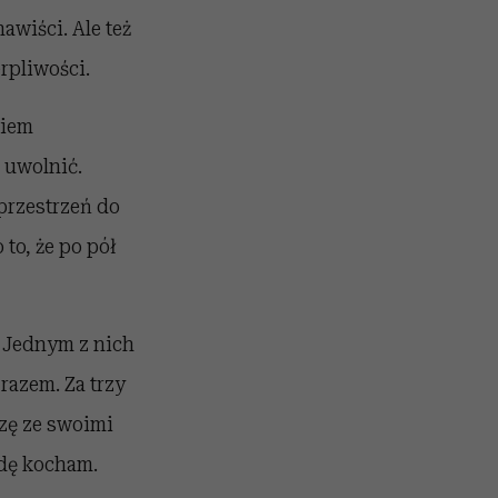
awiści. Ale też
erpliwości.
kiem
 uwolnić.
przestrzeń do
to, że po pół
– Jednym z nich
razem. Za trzy
czę ze swoimi
wdę kocham.