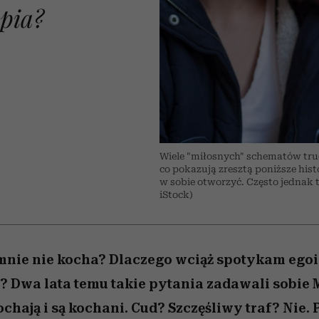
 5,
kwestie, o których wciąż
skutki dla związku i dla
Miller s. 5, odc. 6]
Raport Lyst ujaw
pia?
boimy się mówić
partnerki
najbardziej pożąd
ubrania i marki se
Wiele "miłosnych" schematów tru
co pokazują zresztą poniższe hist
w sobie otworzyć. Często jednak t
iStock)
mnie nie kocha? Dlaczego wciąż spotykam egoi
Dwa lata temu takie pytania zadawali sobie
kochają i są kochani. Cud? Szczęśliwy traf? Nie.