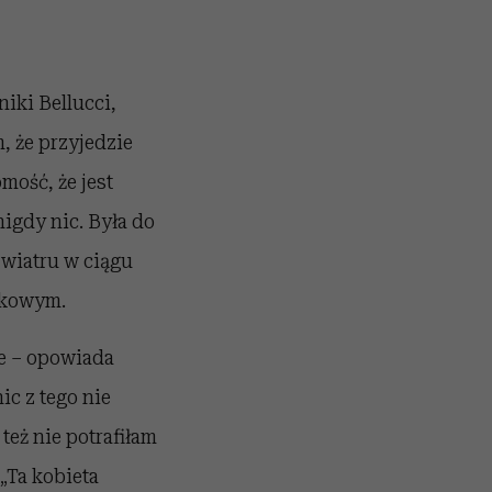
iki Bellucci,
, że przyjedzie
mość, że jest
nigdy nic. Była do
 wiatru w ciągu
ndkowym.
ie – opowiada
ic z tego nie
 też nie potrafiłam
 „Ta kobieta