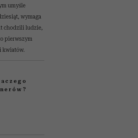
zym umyśle
adziesiąt, wymaga
t chodzili ludzie,
sto pierwszym
i kwiatów.
laczego
tnerów?