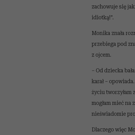
zachowuje się jak 
idiotką!”.
Monika znała rozm
przebiega pod zna
z ojcem.
– Od dziecka bał
karał – opowiada.
życiu tworzyłam z
mogłam mieć na zm
nieświadomie pro
Dlaczego więc Mo