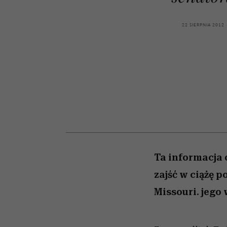
kawę z Kasią Miller”, s.
girls”
odc. 7]
22 SIERPNIA 2012
Ta informacja 
zajść w ciążę 
Missouri. jego 