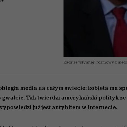
 5,
kwestie, o których wciąż
skutki dla związku i dla
Miller s. 5, odc. 6]
Raport Lyst ujaw
boimy się mówić
partnerki
najbardziej pożąd
ubrania i marki se
kadr ze "słynnej" rozmowy z nie
obiegła media na całym świecie: kobieta ma sp
po gwałcie. Tak twierdzi amerykański polityk ze
wypowiedzi już jest antyhitem w internecie.