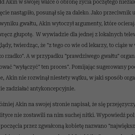
d Akin w swojej walce o obronę życia poczętego niezale
ęcie nastąpiło, posunął się za daleko. Jako przeciwnik u
 wyniku gwałtu, Akin wytoczył argumenty, które ocierają
 wręcz głupotę. W wywiadzie dla jednej z lokalnych tele
lądy, twierdząc, że "z tego co wie od lekarzy, to ciąże 
dzo rzadko". A w przypadku "prawdziwego gwałtu" orga
ować "wyłączyć" ten proces". Pomijając sugerowany pod
e, Akin nie rozwinął niestety wątku, w jaki sposób org
ie zadziałać antykoncepcyjnie.
óźniej Akin na swojej stronie napisał, że się przejęzyczy
lityce nie zostawili na nim suchej nitki. Wypowiedź pol
 poczęcia przez zgwałconą kobietę nazwano "największ