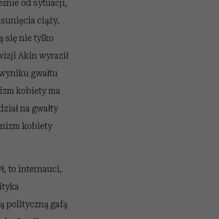
żnie od sytuacji,
sunięcia ciąży,
 się nie tylko
wizji Akin wyraził
w wyniku gwałtu
nizm kobiety ma
ział na gwałty
anizm kobiety
ł, to internauci,
ityka
ą polityczną gafą