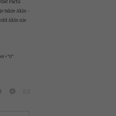
dat Partii
e także Akin -
odd Akin nie
er="0"