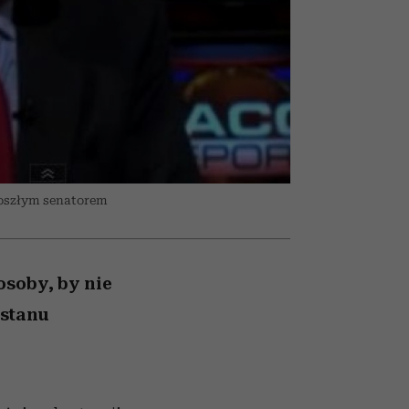
nił
relację z pieniędzmi
ane
zonu
doszłym senatorem
osoby, by nie
 stanu