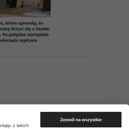
a, które sprawią, że
czną liczyć się z twoim
 To potężne narzędzie
wierania wpływu
ećmi, Stefanem i Tarą. (Fot. Clive
Zezwól na wszystkie
tając z takich