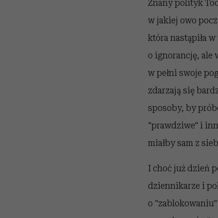
Znany polityk Tod
w jakiej owo pocz
która nastąpiła w
o ignorancję, ale
w pełni swoje pog
zdarzają się bar
sposoby, by prób
"prawdziwe" i inn
miałby sam z sieb
I choć już dzień p
dziennikarze i po
o "zablokowaniu"