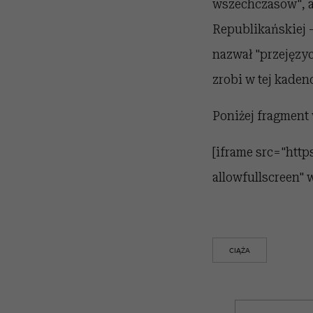
wszechczasów", a 
Republikańskiej -
nazwał "przejęzy
zrobi w tej kaden
Poniżej fragment
[iframe src="ht
allowfullscreen"
CIĄŻA