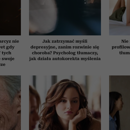
arcyz nie
Jak zatrzymać myśli
Nie
wet gdy
depresyjne, zanim rozwinie się
profilo
W tych
choroba? Psycholog tłumaczy,
tłum
e swoje
jak działa autokorekta myślenia
cze