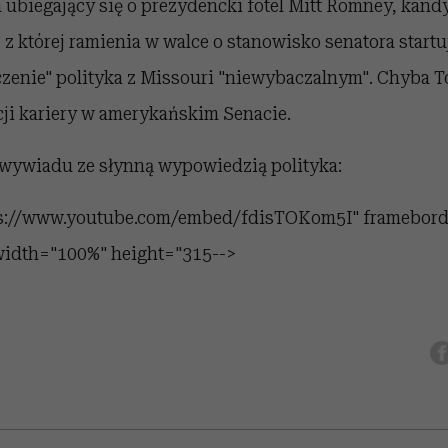
ubiegający się o prezydencki fotel Mitt Romney, kandy
 z której ramienia w walce o stanowisko senatora startuj
czenie" polityka z Missouri "niewybaczalnym". Chyba T
cji kariery w amerykańskim Senacie.
 wywiadu ze słynną wypowiedzią polityka:
tps://www.youtube.com/embed/fdisTOKom5I" framebord
 width="100%" height="315-->