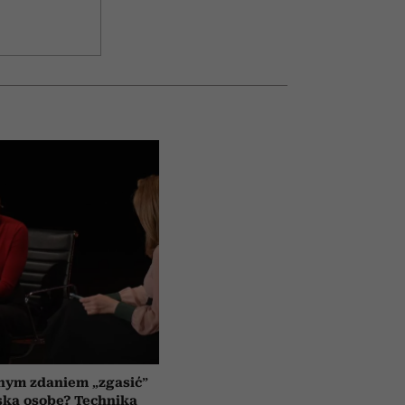
nym zdaniem „zgasić”
ską osobę? Technika