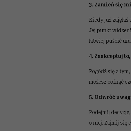
3. Zamień się m
Kiedy już zajęłaś
Jej punkt widzenia
łatwiej puścić ura
4. Zaakceptuj to,
Pogódź się z tym, 
możesz cofnąć cza
5. Odwróć uwag
Podejmij decyzję, 
o niej. Zajmij si