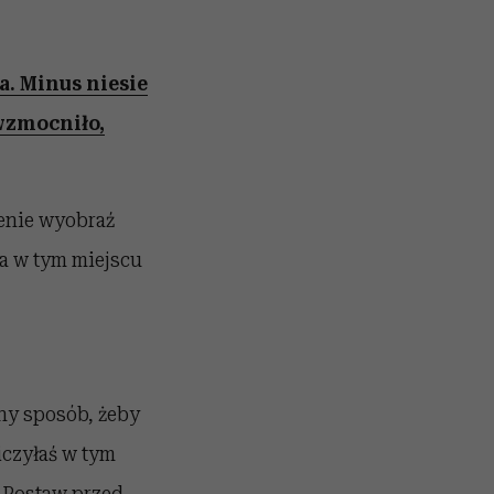
a. Minus niesie
 wzmocniło,
zenie wyobraź
 a w tym miejscu
ny sposób, żeby
iczyłaś w tym
. Postaw przed