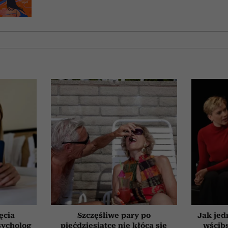
ęcia
Szczęśliwe pary po
Jak jed
sycholog
pięćdziesiątce nie kłócą się
wścib