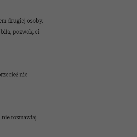
iem drugiej osoby.
obiła, pozwolą ci
przecież nie
e, nie rozmawiaj