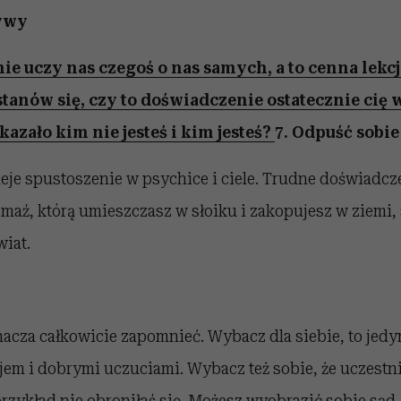
tywy
e uczy nas czegoś o nas samych, a to cenna lekcj
astanów się, czy to doświadczenie ostatecznie cię
azało kim nie jesteś i kim jesteś?
7. Odpuść sobie
ieje spustoszenie w psychice i ciele. Trudne doświadc
 maź, którą umieszczasz w słoiku i zakopujesz w ziemi,
iat.
acza całkowicie zapomnieć. Wybacz dla siebie, to jedy
jem i dobrymi uczuciami. Wybacz też sobie, że uczestn
rzykład nie obroniłaś się. Możesz wyobrazić sobie sąd