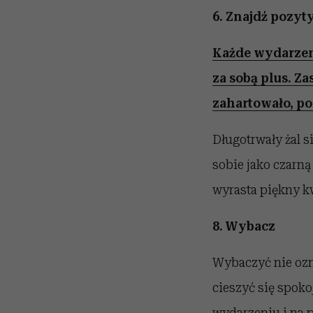
6. Znajdź pozy
Każde wydarzeni
za sobą plus. Z
zahartowało, pok
Długotrwały żal s
sobie jako czarną
wyrasta piękny kw
8. Wybacz
Wybaczyć nie ozn
cieszyć się spoko
wydarzeniu i na p