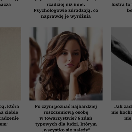
nacza
rzadziej niż inne.
lustra to
Psychologowie zdradzają, co
be
naprawdę je wyróżnia
bą, która
Po czym poznać najbardziej
Jak zac
a ciebie
roszczeniową osobę
nie koch
radzenie
w towarzystwie? 6 zdań
nie
zem”
typowych dla ludzi, którym
„wszystko się należy”