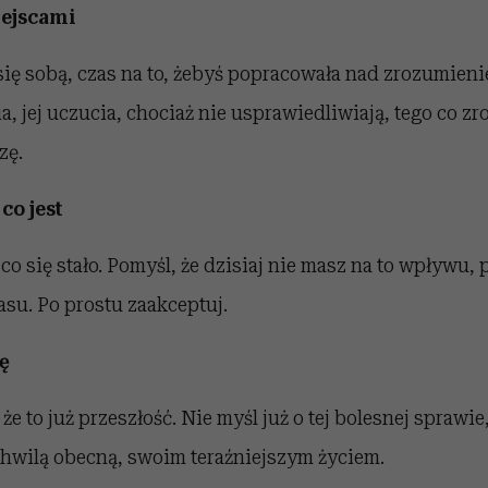
iejscami
 się sobą, czas na to, żebyś popracowała nad zrozumien
, jej uczucia, chociaż nie usprawiedliwiają, tego co zr
zę.
 co jest
co się stało. Pomyśl, że dzisiaj nie masz na to wpływu, 
su. Po prostu zaakceptuj.
ę
że to już przeszłość. Nie myśl już o tej bolesnej sprawi
ę chwilą obecną, swoim teraźniejszym życiem.