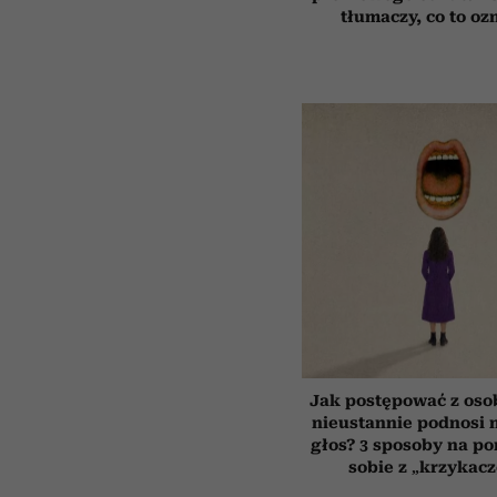
tłumaczy, co to oz
Jak postępować z oso
nieustannie podnosi n
głos? 3 sposoby na po
sobie z „krzykac