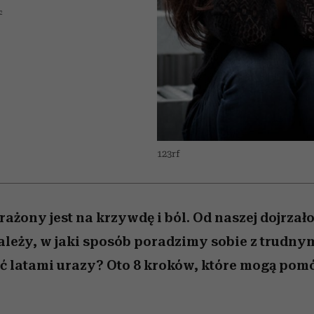
/27
 5,
zupełny brak ogłady
wśród najchętniej
Miller s. 5, odc. 6]
artystkę
girls”
pierwszy zwiast
2
oglądanych na Netflixie
123rf
ażony jest na krzywdę i ból. Od naszej dojrzało
leży, w jaki sposób poradzimy sobie z trudny
ć latami urazy? Oto 8 kroków, które mogą pomóc