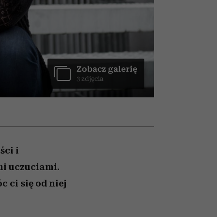
un
Raport Lyst ujawnił
najbardziej pożądane
ubrania i marki sezonu
Zobacz galerię
3 zdjęcia
ści i
mi uczuciami.
 ci się od niej