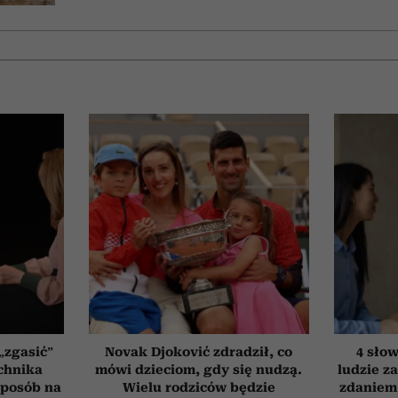
„zgasić”
Novak Djoković zdradził, co
4 słow
chnika
mówi dzieciom, gdy się nudzą.
ludzie za
 sposób na
Wielu rodziców będzie
zdaniem.