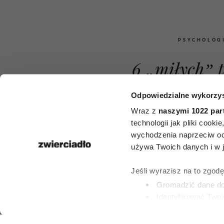
PSYCHOLOG
6 „miłych” t
których u
Odpowiedzialne wykorzys
manipulatorz
Wraz z
naszymi 1022 par
technologii jak pliki cook
zdobyć nad
wychodzenia naprzeciw oc
używa Twoich danych i w ja
kontrolę. Br
Jeśli wyrazisz na to zgod
komplement,
Gromadzić dane dot
Identyfikować Twoj
pułap
(fingerprinting, czyli 
Dowiedz się więcej odnośn