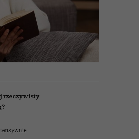
nił
relację z pieniędzmi
ane
zonu
ej rzeczywisty
g?
intensywnie