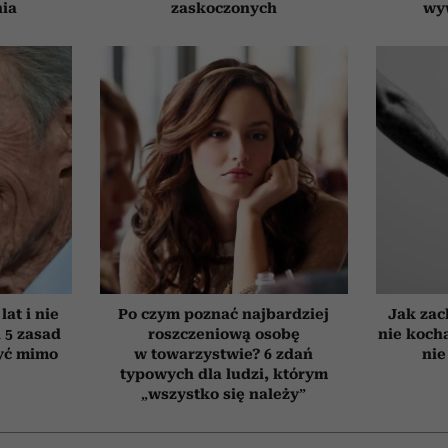
nia
zaskoczonych
wy
at i nie
Po czym poznać najbardziej
Jak zac
h 5 zasad
roszczeniową osobę
nie koch
yć mimo
w towarzystwie? 6 zdań
nie
typowych dla ludzi, którym
„wszystko się należy”