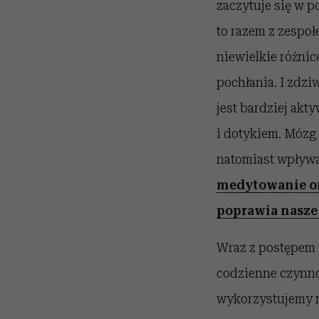
zaczytuje się w p
to razem z zespo
niewielkie różnic
pochłania. I zdzi
jest bardziej akt
i dotykiem. Mózg 
natomiast wpływa 
medytowanie ora
poprawia nasze
Wraz z postępem 
codzienne czynnoś
wykorzystujemy mó