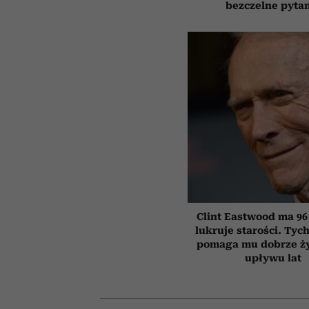
bezczelne pyta
Clint Eastwood ma 96 l
lukruje starości. Tyc
pomaga mu dobrze ż
upływu lat