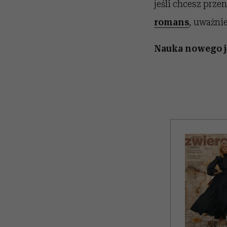
jeśli chcesz prze
romans
, uważnie
Nauka nowego j