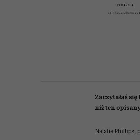
kawę z Kasią Miller”, s.
girls”
REDAKCJA
odc. 7]
15 PAŹDZIERNIKA 20
Zaczytałaś się 
niż ten opisan
Natalie Phillips,