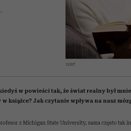
 5,
kwestie, o których wciąż
skutki dla związku i dla
Miller s. 5, odc. 6]
Raport Lyst ujaw
boimy się mówić
partnerki
najbardziej pożąd
12
ubrania i marki se
123rf
kiedyś w powieści tak, że świat realny był mni
y w książce? Jak czytanie wpływa na nasz móz
 profesor z Michigan State University, sama często tak 