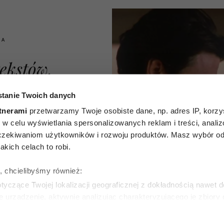
IA
ekstów,
żywają
tanie Twoich danych
y, żeby
tnerami
przetwarzamy Twoje osobiste dane, np. adres IP, korzys
ie, w celu wyświetlania spersonalizowanych reklam i treści, anali
 tobą
zekiwaniom użytkowników i rozwoju produktów. Masz wybór odn
kich celach to robi.
zmią jak
ę, chcielibyśmy również:
 ale są
yczące Twojej lokalizacji geograficznej z dokładnością nawet d
e urządzenie, aktywnie analizując charakteryzującego je zbiory
ką
wirtualny odcisk palca)
ie tego, jak Twoje osobiste dane są przetwarzane oraz ustaw w