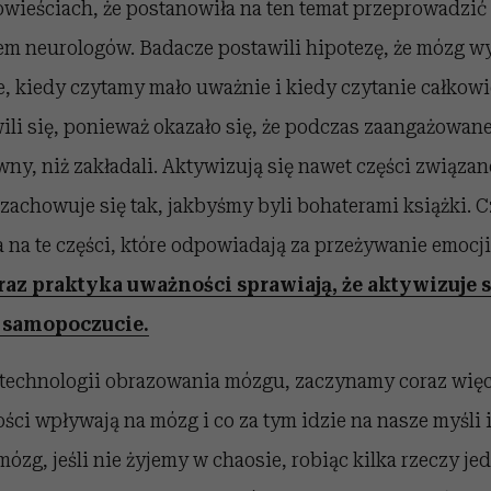
owieściach, że postanowiła na ten temat przeprowadzić 
łem neurologów. Badacze postawili hipotezę, że mózg w
e, kiedy czytamy mało uważnie i kiedy czytanie całkowi
wili się, ponieważ okazało się, że podczas zaangażowa
ywny, niż zakładali. Aktywizują się nawet części związa
zachowuje się tak, jakbyśmy byli bohaterami książki. C
na te części, które odpowiadają za przeżywanie emocji
z praktyka uważności sprawiają, że aktywizuje si
 samopoczucie.
technologii obrazowania mózgu, zaczynamy coraz więce
ci wpływają na mózg i co za tym idzie na nasze myśli i
zg, jeśli nie żyjemy w chaosie, robiąc kilka rzeczy je