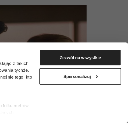
Zezwól na wszystkie
tając z takich
zowania tychże,
Spersonalizuj
ośnie tego, kto
o kilku metrów
 danych
łasne