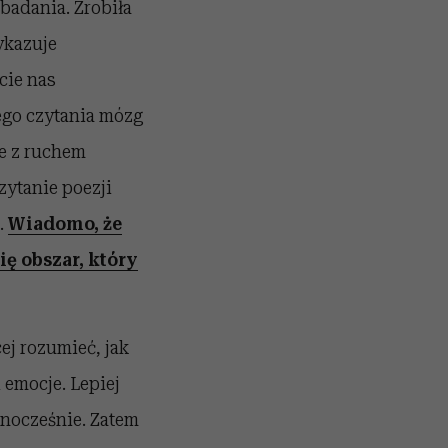
badania. Zrobiła
ykazuje
cie nas
nego czytania mózg
ne z ruchem
zytanie poezji
.
Wiadomo, że
ę obszar, który
j rozumieć, jak
 emocje. Lepiej
dnocześnie. Zatem