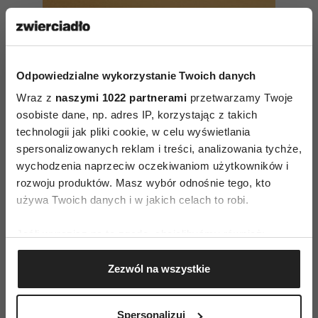
Duchowa misja
Odpowiedzialne wykorzystanie Twoich danych
Wraz z
naszymi 1022 partnerami
przetwarzamy Twoje
osobiste dane, np. adres IP, korzystając z takich
technologii jak pliki cookie, w celu wyświetlania
spersonalizowanych reklam i treści, analizowania tychże,
wychodzenia naprzeciw oczekiwaniom użytkowników i
rozwoju produktów. Masz wybór odnośnie tego, kto
AUTOPROMOCJA
używa Twoich danych i w jakich celach to robi.
Jeśli wyrazisz na to zgodę, chcielibyśmy również:
Gromadzić dane dotyczące Twojej lokalizacji
Zezwól na wszystkie
geograficznej z dokładnością nawet do kilku metrów
Identyfikować Twoje urządzenie, aktywnie
analizując charakteryzującego je zbiory danych
Spersonalizuj