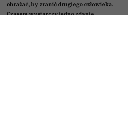
obrażać, by zranić drugiego człowieka.
Czasem wystarczy jedno zdanie
wypowiedziane mimochodem – takie,
które podważa czyjeś uczucia, odbiera
poczucie sprawczości albo sprawia, że
ktoś zaczyna wątpić we własną ocenę
rzeczywistości. Oto 5 pozornie
niewinnych zdań, które wypowiadają
ludzie pozbawieni empatii w
zwyczajnych codziennych rozmowach.
Spis treści: