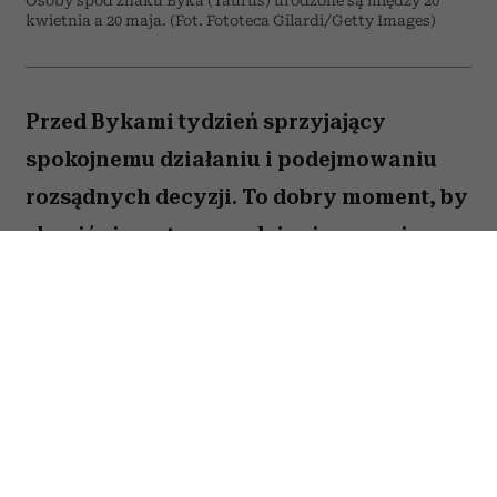
Osoby spod znaku Byka (Taurus) urodzone są między 20
kwietnia a 20 maja. (Fot. Fototeca Gilardi/Getty Images)
Przed Bykami tydzień sprzyjający
spokojnemu działaniu i podejmowaniu
rozsądnych decyzji. To dobry moment, by
skupić się na tym, co daje ci poczucie
stabilności i bezpieczeństwa. Choć wokół
może dziać się wiele, największe korzyści
przyniesie konsekwencja i cierpliwość.
Sprawdź, co gwiazdy przygotowały dla
Byka na okres od 27 lipca do 2 sierpnia
2026 roku.