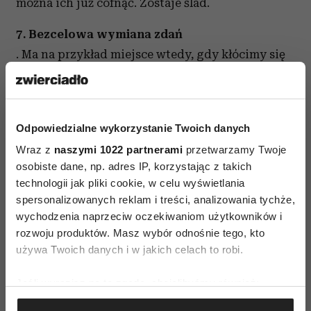
można ich już cofnąć. Zostaje ślad.
7. Bezcelowa wymiana zdań
. Ma na przykład miejsce wtedy, gdy kłócimy się
o to, co ktoś kiedyś powiedział czy zrobił.
Wmawiamy coś partnerowi, a on wypiera się.
Pozbawione celu i sensu jest też obwinianie,
Odpowiedzialne wykorzystanie Twoich danych
wypominanie dawnych błędów, oskarżanie oraz
Wraz z
naszymi 1022 partnerami
przetwarzamy Twoje
podstępne manipulowania. Tego typu
osobiste dane, np. adres IP, korzystając z takich
zachowania niszczą spokój i szkodzą zaufaniu
technologii jak pliki cookie, w celu wyświetlania
w związku.
spersonalizowanych reklam i treści, analizowania tychże,
wychodzenia naprzeciw oczekiwaniom użytkowników i
rozwoju produktów. Masz wybór odnośnie tego, kto
używa Twoich danych i w jakich celach to robi.
Jeśli wyrazisz na to zgodę, chcielibyśmy również:
Gromadzić dane dotyczące Twojej lokalizacji
KOMUNIKACJA W ZWIĄZKU
SZCZĘŚLIWY ZWIĄZEK