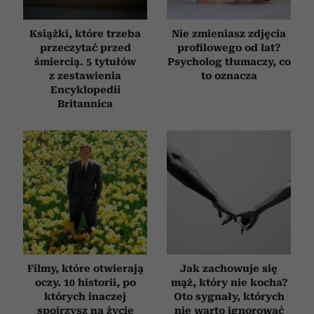
Książki, które trzeba
Nie zmieniasz zdjęcia
przeczytać przed
profilowego od lat?
śmiercią. 5 tytułów
Psycholog tłumaczy, co
z zestawienia
to oznacza
Encyklopedii
Britannica
Filmy, które otwierają
Jak zachowuje się
oczy. 10 historii, po
mąż, który nie kocha?
których inaczej
Oto sygnały, których
spojrzysz na życie
nie warto ignorować