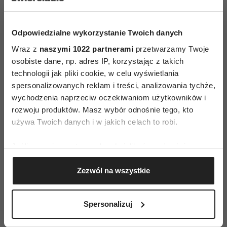
i to pod warunkiem, że ciąża przebiega
prawidłowo
– wyjaśnia ekspertka Fan Factory. –
Odpowiedzialne wykorzystanie Twoich danych
Po porodzie można rozpocząć trening na nowo po
Wraz z
naszymi 1022 partnerami
przetwarzamy Twoje
okresie popołogowym, czyli po 6 tygodniach.
osobiste dane, np. adres IP, korzystając z takich
Najlepiej jednak zapobiegać niż leczyć i zacząć
technologii jak pliki cookie, w celu wyświetlania
ćwiczenia na długo przed planowaniem dziecka.
spersonalizowanych reklam i treści, analizowania tychże,
wychodzenia naprzeciw oczekiwaniom użytkowników i
W ten sposób mięśnie lepiej przygotują się do
rozwoju produktów. Masz wybór odnośnie tego, kto
ciąży i porodu
– dodaje Moderska.
używa Twoich danych i w jakich celach to robi.
Jakie inne korzyści przynoszą?
Jeśli wyrazisz na to zgodę, chcielibyśmy również:
Kwestie zdrowotne to tylko jedna z korzyści
Gromadzić dane dotyczące Twojej lokalizacji
Zezwól na wszystkie
geograficznej z dokładnością nawet do kilku metrów
płynących ze stosowania kulek. Stosując je,
Identyfikować Twoje urządzenie, aktywnie
wzmacnia się i zacieśnia wejście do pochwy, co
analizując charakteryzującego je zbiory danych
Spersonalizuj
poprawia doznania seksualne. Sprawne mięśnie
(fingerprinting, czyli wirtualny odcisk palca)
intensywniej też kurczą się podczas orgazmu!
Dowiedz się więcej odnośnie tego, jak Twoje osobiste