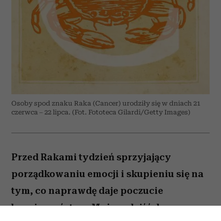
Osoby spod znaku Raka (Cancer) urodziły się w dniach 21
czerwca – 22 lipca. (Fot. Fototeca Gilardi/Getty Images)
Przed Rakami tydzień sprzyjający
porządkowaniu emocji i skupieniu się na
tym, co naprawdę daje poczucie
bezpieczeństwa. Możesz dojść do