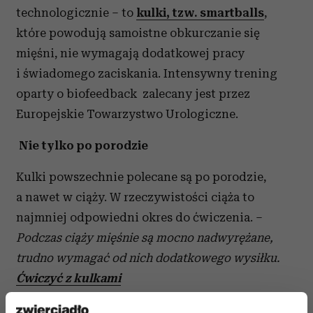
technologicznie – to
kulki, tzw. smartballs
,
które powodują samoistne obkurczanie się
mięśni, nie wymagają dodatkowej pracy
i świadomego zaciskania. Intensywny trening
oparty o biofeedback zalecany jest przez
Europejskie Towarzystwo Urologiczne.
Nie tylko po porodzie
Kulki powszechnie polecane są po porodzie,
a nawet w ciąży. W rzeczywistości ciąża to
najmniej odpowiedni okres do ćwiczenia. –
Podczas ciąży mięśnie są mocno nadwyrężane,
trudno wymagać od nich dodatkowego wysiłku.
Ćwiczyć z kulkami
właściwie można tylko w drugim trymestrze ciąży,