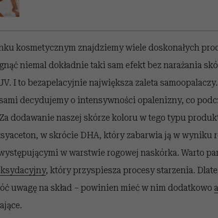
nku kosmetycznym znajdziemy wiele doskonałych prod
nąć niemal dokładnie taki sam efekt bez narażania skó
. I to bezapelacyjnie największa zaleta samoopalaczy.
e sami decydujemy o intensywności opalenizny, co podc
e. Za dodawanie naszej skórze koloru w tego typu prod
yaceton, w skrócie DHA, który zabarwia ją w wyniku r
ystępującymi w warstwie rogowej naskórka. Warto pa
oksydacyjny
, który przyspiesza procesy starzenia. Dlat
óć uwagę na skład – powinien mieć w nim dodatkowo
ające.