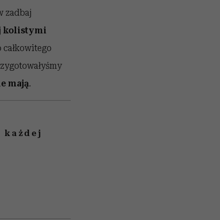
w zadbaj
 kolistymi
o całkowitego
przygotowałyśmy
ie mają
.
 każdej