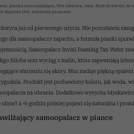
ter, pianka samoopalająca, Vita Liberata, cena: 88,90 zł/200 ml, do
h Sephora (Fot. materiały prasowe)
chwyca już od pierwszego użycia. Nie pozostawia smug
go dla samoopalaczy zapachu, a formuła pianki sprawia
yjemnością. Samoopalacz Invisi Foaming Tan Water zaw
nkgo Biloba oraz wyciąg z malin, które zapewniają inte
iegające starzeniu się skóry. Mus nadaje piękną opaleni
tygodnia. Produkt jest pozbawiony koloru, jak woda, w
moopalacza na ubrania. Dodatkowo wysycha błyskawiczn
 ubrać! 4–6 godzin później pojawi się naturalna i prom
awilżający samoopalacz w piance