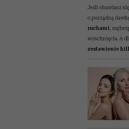
Jeśli obawiasz si
o porządną dawkę 
ruchami
, najbez
wyschnięcia. A dl
zestawienie kil