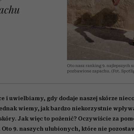
edź
 5,
przekraczają swoje granice
Wiemy, gdzie go kupić
Miller s. 5, odc. 6]
sezon jesień–zima 2
zaskakujący fawo
pachu
w seksie?
O
Oto nasz ranking 9. najlepszych 
pozbawione zapachu. (Fot. Spotl
 i uwielbiamy, gdy dodaje naszej skórze nieco
ednak wiemy, jak bardzo niekorzystnie wpływa
skóry. Jak więc to pożenić? Oczywiście za pom
Oto 9. naszych ulubionych, które nie pozostaw