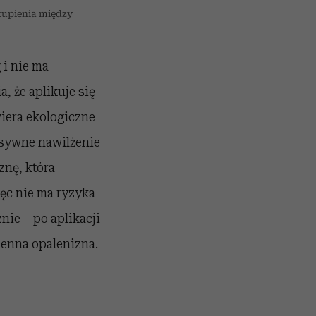
 kupienia między
 i nie ma
, że aplikuje się
iera ekologiczne
nsywne nawilżenie
znę, która
ięc nie ma ryzyka
ie – po aplikacji
ienna opalenizna.