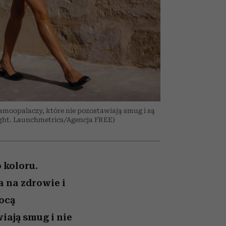
026/27
ryt
to dla nich zarwiesz noc
zupełny brak ogłady
girls”
samoopalaczy, które nie pozostawiają smug i są
ight. Launchmetrics/Agencja FREE)
 koloru.
 na zdrowie i
ocą
iają smug i nie