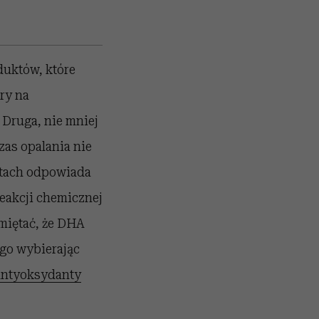
uktów, które
ry na
 Druga, nie mniej
zas opalania nie
uktach odpowiada
eakcji chemicznej
miętać, że DHA
ego wybierając
antyoksydanty