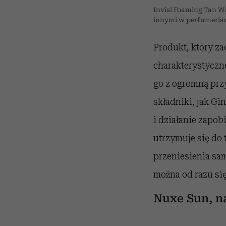
Invisi Foaming Tan Wa
innymi w perfumeriac
Produkt, który za
charakterystyczne
go z ogromną prz
składniki, jak Gi
i działanie zapob
utrzymuje się do 
przeniesienia sa
można od razu się
Nuxe Sun, n