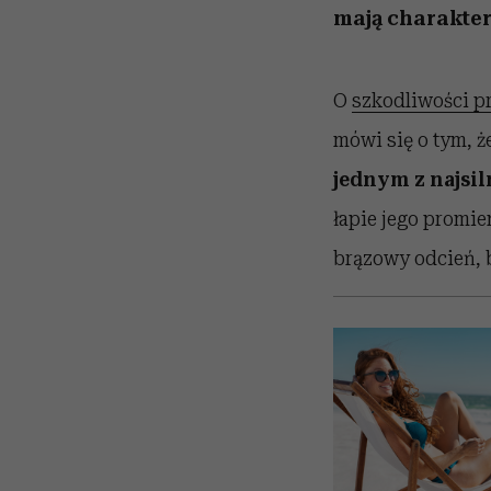
mają charakte
O
szkodliwości 
mówi się o tym, ż
jednym z najsi
łapie jego promie
brązowy odcień, b