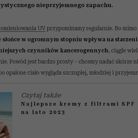
rystycznego nieprzyjemnego zapachu.
promieniowania UV
przypominamy regularnie. Bo mimo t
e
słońce w ogromnym stopniu wpływa na starzenie s
lniejszych czynników kancerogennych
, ciągle wie
nie. Powód jest bardzo prosty – chcemy nadać skórze n
o opalone ciało wygląda szczuplej, młodziej i przyjemni
Czytaj także
Najlepsze kremy z filtrami SPF
na lato 2023