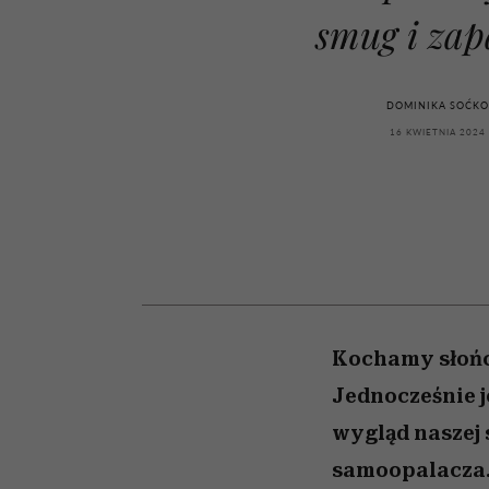
powinien znać odpowi
kawę z Kasią Miller”, s.
weterynarz”
smug i za
odc. 7]
DOMINIKA SOĆK
16 KWIETNIA 2024
Kochamy słońce
Jednocześnie j
wygląd naszej 
samoopalacza. 