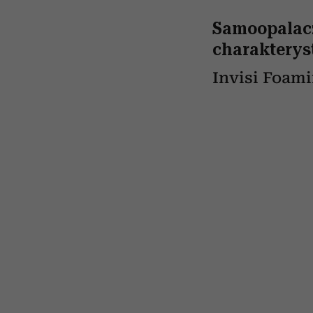
Samoopalacz
charakterys
Invisi Foami