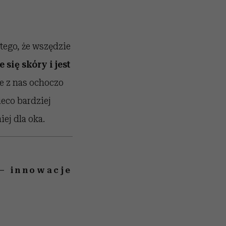
ego, że wszędzie
ię skóry i jest
le z nas ochoczo
ieco bardziej
ej dla oka.
 – innowacje