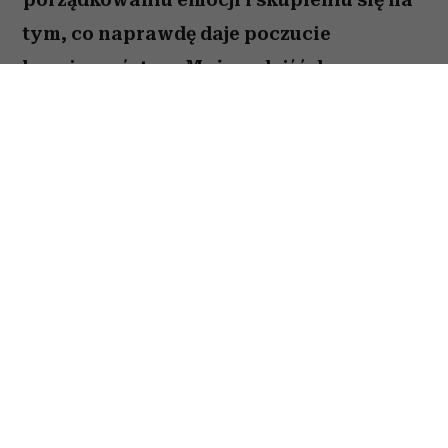
tym, co naprawdę daje poczucie
bezpieczeństwa. Możesz dojść do
ważnych wniosków dotyczących relacji,
pracy lub planów na najbliższe miesiące.
To dobry moment, by zaufać sobie i nie
odkładać decyzji, które od dawna czekają
na realizację. Sprawdź, co gwiazdy
przygotowały dla Raka na okres od 27
lipca do 2 sierpnia 2026 roku.
Spis treści:
Horoskop tygodniowy 27 lipca–2 sierpnia