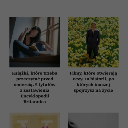
korzystasz z naszej witryny, udostępniamy partnerom
społecznościowym, reklamowym i analitycznym.
Partnerzy mogą połączyć te informacje z innymi danymi
otrzymanymi od Ciebie lub uzyskanymi podczas
korzystania z ich usług.
Książki, które trzeba
Filmy, które otwierają
przeczytać przed
oczy. 10 historii, po
śmiercią. 5 tytułów
których inaczej
z zestawienia
spojrzysz na życie
Encyklopedii
Britannica