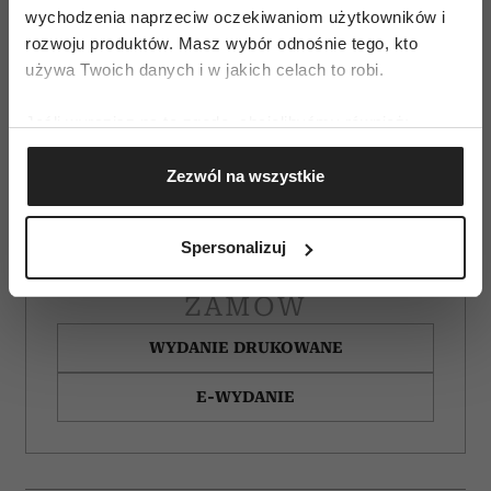
wychodzenia naprzeciw oczekiwaniom użytkowników i
rozwoju produktów. Masz wybór odnośnie tego, kto
używa Twoich danych i w jakich celach to robi.
Jeśli wyrazisz na to zgodę, chcielibyśmy również:
Gromadzić dane dotyczące Twojej lokalizacji
Zezwól na wszystkie
geograficznej z dokładnością nawet do kilku metrów
Identyfikować Twoje urządzenie, aktywnie
analizując charakteryzującego je zbiory danych
Spersonalizuj
(fingerprinting, czyli wirtualny odcisk palca)
Dowiedz się więcej odnośnie tego, jak Twoje osobiste
ZAMÓW
dane są przetwarzane oraz ustaw własne preferencje w
sekcji szczegółów
. W Deklaracji plików cookie możesz
WYDANIE DRUKOWANE
zmienić lub wycofać swoją zgodę w dowolnej chwili.
E-WYDANIE
Wykorzystujemy pliki cookie do spersonalizowania treści
i reklam, aby oferować funkcje społecznościowe i
analizować ruch w naszej witrynie. Informacje o tym, jak