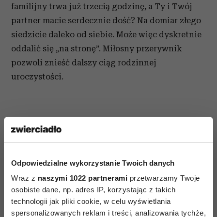
familijny trwa już trzecią godzinę, a Ty i Twój
partner macie serdecznie dość? Na domiar złego
siedzicie daleko od siebie. Może więc dyskretnie
oddalić się „na stronę”. Miłosny przerywnik
pozwoli znieść dalszy ciąg rodzinnej
uroczystości.
AUTOPROMOCJA
Odpowiedzialne wykorzystanie Twoich danych
Wraz z
naszymi 1022 partnerami
przetwarzamy Twoje
osobiste dane, np. adres IP, korzystając z takich
technologii jak pliki cookie, w celu wyświetlania
spersonalizowanych reklam i treści, analizowania tychże,