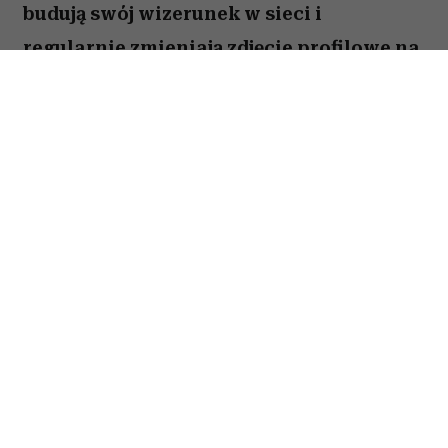
budują swój wizerunek w sieci i
regularnie zmieniają zdjęcie profilowe na
portalach społecznościowych. Ale nie
brakuje takich, którzy w internecie od lat
używają tej samej fotki – nawet gdy
zdążyli skończyć studia, założyć rodzinę i
osiwieć. Psycholożka Ruth Guest
tłumaczy, co to może o nas mówić.
Należysz do tych, którzy ostatni raz zmienili
zdjęcie profilowe na Facebooku 10 lat temu?
Wbrew pozorom osób, które zupełnie nie czują
potrzeby aktualizowania swojego wizerunku,
jest sporo. Jedna z nich zadała o to pytanie
Ruth