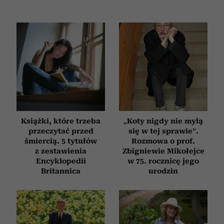
korzystasz z naszej witryny, udostępniamy partnerom
społecznościowym, reklamowym i analitycznym.
Partnerzy mogą połączyć te informacje z innymi danymi
otrzymanymi od Ciebie lub uzyskanymi podczas
korzystania z ich usług.
Książki, które trzeba
„Koty nigdy nie mylą
przeczytać przed
się w tej sprawie”.
śmiercią. 5 tytułów
Rozmowa o prof.
z zestawienia
Zbigniewie Mikołejce
Encyklopedii
w 75. rocznicę jego
Britannica
urodzin