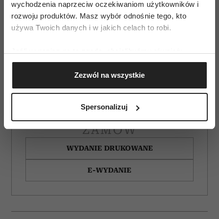
wychodzenia naprzeciw oczekiwaniom użytkowników i
rozwoju produktów. Masz wybór odnośnie tego, kto
używa Twoich danych i w jakich celach to robi.
Jeśli wyrazisz na to zgodę, chcielibyśmy również:
Gromadzić dane dotyczące Twojej lokalizacji
Zezwól na wszystkie
geograficznej z dokładnością nawet do kilku metrów
Identyfikować Twoje urządzenie, aktywnie
analizując charakteryzującego je zbiory danych
Spersonalizuj
(fingerprinting, czyli wirtualny odcisk palca)
Dowiedz się więcej odnośnie tego, jak Twoje osobiste
ZAMÓW
dane są przetwarzane oraz ustaw własne preferencje w
WYDANIE DRUKOWANE
sekcji szczegółów
. W Deklaracji plików cookie możesz
zmienić lub wycofać swoją zgodę w dowolnej chwili.
E-WYDANIE
Wykorzystujemy pliki cookie do spersonalizowania treści
i reklam, aby oferować funkcje społecznościowe i
analizować ruch w naszej witrynie. Informacje o tym, jak