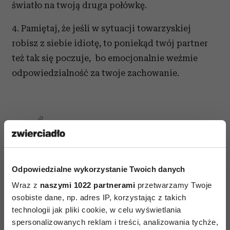
światło na twoją druga połówkę.
4. Pamiętaj, że jeśli w sytuacji towarzyskiej
robisz z siebie idiotę, to poniekąd twój partner
też tak się poczuje, bo emocjonalnie weźmie
odpowiedzialność za twoje zachowanie.
AUTOPROMOCJA
Odpowiedzialne wykorzystanie Twoich danych
Wraz z
naszymi 1022 partnerami
przetwarzamy Twoje
osobiste dane, np. adres IP, korzystając z takich
technologii jak pliki cookie, w celu wyświetlania
spersonalizowanych reklam i treści, analizowania tychże,