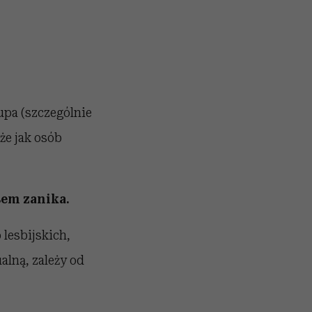
rupa (szczególnie
uże jak osób
asem zanika.
lesbijskich,
alną, zależy od