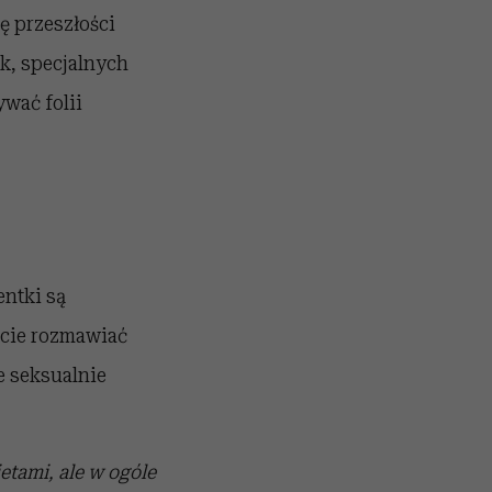
ię przeszłości
k, specjalnych
wać folii
.
entki są
rcie rozmawiać
e seksualnie
tami, ale w ogóle