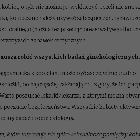
obiet, o tyle nie można jej wykluczyć. Jeżeli nie zna s
rki, koniecznie należy używać zabezpieczeń: rękawicze
su oralnego (można też przeciąć prezerwatywę albo uży
zerwatyw do zabawek erotycznych.
e muszą robić wszystkich badań ginekologicznych
jącym seks z kobietami może być szczególnie trudno
olożki, bo najczęściej zakładają oni z góry, że ich pacj
 Warto poszukać lekarki/lekarza, z którymi można otwa
e poczucie bezpieczeństwa. Wszystkie kobiety aktywn
e się badać i robić cytologię.
 które interesuje nie tylko seksualność pomiędzy kobie