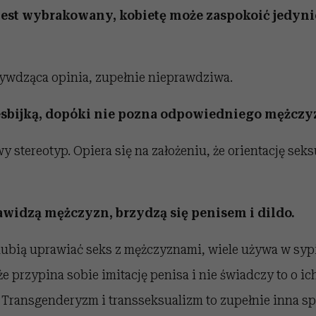
k jest wybrakowany, kobietę może zaspokoić jedyni
ywdząca opinia, zupełnie nieprawdziwa.
 lesbijką, dopóki nie pozna odpowiedniego mężczy
y stereotyp. Opiera się na założeniu, że orientację se
nawidzą mężczyzn, brzydzą się penisem i dildo.
 lubią uprawiać seks z mężczyznami, wiele używa w sypi
że przypina sobie imitację penisa i nie świadczy to o ic
 Transgenderyzm i transseksualizm to zupełnie inna sp