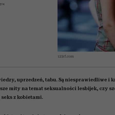
nice
edź
 5,
Wiemy, gdzie go kupić
zaskakujący faworyt
Miller s. 5, odc. 6]
sezon jesień–zima 2
ZYK
123rf.com
ewiedzy, uprzedzeń, tabu. Są niesprawiedliwe i 
ze mity na temat seksualności lesbijek, czy sze
seks z kobietami.