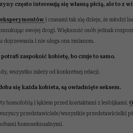
yny często interesują się własną płcią, ale to z w
s eksperymentów
i czasami tak się dzieje, że młodzi l
poszukując swojej drogi. Większość osób jednak rozpoz
u dojrzewania i nie ulega ona zmianom.
 potrafi zaspokoić kobietę, bo czuje to samo.
dy, wszystko zależy od konkretnej relacji.
doba się każda kobieta, są owładnięte seksem.
y homofobią i lękiem przed kontaktami z lesbijkami.
O
wszyscy przedstawiciele/wszystkie przedstawicielki pł
osobami homoseksualnymi.