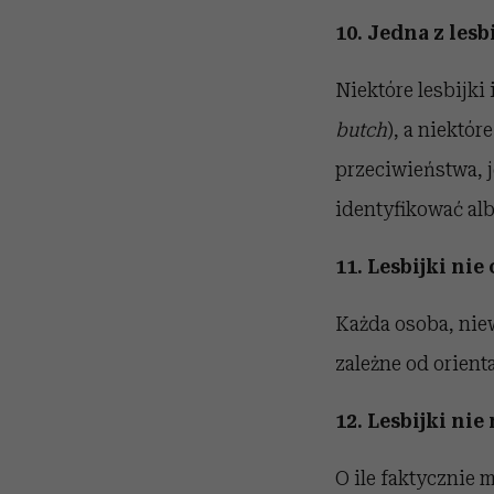
10. Jedna z lesb
Niektóre lesbijki
butch
), a niektór
przeciwieństwa, j
identyfikować al
11. Lesbijki ni
Każda osoba, niew
zależne od orienta
12. Lesbijki ni
O ile faktycznie 