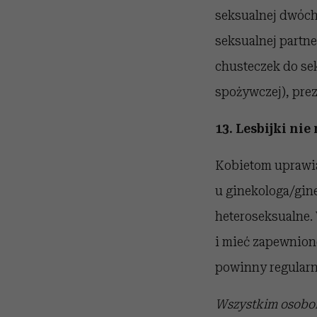
seksualnej dwóch k
seksualnej partne
chusteczek do sek
spożywczej), pre
13. Lesbijki ni
Kobietom uprawia
u ginekologa/ginek
heteroseksualne.
i mieć zapewnion
powinny regularni
Wszystkim osobom,