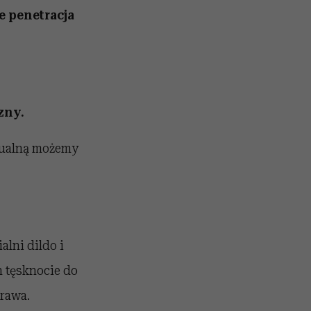
e penetracja
zny.
ksualną możemy
alni dildo i
h tęsknocie do
rawa.