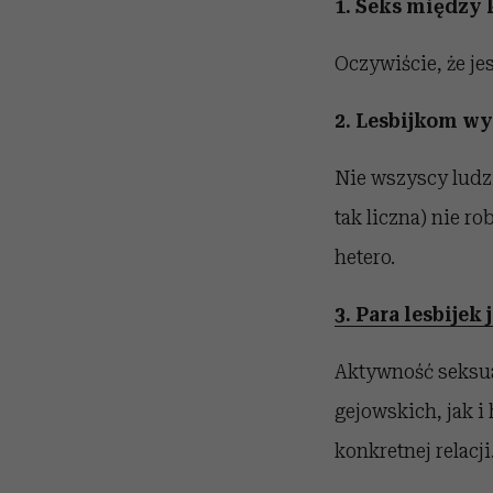
1. Seks między 
Oczywiście, że je
2. Lesbijkom wy
Nie wszyscy ludzi
tak liczna) nie ro
hetero.
3. Para lesbijek 
Aktywność seksua
gejowskich, jak i
konkretnej relacji