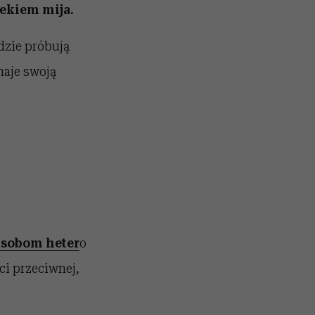
iekiem mija.
udzie próbują
naje swoją
sobom heter
o
ci przeciwnej,