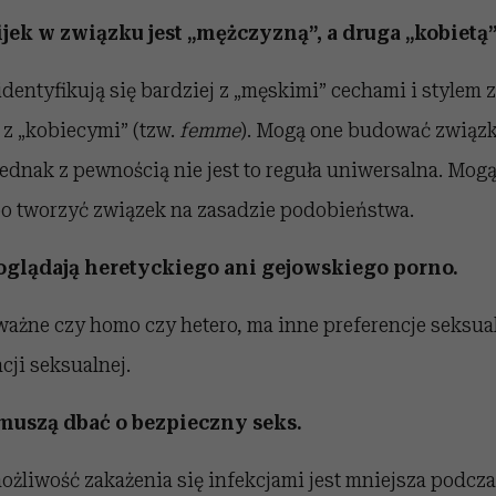
ijek w związku jest „mężczyzną”, a druga „kobietą”
 identyfikują się bardziej z „męskimi” cechami i stylem 
e z „kobiecymi” (tzw.
femme
). Mogą one budować związk
ednak z pewnością nie jest to reguła uniwersalna. Mogą
bo tworzyć związek na zasadzie podobieństwa.
e oglądają heretyckiego ani gejowskiego porno.
ażne czy homo czy hetero, ma inne preferencje seksual
cji seksualnej.
e muszą dbać o bezpieczny seks.
możliwość zakażenia się infekcjami jest mniejsza podcz