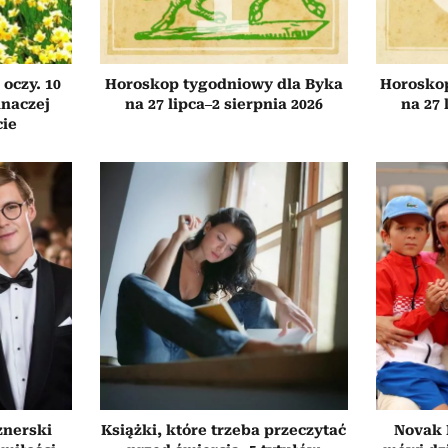
 oczy. 10
Horoskop tygodniowy dla Byka
Horosko
inaczej
na 27 lipca–2 sierpnia 2026
na 27 
cie
znerski
Książki, które trzeba przeczytać
Novak 