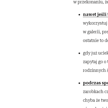
w przekonaniu, ż
nawet jeśli
wykorzystuj 
w galerii, pr
ostatnie to 
gdy już uciek
zapytaj go o 
rodzinnych ś
podczas sp
zarobkach cz
chyba że two