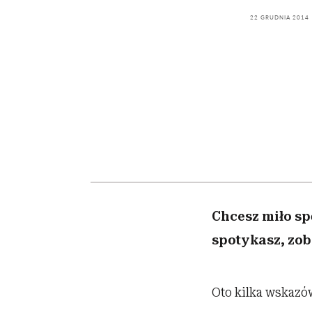
powinien znać odpowi
kawę z Kasią Miller”, s.
weterynarz”
odc. 7]
22 GRUDNIA 2014
Chcesz miło sp
spotykasz, zob
Oto kilka wskazów