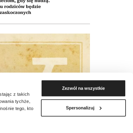
eciom, gdy się nudzą.
u rodziców będzie
zaskoczonych
Zezwól na wszystkie
tając z takich
zowania tychże,
Spersonalizuj
ośnie tego, kto