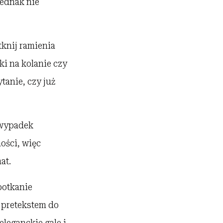
jednak nie
tknij ramienia
ki na kolanie czy
tanie, czy już
 wypadek
ości, więc
at.
potkanie
 pretekstem do
eleganckie gale i