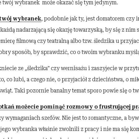
e twój wybranek może okazać się tym jedynym.
 twój wybranek
, podobnie jak ty, jest domatorem czy 
każdą nadarzającą się okazję towarzyską, by się z nim 
emierę filmową czy teatralną albo tzw. śledzika u przyjac
dobry sposób, by sprawdzić, co o twoim wybranku myślą 
niecie ze „śledzika" czy wernisażu i zaszyjecie w przytu
to, co lubi, a czego nie, o przyjaciół z dzieciństwa, o m
wiąt. Taki pozornie banalny temat sporo powie się o tw
otkań możecie pominąć rozmowy o frustrującej pr
y wymaganiach szefów. Nie jest to romantyczne, a byw
jego wybranka właśnie zwolnili z pracy i nie ma się ko