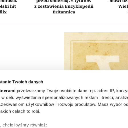
 miłości.
przed śmiercią. 5 tytułów
mówi dzi
ski hit
z zestawienia Encyklopedii
Wiel
flix
Britannica
tanie Twoich danych
P
tnerami
przetwarzamy Twoje osobiste dane, np. adres IP, korzys
godniowy
ie, w celu wyświetlania spersonalizowanych reklam i treści, anali
zekiwaniom użytkowników i rozwoju produktów. Masz wybór odn
 na 27
kich celach to robi.
nia 2026
ę, chcielibyśmy również: