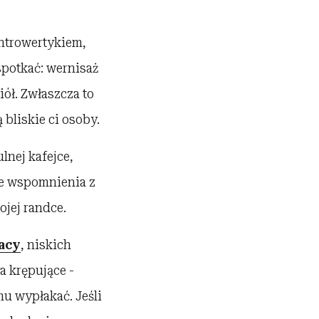
introwertykiem,
spotkać: wernisaż
iół. Zwłaszcza to
bliskie ci osoby.
lnej kafejce,
iłe wspomnienia z
ojej randce.
acy
, niskich
a krępujące -
mu wypłakać. Jeśli