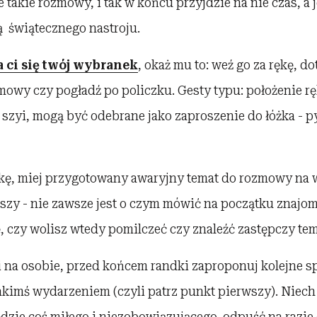
e takie rozmowy, i tak w końcu przyjdzie na nie czas, a 
 świątecznego nastroju.
a ci się twój wybranek
, okaż mu to: weź go za rękę, do
owy czy pogładź po policzku. Gesty typu: położenie rę
 szyi, mogą być odebrane jako zaproszenie do łóżka - py
dkę, miej przygotowany awaryjny temat do rozmowy na
iszy - nie zawsze jest o czym mówić na początku znajom
, czy wolisz wtedy pomilczeć czy znaleźć zastępczy tem
 ci na osobie, przed końcem randki zaproponuj kolejne s
akimś wydarzeniem (czyli patrz punkt pierwszy). Niech
dzie coś miłego i niezobowiązującego, odpuść na razie 