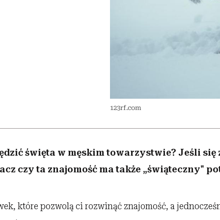
edź
 5,
przekraczają swoje granice
Wiemy, gdzie go kupić
Miller s. 5, odc. 6]
sezon jesień–zima 2
zaskakujący fawo
w seksie?
123rf.com
ędzić święta w męskim towarzystwie? Jeśli się 
acz czy ta znajomość ma także „świąteczny" pot
ek, które pozwolą ci rozwinąć znajomość, a jednocześn