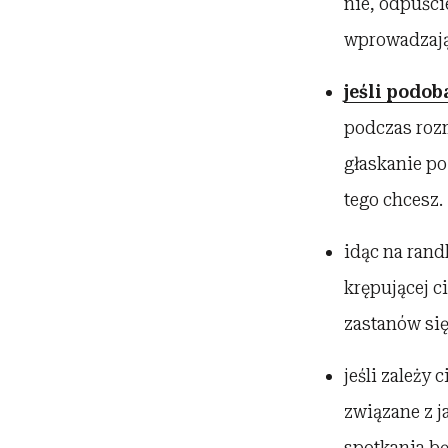
nie, odpuści
wprowadzają
jeśli podob
podczas rozm
głaskanie po
tego chcesz.
idąc na ran
krępującej c
zastanów się
jeśli zależy
związane z j
spotkania bę