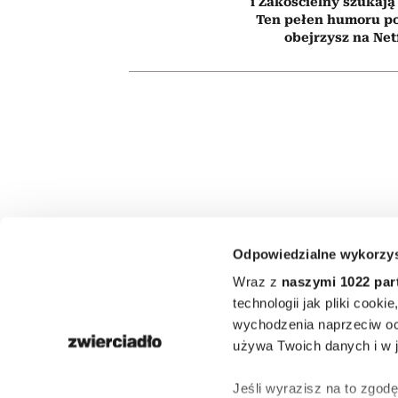
i Zakościelny szukają
Ten pełen humoru pol
obejrzysz na Net
Odpowiedzialne wykorzys
HOROSKO
Wraz z
naszymi 1022 par
Horoskop ty
technologii jak pliki cook
wychodzenia naprzeciw oc
dla Panny
używa Twoich danych i w ja
lipca–2 sierp
Jeśli wyrazisz na to zgod