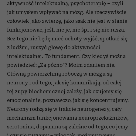
aktywność intelektualną, psychoterapię – czyli
Partnerzy mogą połączyć te informacje z innymi danymi
jak umysłem wpływać na mózg. Ale rzeczywiście
otrzymanymi od Ciebie lub uzyskanymi podczas
człowiek jako zwierzę, jako ssak nie jest w stanie
korzystania z ich usług.
funkcjonować, jeśli nie je, nie śpi i się nie rusza.
Bez tego nie będę mieć ochoty wyjść, spotkać się
z ludźmi, ruszyć głowę do aktywności
intelektualnej. To fundament. Czy kiedyś można
powiedzieć: „Za późno”? Moim zdaniem nie.
Główną powierzchnią roboczą w mózgu są
neurony i od tego, jak się komunikują, od całej
tej zupy biochemicznej zależy, jak czujemy się
emocjonalnie, poznawczo, jak się koncentrujemy.
Neurony rodzą się w trakcie neurogenezy, cały
mechanizm funkcjonowania neuroprzekaźników,
serotonina, dopamina są zależne od tego, co jemy
i czy się ruszamy – więc tak, możemy pewne