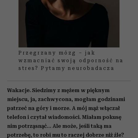
Przegrzany mózg – jak
wzmacniać swoją odporność na
stres? Pytamy neurobadacza
Wakacje. Siedzimy z mężem w pięknym
miejscu, ja, zachwycona, mogłam godzinami
patrzeć na góry i morze. A mój mąż włączał
telefon i czytał wiadomości. Miałam pokusę
nim potrząsnąć… Ale może, jeśli taką ma
potrzebę, to robi mu to raczej dobrze niż źle?