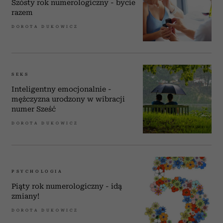
Szósty rok numerologiczny - bycie
razem
DOROTA DUKOWICZ
SEKS
Inteligentny emocjonalnie -
mężczyzna urodzony w wibracji
numer Sześć
DOROTA DUKOWICZ
PSYCHOLOGIA
Piąty rok numerologiczny - idą
zmiany!
DOROTA DUKOWICZ