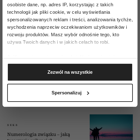
osobiste dane, np. adres IP, korzystając z takich
Numerologia – cyfra
technologii jak pliki cookie, w celu wyświetlania
numerologiczna wskaże ci
drogę
spersonalizowanych reklam i treści, analizowania tychże,
wychodzenia naprzeciw oczekiwaniom użytkowników i
JOLANTA MARIA BERENT
rozwoju produktów. Masz wybór odnośnie tego, kto
używa Twoich danych i w jakich celach to robi.
Jeśli wyrazisz na to zgodę, chcielibyśmy również:
Gromadzić dane dotyczące Twojej lokalizacji
STYL ŻYCIA
Zezwól na wszystkie
geograficznej z dokładnością nawet do kilku metrów
Czy naprawdę wierzymy w
Identyfikować Twoje urządzenie, aktywnie
horoskopy?
analizując charakteryzującego je zbiory danych
TAMARA BENIOWSKA
Spersonalizuj
(fingerprinting, czyli wirtualny odcisk palca)
Dowiedz się więcej odnośnie tego, jak Twoje osobiste
dane są przetwarzane oraz ustaw własne preferencje w
sekcji szczegółów
. W Deklaracji plików cookie możesz
SEKS
zmienić lub wycofać swoją zgodę w dowolnej chwili.
Numerologia związku – jaką