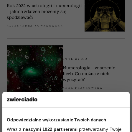
Rok 2022 w astrologii i numerologii
– jakich zdarzeń możemy się
spodziewać?
ALEKSANDRA NOWAKOWSKA
STYL ŻYCIA
Numerologia – znaczenie
liczb. Co można z nich
wyczytać?
ANNA FRANKOWSKA
Odpowiedzialne wykorzystanie Twoich danych
Wraz z
naszymi 1022 partnerami
przetwarzamy Twoje
STYL ŻYCIA