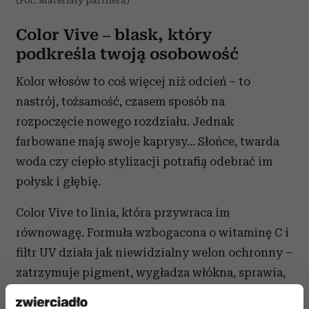
(Fot. Materiały partnera)
Color Vive – blask, który
podkreśla twoją osobowość
Kolor włosów to coś więcej niż odcień – to
nastrój, tożsamość, czasem sposób na
rozpoczęcie nowego rozdziału. Jednak
farbowane mają swoje kaprysy... Słońce, twarda
woda czy ciepło stylizacji potrafią odebrać im
połysk i głębię.
Color Vive to linia, która przywraca im
równowagę. Formuła wzbogacona o witaminę C i
filtr UV działa jak niewidzialny welon ochronny –
zatrzymuje pigment, wygładza włókna, sprawia,
2
że kolor pozostaje świeży nawet do 40 myć
.