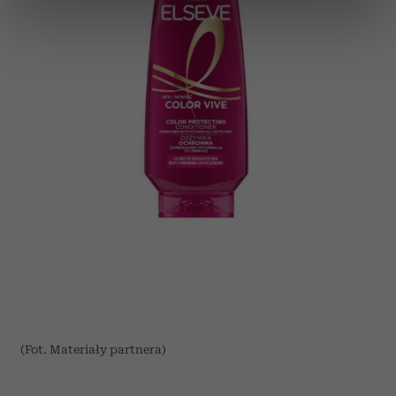
dane są przetwarzane oraz ustaw własne preferencje w
sekcji szczegółów
. W Deklaracji plików cookie możesz
zmienić lub wycofać swoją zgodę w dowolnej chwili.
Wykorzystujemy pliki cookie do spersonalizowania treści
i reklam, aby oferować funkcje społecznościowe i
analizować ruch w naszej witrynie. Informacje o tym, jak
korzystasz z naszej witryny, udostępniamy partnerom
społecznościowym, reklamowym i analitycznym.
Partnerzy mogą połączyć te informacje z innymi danymi
otrzymanymi od Ciebie lub uzyskanymi podczas
korzystania z ich usług.
(Fot. Materiały partnera)