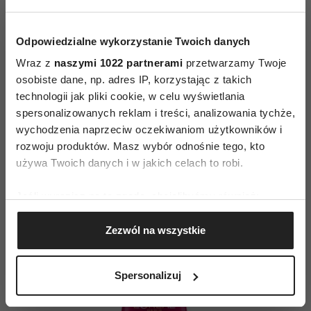
Po każdym użyciu pasma odbijają światło jak
tafla szkła – pełne życia, gładkie, z połyskiem,
Odpowiedzialne wykorzystanie Twoich danych
3
który nie gaśnie. Włosy stają się 10 razy
bardziej
Wraz z
naszymi 1022 partnerami
przetwarzamy Twoje
odżywione i emanują energią. Color Vive to
osobiste dane, np. adres IP, korzystając z takich
wybór kobiet, które wiedzą, że kolor może być
technologii jak pliki cookie, w celu wyświetlania
spersonalizowanych reklam i treści, analizowania tychże,
ich znakiem rozpoznawczym – i chcą, by
wychodzenia naprzeciw oczekiwaniom użytkowników i
pozostał taki jak pierwszego dnia po farbowaniu.
rozwoju produktów. Masz wybór odnośnie tego, kto
używa Twoich danych i w jakich celach to robi.
Jeśli wyrazisz na to zgodę, chcielibyśmy również:
Gromadzić dane dotyczące Twojej lokalizacji
Zezwól na wszystkie
geograficznej z dokładnością nawet do kilku metrów
Identyfikować Twoje urządzenie, aktywnie
analizując charakteryzującego je zbiory danych
Spersonalizuj
(fingerprinting, czyli wirtualny odcisk palca)
Dowiedz się więcej odnośnie tego, jak Twoje osobiste