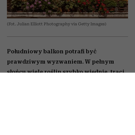
(Fot. Julian Elliott Photography via Getty Images)
Południowy balkon potrafi być
prawdziwym wyzwaniem. W pełnym
słońcu wiele roślin szybko więdnie, traci
kwiaty lub po prostu nie radzi sobie z
wysokimi temperaturami. Na szczęście są
gatunki, które uwielbiają takie warunki.
Oto pięć kwiatów, które nie boją się
upałów i będą zachwycać przez całe lato.