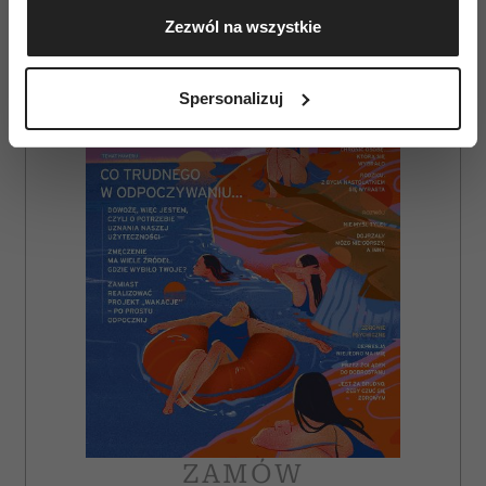
Gromadzić dane dotyczące Twojej lokalizacji
Zezwól na wszystkie
geograficznej z dokładnością nawet do kilku metrów
AUTOPROMOCJA
Identyfikować Twoje urządzenie, aktywnie
analizując charakteryzującego je zbiory danych
Spersonalizuj
(fingerprinting, czyli wirtualny odcisk palca)
Dowiedz się więcej odnośnie tego, jak Twoje osobiste
dane są przetwarzane oraz ustaw własne preferencje w
sekcji szczegółów
. W Deklaracji plików cookie możesz
zmienić lub wycofać swoją zgodę w dowolnej chwili.
Wykorzystujemy pliki cookie do spersonalizowania treści
i reklam, aby oferować funkcje społecznościowe i
analizować ruch w naszej witrynie. Informacje o tym, jak
korzystasz z naszej witryny, udostępniamy partnerom
społecznościowym, reklamowym i analitycznym.
Partnerzy mogą połączyć te informacje z innymi danymi
otrzymanymi od Ciebie lub uzyskanymi podczas
korzystania z ich usług.
ZAMÓW