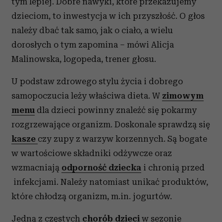
tym lepiej. Dobre nawyki, które przekazujemy
dzieciom, to inwestycja w ich przyszłość. O głos
należy dbać tak samo, jak o ciało, a wielu
dorosłych o tym zapomina – mówi Alicja
Malinowska, logopeda, trener głosu.
U podstaw zdrowego stylu życia i dobrego
samopoczucia leży właściwa dieta. W
zimowym
menu
dla dzieci powinny znaleźć się pokarmy
rozgrzewające organizm. Doskonale sprawdzą się
kasze
czy zupy z warzyw korzennych. Są bogate
w wartościowe składniki odżywcze oraz
wzmacniają
odporność dziecka
i chronią przed
infekcjami. Należy natomiast unikać produktów,
które chłodzą organizm, m.in. jogurtów.
Jedną z częstych
chorób dzieci
w sezonie