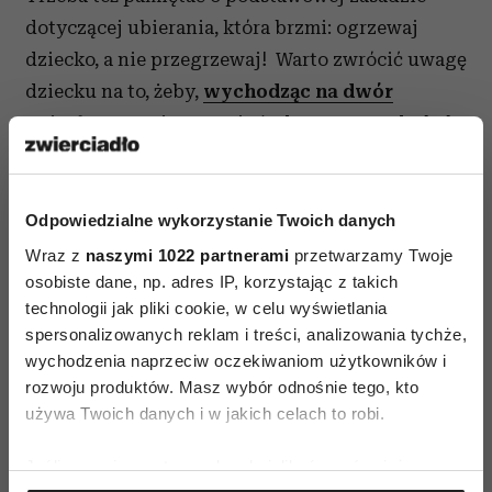
dotyczącej ubierania, która brzmi: ogrzewaj
dziecko, a nie przegrzewaj! Warto zwrócić uwagę
dziecku na to, żeby,
wychodząc na dwór
z ciepłego pomieszczenia (z domu, z przedszkola,
ze szkoły ), nie rozmawiało. Różnica temperatur
działa niekorzystnie na aparat głosotwórczy –
rozgrzane struny głosowe w zetknięciu
Odpowiedzialne wykorzystanie Twoich danych
z zimnym powietrzem są szczególnie narażone
Wraz z
naszymi 1022 partnerami
przetwarzamy Twoje
na infekcje, co może przekształcić się w zapalenie
osobiste dane, np. adres IP, korzystając z takich
technologii jak pliki cookie, w celu wyświetlania
gardła. Najlepiej jest oddychać przez nos i nie
spersonalizowanych reklam i treści, analizowania tychże,
wpuszczać do gardła zimnego powietrza.
wychodzenia naprzeciw oczekiwaniom użytkowników i
rozwoju produktów. Masz wybór odnośnie tego, kto
używa Twoich danych i w jakich celach to robi.
Jeśli wyrazisz na to zgodę, chcielibyśmy również: