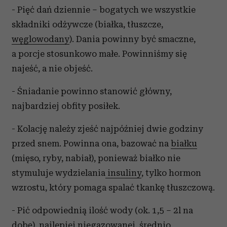
- Pięć dań dziennie – bogatych we wszystkie
składniki odżywcze (białka, tłuszcze,
węglowodany
). Dania powinny być smaczne,
a porcje stosunkowo małe. Powinniśmy się
najeść, a nie objeść.
- Śniadanie powinno stanowić główny,
najbardziej obfity posiłek.
- Kolację należy zjeść najpóźniej dwie godziny
przed snem. Powinna ona, bazować na
białku
(mięso, ryby, nabiał), ponieważ białko nie
stymuluje wydzielania
insuliny
, tylko hormon
wzrostu, który pomaga spalać tkankę tłuszczową.
- Pić odpowiednią ilość wody (ok. 1,5 – 2l na
dobę), najlepiej niegazowanej, średnio