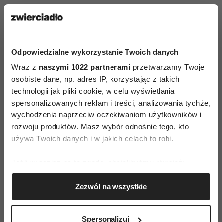
naturalny i wkroić do niego świeże lub suszone
owoce, zamiast gotowych wędlin samemu
upiec chude mięso, przyprawione świeżymi lub
suszonymi ziołami.
Odpowiedzialne wykorzystanie Twoich danych
Wraz z
naszymi 1022 partnerami
przetwarzamy Twoje
- Spośród produktów mącznych (chleb,
osobiste dane, np. adres IP, korzystając z takich
makarony itp.) wybierać te z
pełnego ziarna
, czyli
technologii jak pliki cookie, w celu wyświetlania
mąki z pełnego przemiału.
spersonalizowanych reklam i treści, analizowania tychże,
wychodzenia naprzeciw oczekiwaniom użytkowników i
- Unikać produktów smażonych, ciężkich sosów,
rozwoju produktów. Masz wybór odnośnie tego, kto
używa Twoich danych i w jakich celach to robi.
majonezu (można go zastąpić jogurtem).
Porady przygotowała Katarzyna Uścińska,
Jeśli wyrazisz na to zgodę, chcielibyśmy również:
specjalista ds. żywienia z warszawskiej Kliniki
Gromadzić dane dotyczące Twojej lokalizacji
Zezwól na wszystkie
geograficznej z dokładnością nawet do kilku metrów
Demeter.
Identyfikować Twoje urządzenie, aktywnie
analizując charakteryzującego je zbiory danych
Spersonalizuj