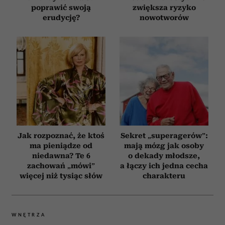
poprawić swoją
zwiększa ryzyko
erudycję?
nowotworów
Jak rozpoznać, że ktoś
Sekret „superagerów”:
ma pieniądze od
mają mózg jak osoby
niedawna? Te 6
o dekady młodsze,
zachowań „mówi”
a łączy ich jedna cecha
więcej niż tysiąc słów
charakteru
WNĘTRZA