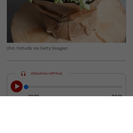
(Fot. fottodk via Getty Images)
ODSŁUCHAJ ARTYKUŁ
00:00
04:26
Szukasz prezentu, który będzie cieszył