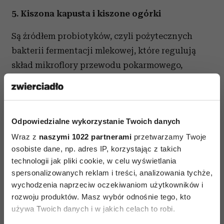
5. Kiszona kapusta i kiszone ogórki
Są źródłem probiotyków, czyli pożytecznych
bakterii fermentacji mlekowej, które regulują
skład mikroflory przewodu pokarmowego,
utrzymują kwaśne PH w jelicie i hamują rozwój
bakterii gnilnych. Proces kiszenia zwiększa
strawność tych produktów i ilość niektórych
Odpowiedzialne wykorzystanie Twoich danych
składników odżywczych, w tym m.in. witamin
Wraz z
z grupy B. Kiszonki wspomagają proces trawienia
naszymi 1022 partnerami
przetwarzamy Twoje
osobiste dane, np. adres IP, korzystając z takich
pokarmów, zwiększają odporność, odtruwają
technologii jak pliki cookie, w celu wyświetlania
i sprzyjają eliminacji toksyn.
spersonalizowanych reklam i treści, analizowania tychże,
wychodzenia naprzeciw oczekiwaniom użytkowników i
Źródło: Vimed.pl
rozwoju produktów. Masz wybór odnośnie tego, kto
używa Twoich danych i w jakich celach to robi.