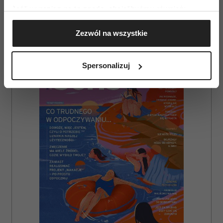
Jeśli wyrazisz na to zgodę, chcielibyśmy również:
Gromadzić dane dotyczące Twojej lokalizacji
Zezwól na wszystkie
geograficznej z dokładnością nawet do kilku metrów
Identyfikować Twoje urządzenie, aktywnie
AUTOPROMOCJA
analizując charakteryzującego je zbiory danych
Spersonalizuj
(fingerprinting, czyli wirtualny odcisk palca)
Dowiedz się więcej odnośnie tego, jak Twoje osobiste
dane są przetwarzane oraz ustaw własne preferencje w
sekcji szczegółów
. W Deklaracji plików cookie możesz
zmienić lub wycofać swoją zgodę w dowolnej chwili.
Wykorzystujemy pliki cookie do spersonalizowania treści
i reklam, aby oferować funkcje społecznościowe i
analizować ruch w naszej witrynie. Informacje o tym, jak
korzystasz z naszej witryny, udostępniamy partnerom
społecznościowym, reklamowym i analitycznym.
Partnerzy mogą połączyć te informacje z innymi danymi
otrzymanymi od Ciebie lub uzyskanymi podczas