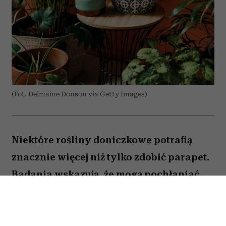
(Fot. Delmaine Donson via Getty Images)
Niektóre rośliny doniczkowe potrafią
znacznie więcej niż tylko zdobić parapet.
Badania wskazują, że mogą pochłaniać
część zanieczyszczeń i tworzyć
przyjemniejszy mikroklimat w domu.
Sprawdź, które gatunki warto wybrać.