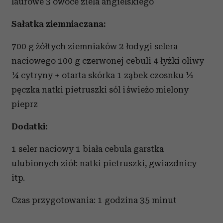
laurowe 3 owoce ziela angielskiego
Sałatka ziemniaczana:
700 g żółtych ziemniaków 2 łodygi selera
naciowego 100 g czerwonej cebuli 4 łyżki oliwy
1⁄4 cytryny + otarta skórka 1 ząbek czosnku 1⁄2
pęczka natki pietruszki sól i świeżo mielony
pieprz
Dodatki:
1 seler naciowy 1 biała cebula garstka
ulubionych ziół: natki pietruszki, gwiazdnicy
itp.
Czas przygotowania: 1 godzina 35 minut