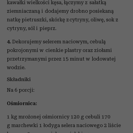
kawałki wielkości kęsa, łączymy z sałatką
ziemniaczaną i dodajemy drobno posiekaną
natkę pietruszki, skórkę z cytryny, oliwę, sok z
cytryny, sól i pieprz.
4.
Dekorujemy selerem naciowym, cebulą
pokrojonymi w cienkie plastry oraz ziołami
przetrzymanymi przez 15 minut w lodowatej
wodzie.
Składniki
Na 6 porcji:
Ośmiornica:
1 kg mrożonej ośmiornicy 120 g cebuli 170
g marchewki 1 łodyga selera naciowego 2 liście