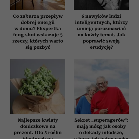
korzystania z ich usług.
Co zaburza przepływ
6 nawyków ludzi
dobrej energii
inteligentnych, którzy
w domu? Ekspertka
umieją porozmawiać
feng shui wskazuje 5
na każdy temat. Jak
rzeczy, których warto
poprawić swoją
się pozbyć
erudycję?
Najlepsze kwiaty
Sekret „superagerów”:
doniczkowe na
mają mózg jak osoby
prezent. Oto 5 roślin
o dekady młodsze,
idealnych na
a łączy ich jedna cecha