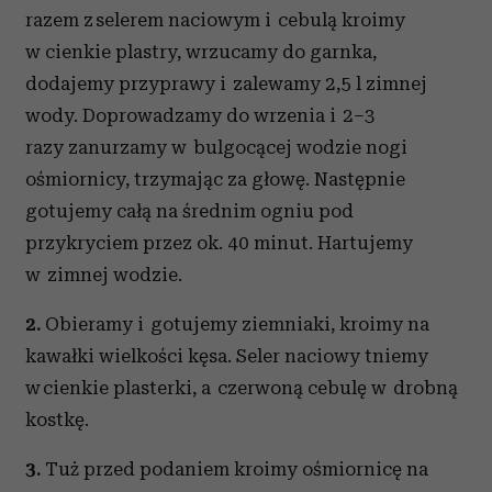
razem z selerem naciowym i cebulą kroimy
w cienkie plastry, wrzucamy do garnka,
dodajemy przyprawy i zalewamy 2,5 l zimnej
wody. Doprowadzamy do wrzenia i 2–3
razy zanurzamy w bulgocącej wodzie nogi
ośmiornicy, trzymając za głowę. Następnie
gotujemy całą na średnim ogniu pod
przykryciem przez ok. 40 minut. Hartujemy
w zimnej wodzie.
2.
Obieramy i gotujemy ziemniaki, kroimy na
kawałki wielkości kęsa. Seler naciowy tniemy
w cienkie plasterki, a czerwoną cebulę w drobną
kostkę.
3.
Tuż przed podaniem kroimy ośmiornicę na