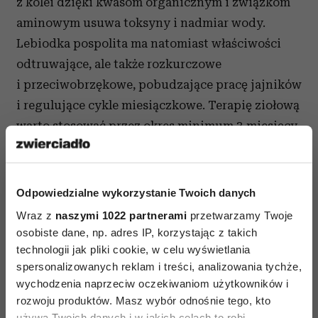
z kolei dzięki kwasom organicznym i związkom
aminowym usuwa toksyny i nadmiar wody.
Lebiodka pospolita ma natomiast właściwości
odtruwające, ale także rozkurczowe
i przeciwobrzękowe, pobudzające pracę jajników
i regulujące cykle miesiączkowe. Terapię ziołową
warto stosować przez okres minimum 3 miesięcy,
można ją również kontynuować w czasie ciąży.
3. Zażywaj kwas foliowy
Odpowiedzialne wykorzystanie Twoich danych
Kwas foliowy, czyli witamina B9 odgrywa ważną
Wraz z
naszymi 1022 partnerami
przetwarzamy Twoje
rolę w prawidłowym rozwoju płodu. Żeby jednak
osobiste dane, np. adres IP, korzystając z takich
technologii jak pliki cookie, w celu wyświetlania
witamina spełniała swoją funkcję, konieczne jest
spersonalizowanych reklam i treści, analizowania tychże,
jej przyjmowanie minimum 3 miesiące przed
wychodzenia naprzeciw oczekiwaniom użytkowników i
zajściem w ciążę. Okres pomiędzy odstawieniem
rozwoju produktów. Masz wybór odnośnie tego, kto
leków, a planowaniem ciąży jest do tego idealny.
używa Twoich danych i w jakich celach to robi.