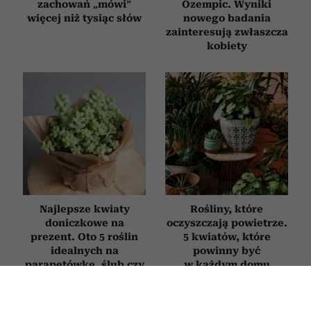
zachowań „mówi”
Ozempic. Wyniki
więcej niż tysiąc słów
nowego badania
zainteresują zwłaszcza
kobiety
Najlepsze kwiaty
Rośliny, które
doniczkowe na
oczyszczają powietrze.
prezent. Oto 5 roślin
5 kwiatów, które
idealnych na
powinny być
parapetówkę, ślub czy
w każdym domu
urodziny