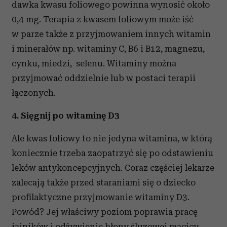
dawka kwasu foliowego powinna wynosić około
otrzymanymi od Ciebie lub uzyskanymi podczas
0,4 mg. Terapia z kwasem foliowym może iść
korzystania z ich usług.
w parze także z przyjmowaniem innych witamin
i minerałów np. witaminy C, B6 i B12, magnezu,
cynku, miedzi, selenu. Witaminy można
przyjmować oddzielnie lub w postaci terapii
łączonych.
4. Sięgnij po witaminę D3
Ale kwas foliowy to nie jedyna witamina, w którą
koniecznie trzeba zaopatrzyć się po odstawieniu
leków antykoncepcyjnych. Coraz częściej lekarze
zalecają także przed staraniami się o dziecko
profilaktyczne przyjmowanie witaminy D3.
Powód? Jej właściwy poziom poprawia pracę
jajników i odżywienie błony śluzowej macicy